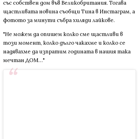
със собствен дом във Великобритания. Тогава
щастливата новина съобщи Тина в Инстаграм, а
фотото за минути събра хиляди лайкове.
"Не можем да опишем колко сме щастливи в
този момент, колко дълго чакахме и колко се
надявахме да изпратим годината в нашия така
мечтан ДОМ…"