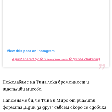
View this post on Instagram
A post shared by 💎 𝓣𝓲𝓷𝓪 𝓒𝓱𝓪𝓴𝓪𝓻𝓸𝓿 💎 (@tina.chakarov)
Пожелаваме на Тина лека бременност и
щастливи мигове.
Напомняме ви, че Тина и Миро от риалити
формата „Един за друг“ съвсем скоро се сдобиха