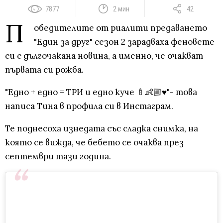
7877
2 мин
42
П
обедителите от риалити предаването
"Един за друг" сезон 2 зарадваха феновете
си с дългочакана новина, а именно, че очакват
първата си рожба.
"Едно + едно = ТРИ и едно куче 🍼👶🏼♥️"- това
написа Тина в профила си в Инстаграм.
Те поднесоха изнедата със сладка снимка, на
която се вижда, че бебето се очаква през
септември тази година.