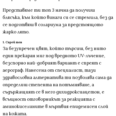
Представяме ти топ 3 начна да получиш
блясъка, към който винаги си се стремила, без да
се подготвяш в солариума за предстоящото
жарко лято.
1. Спрей тен
За безупречен цвят, който търсиш, без нито
един прекаран миг под вредното UV-лъчение,
безспорно най-добрият вариант е спреят с
аерограф. Нанесена от специалист, тази
здравословна алтернатива ти позволява сама да
определиш степента на потъмняване, а
съдържащият се в него дихидроксиацетон, е
всъщност отговорникът за реакцията с
аминокиселините в мъртвия епидемисен слой
на кожата.