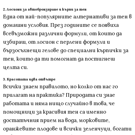
2. Лосиони за автобронзиране и кърпи за тен
Една от най-популярните алтернативи за тен в
домашни условия. През годините се появиха
всевъзможни различни формули, от които да
избираш, от лосион с перлени формули и
бързосъхнещи гелове до специални кърпички за
тен, които да ти помогнат да постигнеш
целта си.
3. Kрасотата идва отвътре
Всички знаем правилото, но колко от нас го
прилагат на практика? Природата си знае
работата и няма нищо случайно в това, че
помощници за красивия тен са именно
достатъчния прием на вода, морковите,
оранжевите плодове и всички зеленчуци, богати