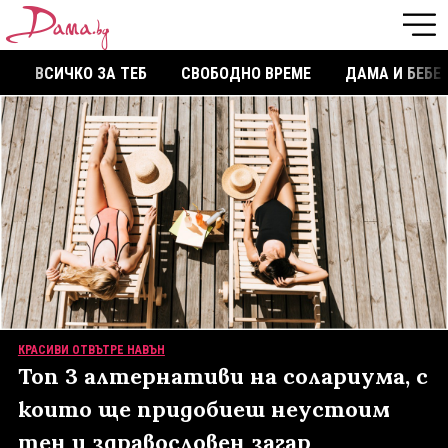
ВСИЧКО ЗА ТЕБ
СВОБОДНО ВРЕМЕ
ДАМА И БЕБЕ
КРАСИВИ ОТВЪТРЕ НАВЪН
Топ 3 алтернативи на солариума, с
които ще придобиеш неустоим
тен и здравословен загар