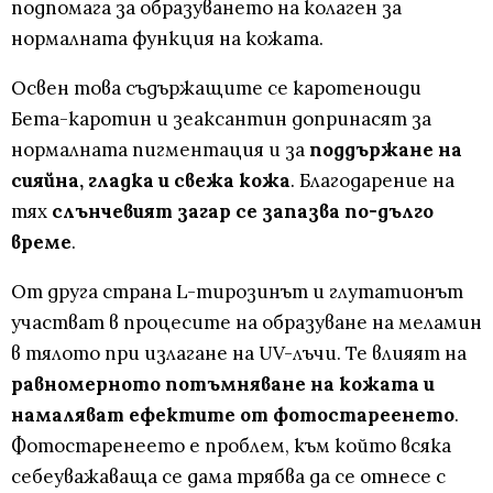
подпомага за образуването на колаген за
нормалната функция на кожата.
Освен това съдържащите се каротеноиди
Бета-каротин и зеаксантин допринасят за
нормалната пигментация и за
поддържане на
сияйна, гладка и свежа кожа
. Благодарение на
тях
слънчевият загар се запазва по-дълго
време
.
От друга страна L-тирозинът и глутатионът
участват в процесите на образуване на меламин
в тялото при излагане на UV-лъчи. Те влияят на
равномерното потъмняване на кожата и
намаляват ефектите от фотостареенето
.
Фотостаренеето е проблем, към който всяка
себеуважаваща се дама трябва да се отнесе с