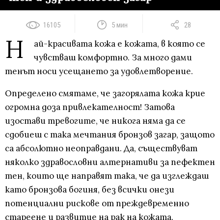
16105
5 мин
28
Н
ай-красивата кожа е кожата, в която се
чувстваш комфортно. За много дами
тенът носи усещането за удовлетворение.
Определено смятаме, че загорялата кожа крие
огромна доза привлекателност! Затова
изостави тревогите, че никога няма да се
сдобиеш с така мечтания бронзов загар, защото
са абсолютно неоправдани. Да, съществуват
няколко здравословни алтернативи за пефектен
тен, които ще направят така, че да изглеждаш
като бронзова богиня, без всички онези
потенциални рискове от преждевременно
стареене и развитие на рак на кожата.