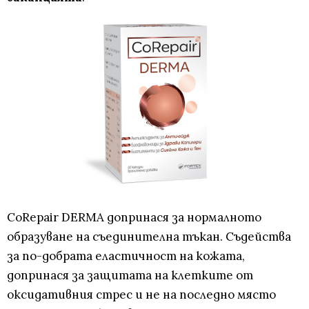
CoRepair DERMA допринася за нормалното
образуване на съединителна тъкан. Съдейства
за по-добрата еластичност на кожата,
допринася за защитата на клетките от
оксидативния стрес и не на последно място