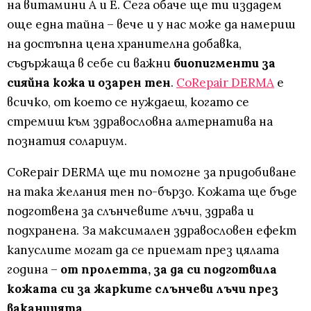
на витамини А и Е. Сега обаче ще ти издадем
още една тайна – вече и у нас може да намериш
на достъпна цена хранителна добавка,
съдържаща в себе си важни
биопигменти за
сияйна кожа и озарен тен
.
CoRepair DERMA
е
всичко, от което се нуждаеш, когато се
стремиш към здравословна алтернатива на
познатия солариум.
CoRepair DERMA ще ти помогне за придобиване
на така желания тен по-бързо. Кожата ще бъде
подготвена за слънчевите лъчи, здрава и
подхранена. За максимален здравословен ефект
капуслите могат да се приемат през цялата
година –
от пролетта, за да си подготвила
кожата си за жарките слънчеви лъчи през
ваканцията
.