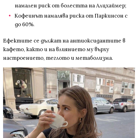
намален риск от болестта на Алцхаймер;
Кофеинът намалява риска от Паркинсон с
до 60%.
Ефектите се дължат на антиоксидантите в
кафето, както и на влиянието му върху
настроението, теглото и метаболизма.