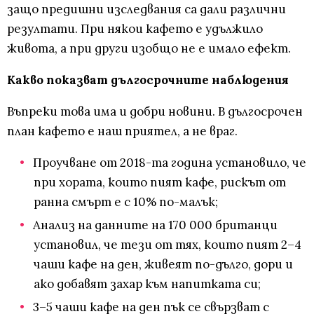
защо предишни изследвания са дали различни
резултати. При някои кафето е удължило
живота, а при други изобщо не е имало ефект.
Какво показват дългосрочните наблюдения
Въпреки това има и добри новини. В дългосрочен
план кафето е наш приятел, а не враг.
Проучване от 2018-та година установило, че
при хората, които пият кафе, рискът от
ранна смърт е с 10% по-малък;
Анализ на данните на 170 000 британци
установил, че тези от тях, които пият 2–4
чаши кафе на ден, живеят по-дълго, дори и
ако добавят захар към напитката си;
3–5 чаши кафе на ден пък се свързват с