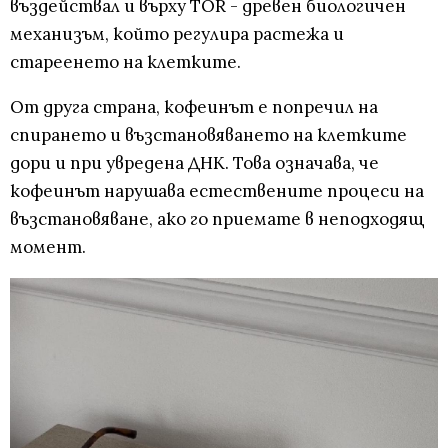
въздействал и върху TOR - древен биологичен
механизъм, който регулира растежа и
стареенето на клетките.
От друга страна, кофеинът е попречил на
спирането и възстановяването на клетките
дори и при увредена ДНК. Това означава, че
кофеинът нарушава естествените процеси на
възстановяване, ако го приемате в неподходящ
момент.