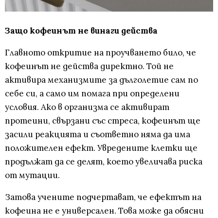
Защо кофеинът не винаги действа
Главното откритие на проучването било, че
кофеинът не действа директно. Той не
активира механизмите за дълголетие сам по
себе си, а само им помага при определени
условия. Ако в организма се активират
протеини, свързани със стреса, кофеинът ще
засили реакцията и съответно няма да има
положителен ефект. Увредените клетки ще
продължат да се делят, което увеличава риска
от мутации.
Затова учените подчертават, че ефектът на
кофеина не е универсален. Това може да обясни