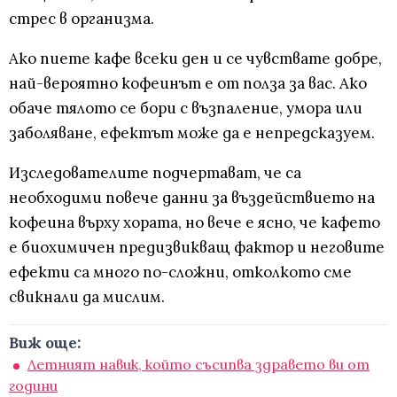
стрес в организма.
Ако пиете кафе всеки ден и се чувствате добре,
най-вероятно кофеинът е от полза за вас. Ако
обаче тялото се бори с възпаление, умора или
заболяване, ефектът може да е непредсказуем.
Изследователите подчертават, че са
необходими повече данни за въздействието на
кофеина върху хората, но вече е ясно, че кафето
е биохимичен предизвикващ фактор и неговите
ефекти са много по-сложни, отколкото сме
свикнали да мислим.
Виж още:
Летният навик, който съсипва здравето ви от
години