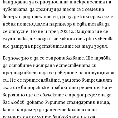
кандидати за сериозността и искреността на
чувствата, да организира тест със семейна
вечеря с родителите си, да изяде килограм сол с
новия потенциален партньор и едва тогава да
се отпусне. Но не и през 2023 г. Защото ще се
случи така, че този път лавина от ярки чувства
ще затрупа представителите на тази зодия.
Безполезно е да се съпротивлявате. Ще трябва
да оставите настрана естествената си
предпазливост и да се доверите на интуицията
си. Не се притеснявайте, защото вътрешният
глас ще ви подскаже правилното решение. Най-
вероятно ще се сблъскате с предопределена за
вас любов, докато вършите стандартни неща,
като например да занесете колата си на
ремонт, да получите банков заем или да