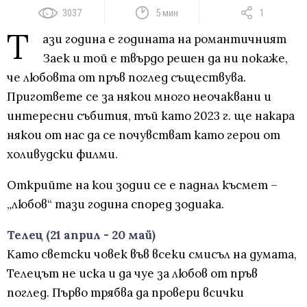
3037
5 мин
1
Т
ази година е годината на романтичният
Заек и той е твърдо решен да ни покаже,
че любовта от пръв поглед съществува.
Пригответе се за някои много неочаквани и
интересни събития, тъй като 2023 г. ще накара
някои от нас да се почувстват като герои от
холивудски филми.
Открийте на кои зодии се е паднал късмет –
„любов“ тази година според зодиака.
Телец (21 април - 20 май)
Като светски човек във всеки смисъл на думата,
Телецът не иска и да чуе за любов от пръв
поглед. Първо трябва да провери всички