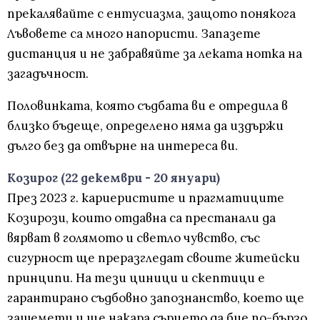
прекалявайте с ентусиазма, защото понякога
Лъвовете са много напористи. Запазете
дистанция и не забравяйте за леката нотка на
загадъчност.
Половинката, която съдбата ви е отредила в
близко бъдеще, определено няма да издържи
дълго без да отвърне на интереса ви.
Козирог (22 декември - 20 януари)
През 2023 г. кариеристите и прагматиците
Козирози, които отдавна са престанали да
вярват в голямото и светло чувство, със
сигурност ще преразгледат своите житейски
принципи. На тези циници и скептици е
гарантирано съдбовно запознанство, което ще
зашемети и ще накара сърцето да бие по-бързо.