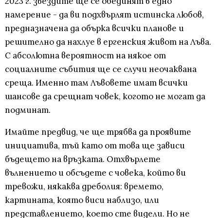
2023 г. звездите ще се обединят в едно
намерение - да ви подхвърлят истинска любов,
предназначена да обърка всички планове и
решително да нахлуе в ергенския живот на Лъва.
С абсолютна вероятност на някое от
социалните събития ще се случи неочаквана
среща. Именно там Лъвовете имат всички
шансове да срещнат човек, когото не могат да
подминат.
Имайте предвид, че ще трябва да проявите
инициатива, тъй като от това ще зависи
бъдещето на връзката. Отхвърлете
вълнението и обсъдете с човека, който ви
тревожи, някаква дреболия: времето,
картината, която виси наблизо, или
представлението, което сте видели. Но не