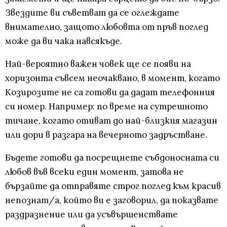
Звездите ви съветват да се оглеждате
внимателно, защото любовта от пръв поглед
може да ви чака навсякъде.
Най-вероятно важен човек ще се появи на
хоризонта съвсем неочаквано, в момент, когато
Козирозите не са готови да дадат телефонния
си номер. Например: по време на сутрешното
тичане, когато отиват до най-близкия магазин
или дори в разгара на вечерното задръстване.
Бъдете готови да посрещнете събдоносната си
любов във всеки един момент, затова не
бързайте да отправяте строг поглед към красив
непознат/а, който ви е заговорил, да показвате
раздразнение или да усъвършенствате