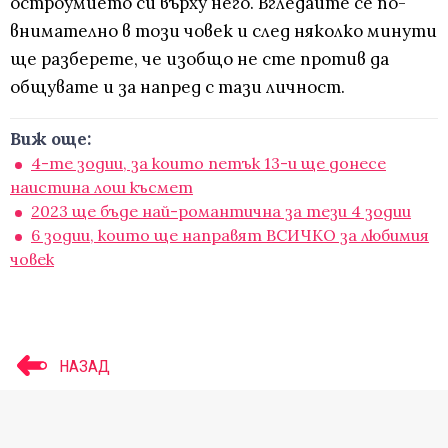
остроумието си върху него. Вгледайте се по-
внимателно в този човек и след няколко минути
ще разберете, че изобщо не сте против да
общувате и за напред с тази личност.
Виж още:
4-те зодии, за които петък 13-и ще донесе
наистина лош късмет
2023 ще бъде най-романтична за тези 4 зодии
6 зодии, които ще направят ВСИЧКО за любимия
човек
НАЗАД