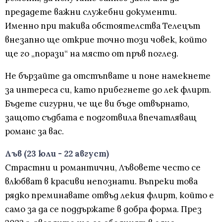
предадете важни служебни документи.
Именно при такива обстоятелства Телецът
внезапно ще открие точно този човек, който
ще го „порази“ на място от пръв поглед.
Не бързайте да отстъпвате и поне намекнете
за интереса си, като прибегнете до лек флирт.
Бъдете сигурни, че ще ви бъде отвърнато,
защото съдбата е подготвила впечатляващ
романс за вас.
Лъв (23 юли - 22 август)
Страстни и романтични, Лъвовете често се
влюбват в красиви непознати. Въпреки това
рядко преминавате отвъд лекия флирт, който е
само за да се поддържате в добра форма. През