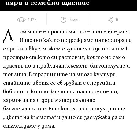
пари и семейно щастие
1425
4 мин
0
Д
омът не е просто място – той е енергия.
И точно както подреждаме интериора си
с грижа и вкус, можем съзнателно да поканим в
пространството си растения, които не само
красят, но и привличат късмет, благополучие и
топлина. В традициите на много култури
стайните цветя се свързват с енергийни
вибрации, които влияят на настроението,
хармонията и дори материалното
благосъстояние. Ето кои са най-популярните
„цветя на късмета“ и защо си заслужава да ги
отглеждаме у дома.