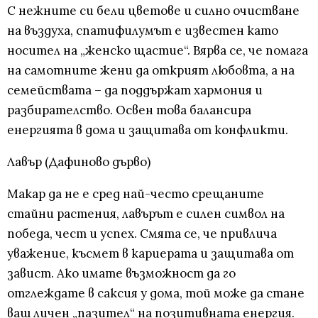
С нежните си бели цветове и силно очистване
на въздуха, спатифилумът е известен като
носител на „женско щастие“. Вярва се, че помага
на самотните жени да открият любовта, а на
семействата – да поддържат хармония и
разбирателство. Освен това балансира
енергията в дома и защитава от конфликти.
Лавър (Дафиново дърво)
Макар да не е сред най-често срещаните
стайни растения, лавърът е силен символ на
победа, чест и успех. Смята се, че привлича
уважение, късмет в кариерата и защитава от
завист. Ако имате възможност да го
отглеждате в саксия у дома, той може да стане
ваш личен „пазител“ на позитивната енергия.