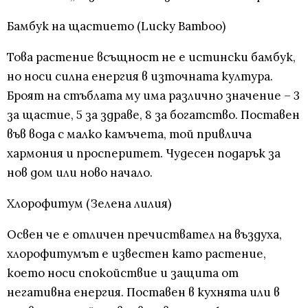
Бамбук на щастието (Lucky Bamboo)
Това растение всъщност не е истински бамбук,
но носи силна енергия в източната култура.
Броят на стъблата му има различно значение – 3
за щастие, 5 за здраве, 8 за богатство. Поставен
във вода с малко камъчета, той привлича
хармония и просперитет. Чудесен подарък за
нов дом или ново начало.
Хлорофитум (Зелена лилия)
Освен че е отличен пречиствател на въздуха,
хлорофитумът е известен като растение,
което носи спокойствие и защита от
негативна енергия. Поставен в кухнята или в