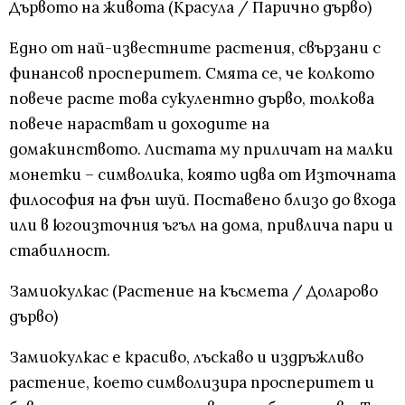
Дървото на живота (Красула / Парично дърво)
Едно от най-известните растения, свързани с
финансов просперитет. Смята се, че колкото
повече расте това сукулентно дърво, толкова
повече нарастват и доходите на
домакинството. Листата му приличат на малки
монетки – символика, която идва от Източната
философия на фън шуй. Поставено близо до входа
или в югоизточния ъгъл на дома, привлича пари и
стабилност.
Замиокулкас (Растение на късмета / Доларово
дърво)
Замиокулкас е красиво, лъскаво и издръжливо
растение, което символизира просперитет и