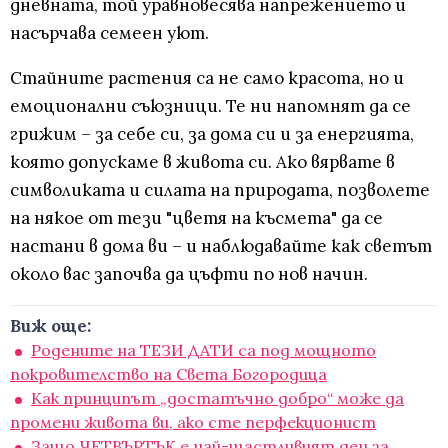
дневната, той уравновесява напрежението и
насърчава семеен уют.
Стайните растения са не само красота, но и
емоционални съюзници. Те ни напомнят да се
грижим – за себе си, за дома си и за енергията,
която допускаме в живота си. Ако вярвате в
символиката и силата на природата, позволете
на някое от тези "цветя на късмета" да се
настани в дома ви – и наблюдавайте как светът
около вас започва да цъфти по нов начин.
Виж още:
Родените на ТЕЗИ ДАТИ са под мощното
покровителство на Света Богородица
Как принципът „достатъчно добро“ може да
промени живота ви, ако сте перфекционист
Защо ЧЕТВЪРТЪК е най-щастливият ден за