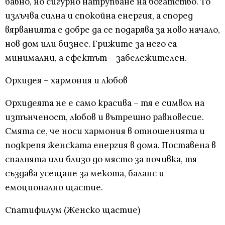
бавно, но сигурно натрупване на богатство. То
излъчва силна и спокойна енергия, а според
вярванията е добре да се подарява за ново начало,
нов дом или бизнес. Грижите за него са
минимални, а ефектът – забележителен.
Орхидея – хармония и любов
Орхидеята не е само красива – тя е символ на
изтънченост, любов и вътрешно равновесие.
Смята се, че носи хармония в отношенията и
подкрепя женската енергия в дома. Поставена в
спалнята или близо до място за почивка, тя
създава усещане за мекота, баланс и
емоционално щастие.
Спатифилум (Женско щастие)