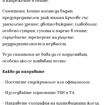
и напрежение в очите.
Симптоми, които могат да бъдат
предупредителен знак тъмни кръгове със
замъглено зрение; двойно виждане; главоболие,
особено сутрин; сухота и парене в очите;
сърцебиене; треперене на ръцете;
раздразнителност и нервност.
Тези симптоми не бива да се подценяват,
особено ако се появяват често.
Какво да направите
- Посетете ендокринолог или офталмолог.
- Изследвайте хормоните TSH и T4.
- Направете ехография на щитовидната жлеза.