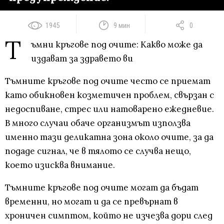
1945
9 мин
0
Т
ъмни кръгове под очите: Какво може да
издават за здравето ви
Тъмните кръгове под очите често се приемат
като обикновен козметичен проблем, свързан с
недоспиване, стрес или натоварено ежедневие.
В много случаи обаче организмът използва
именно тази деликатна зона около очите, за да
подаде сигнал, че в тялото се случва нещо,
което изисква внимание.
Тъмните кръгове под очите могат да бъдат
временни, но могат и да се превърнат в
хроничен симптом, който не изчезва дори след