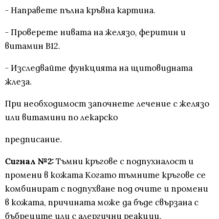
- Направете пълна кръвна картина.
- Проверете нивата на желязо, феритин и
витамин B12.
- Изследвайте функцията на щитовидната
жлеза.
При необходимост започнете лечение с желязо
или витамини по лекарско
предписание.
Сигнал №2:
Тъмни кръгове с подпухналост и
промени в кожата Когато тъмните кръгове се
комбинират с подпухване под очите и промени
в кожата, причината може да бъде свързана с
бъбреците или с алергични реакции.