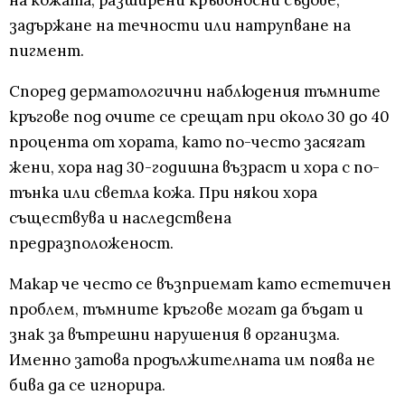
на кожата, разширени кръвоносни съдове,
задържане на течности или натрупване на
пигмент.
Според дерматологични наблюдения тъмните
кръгове под очите се срещат при около 30 до 40
процента от хората, като по-често засягат
жени, хора над 30-годишна възраст и хора с по-
тънка или светла кожа. При някои хора
съществува и наследствена
предразположеност.
Макар че често се възприемат като естетичен
проблем, тъмните кръгове могат да бъдат и
знак за вътрешни нарушения в организма.
Именно затова продължителната им поява не
бива да се игнорира.