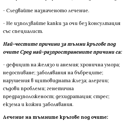
- Следвайте назначеното лечение.
- Не използвайте капки за очи без консултация
със специалист.
Най-честите причини за тъмни кръгове под
очите Сред най-разпространените причини са:
- дефицит на желязо и анемия; хронична умора;
недоспиване; заболявания на бъбреците;
нарушения в щитовидната жлеза; алергии;
съдови проблеми; генетична
предразположеност; дехидратация; стрес;
екзема и кожни заболявания.
Лечение на тъмните кръгове под очите: