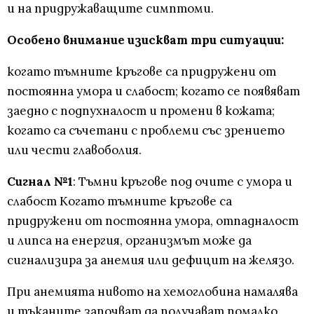
и на придружаващите симптоми.
Особено внимание изискват три ситуации:
когато тъмните кръгове са придружени от
постоянна умора и слабост; когато се появяват
заедно с подпухналост и промени в кожата;
когато са съчетани с проблеми със зрението
или чести главоболия.
Сигнал №1
: Тъмни кръгове под очите с умора и
слабост Когато тъмните кръгове са
придружени от постоянна умора, отпадналост
и липса на енергия, организмът може да
сигнализира за анемия или дефицит на желязо.
При анемията нивото на хемоглобина намалява
и тъканите започват да получават помалко