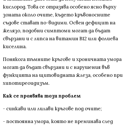
кислород. Това се отразява особено ясно върху
зоната около очите, където кръвоносните
съдове стават по-видими. Освен дефицит на
желязо, подобни симптоми могат да бъдат
свързани и с липса на витамин B12 или фолиева
киселина.
Понякога тъмните кръгове и хроничната умора
могат да бъдат свързани и с нарушения във
функцията на щитовидната жлеза, особено при
хипотиреоидизъм.
Как се проявява този проблем
- синкави или лилави кръгове под очите;
- постоянна умора, която не преминава след