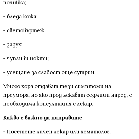
почивка;
- бледа кожа;
- световъртеж;
- задух;
- чупливи нокти;
- усещане за слабост още сутрин.
Много хора отдават тези симптоми на
преумора, но ако продължават седмици наред, е
необходима консултация с лекар.
Какво е важно да направите
- Посетете личен лекар или хематолог.