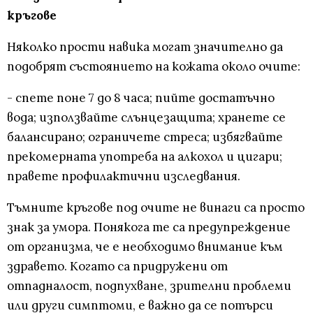
кръгове
Няколко прости навика могат значително да
подобрят състоянието на кожата около очите:
- спете поне 7 до 8 часа; пийте достатъчно
вода; използвайте слънцезащита; хранете се
балансирано; ограничете стреса; избягвайте
прекомерната употреба на алкохол и цигари;
правете профилактични изследвания.
Тъмните кръгове под очите не винаги са просто
знак за умора. Понякога те са предупреждение
от организма, че е необходимо внимание към
здравето. Когато са придружени от
отпадналост, подпухване, зрителни проблеми
или други симптоми, е важно да се потърси