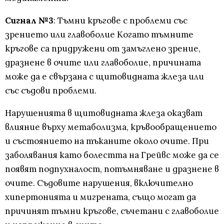
Сигнал №3
: Тъмни кръгове с проблеми със
зрението или главоболие Когато тъмните
кръгове са придружени от замъглено зрение,
дразнене в очите или главоболие, причината
може да е свързана с щитовидната жлеза или
със съдови проблеми.
Нарушенията в щитовидната жлеза оказват
влияние върху метаболизма, кръвообращението
и състоянието на тъканите около очите. При
заболявания като болестта на Грейвс може да се
появят подпухналост, потъмняване и дразнене в
очите. Съдовите нарушения, включително
хипертонията и мигрената, също могат да
причинят тъмни кръгове, съчетани с главоболие