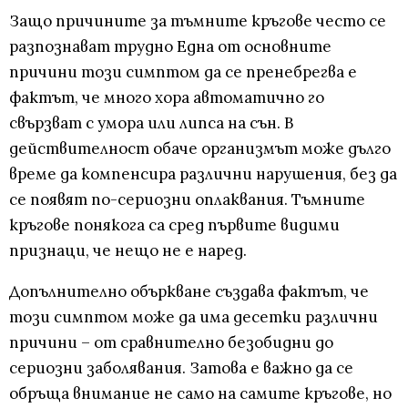
Защо причините за тъмните кръгове често се
разпознават трудно Една от основните
причини този симптом да се пренебрегва е
фактът, че много хора автоматично го
свързват с умора или липса на сън. В
действителност обаче организмът може дълго
време да компенсира различни нарушения, без да
се появят по-сериозни оплаквания. Тъмните
кръгове понякога са сред първите видими
признаци, че нещо не е наред.
Допълнително объркване създава фактът, че
този симптом може да има десетки различни
причини – от сравнително безобидни до
сериозни заболявания. Затова е важно да се
обръща внимание не само на самите кръгове, но