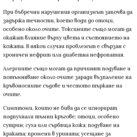
При бъбречни нарушения организмът започва да
задържа течности, което води до отоци,
особено около очите. Токсините също могат да
окажат влияние върху цвета и състоянието на
кожата. В някои случаи проблемът е свързан с
хроничен нефрит или диабетна нефропатия.
Алергиите също могат да причинят подуване и
потъмняване около очите заради възпаление на
кръвоносните съдове и честото търкане на
очите.
Симптоми, които не бива да се игнорират
подпухнали тъмни кръгове; отоци, особено
сутрин; суха или сърбяща кожа; подуване на
краката; промени в урината; усещане за