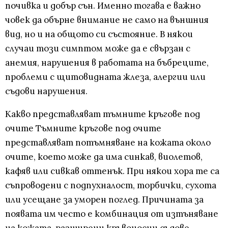
почивка и добър сън. Именно тогава е важно
човек да обърне внимание не само на външния
вид, но и на общото си състояние. В някои
случаи този симптом може да е свързан с
анемия, нарушения в работата на бъбреците,
проблеми с щитовидната жлеза, алергии или
съдови нарушения.
Какво представляват тъмните кръгове под
очите Тъмните кръгове под очите
представляват потъмняване на кожата около
очите, което може да има синкав, виолетов,
кафяв или сивкав оттенък. При някои хора те са
съпроводени с подпухналост, торбички, сухота
или усещане за уморен поглед. Причината за
появата им често е комбинация от изтъняване