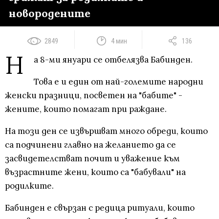
новородените
2849
4 мин
136
Н
а 8-ми януари се отбелязва Бабинден.
Това е и един от най-големите народни
женски празници, посветен на "бабите" -
жените, които помагат при раждане.
На този ден се извършват много обреди, които
са подчинени главно на желанието да се
засвидетелстват почит и уважение към
възрастните жени, които са "бабували" на
родилките.
Бабинден е свързан с редица ритуали, които