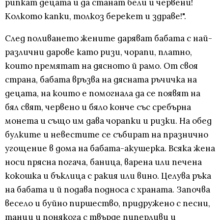
рипкат децата и да станат бели и червени!
Колкото капки, толкоз берекет и здраве!".
След поливането жените даряват бабата с най-
различни дарове като ризи, чорапи, платно,
които премятат на дясното й рамо. От своя
страна, бабата връзва на дясната ръчичка на
децата, на които е помогнала да се появят на
бял свят, червено и бяло конче със сребърна
монета и също им дава чорапки и ризки. На обед
булките и невестите се събират на празнично
угощение в дома на бабата-акушерка. Всяка жена
носи прясна погача, баница, варена или печена
кокошка и бъклица с ракия или вино. Целува ръка
на бабата и й подава подноса с храната. Започва
весело и буйно пиршество, придружено с песни,
танци и понякога с твърде пиперливи и