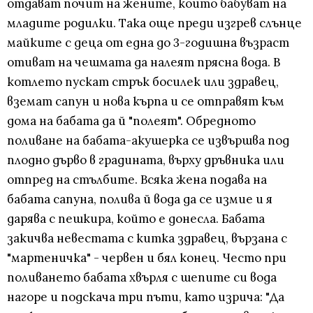
отдават почит на жените, които бабуват на
младите родилки. Така още преди изгрев слънце
майките с деца от една до 3-годишна възраст
отиват на чешмата да налеят прясна вода. В
котлето пускат стрък босилек или здравец,
вземат сапун и нова кърпа и се отправят към
дома на бабата да й "полеят". Обредното
поливане на бабата-акушерка се извършва под
плодно дърво в градината, върху дръвника или
отпред на стълбите. Всяка жена подава на
бабата сапуна, полива й вода да се измие и я
дарява с пешкира, който е донесла. Бабата
закичва невестата с китка здравец, вързана с
"мартеничка" - червен и бял конец. Често при
поливането бабата хвърля с шепите си вода
нагоре и подскача три пъти, като изрича: "Да