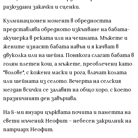
разюздани закачки и сценки.
Кулминационен момент в обредността
представлява обредното изкъпване на бабата-
акушерка в реката или на чешмата. Мъжете и
жените изнасят бабата навън и я качват в
двуколка или на шейна. Понякога слагат бабата в
голям плетен кош, а мъжете, преоблечени като
"волове", с кожени маски и рога, влачат колата
или шейната из селото. Вечерта на селския
мегдан всички се залавят на общо хоро, с което
празничният ден завършва.
На 8-ми януари църквата почита и паметта на
свети мъченик Неофит – небесен закрилник на
патриарх Неофит.