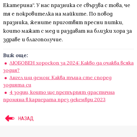
Екатерина“. У нас празника се свързва с това, че
тя е покровителка на майките. По повод
празника, жените приготвят пресни питки,
които мажат с мед и раздават на близки хора за
здраве и благополучие.
Виж още:
ЛЮБОВЕН хороскоп за 2024: Какво да очаква всяка
зодия?
Ангел или демон: Каква тъща сте според
зодията си
4 зодии, които ще претърпят драстична
промяна в кариерата през декември 2023
НАЗАД