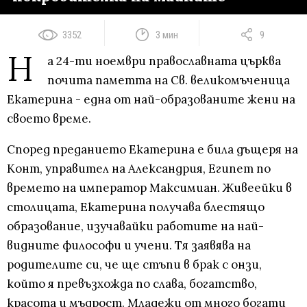
3352
3 мин
9
Н
а 24-ти ноември православната църква
почита паметта на Св. великомъченица
Екатерина - една от най-образованите жени на
своето време.
Според преданието Екатерина е била дъщеря на
Конт, управител на Александрия, Египет по
времето на император Максимиан. Живеейки в
столицата, Екатерина получава блестящо
образование, изучавайки работите на най-
видните философи и учени. Тя заявява на
родителите си, че ще стъпи в брак с онзи,
който я превъзхожда по слава, богатство,
красота и мъдрост. Младежи от много богати