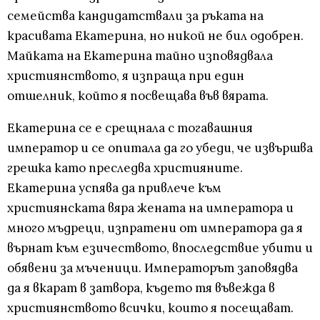
семейства кандидатствали за ръката на
красивата Екатерина, но никой не бил одобрен.
Майката на Екатерина тайно изповядвала
християнството, я изпраща при един
отшелник, който я посвещава във вярата.
Екатерина се е срещнала с тогавашния
император и се опитала да го убеди, че извършва
грешка като преследва християните.
Екатерина успява да привлече към
християнската вяра жената на императора и
много мъдреци, изпратени от императора да я
върнат към езичеството, впоследствие убити и
обявени за мъченици. Императорът заповядва
да я вкарат в затвора, където тя въвежда в
християнството всички, които я посещават.