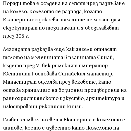
Поради това е осъдена на смърт чрез разпъване
на колело. Колелото се разпада, когато
Екатерина го докосва, палачите не могат да я
екзекутират по този начин и я обезглавяват
през 305 г.
Легендата разказва още как ангели отнасят
тялото на мъченицата в планината Синай,
където през VІ век римският император
Юстиниан I основава Синайския манастир.
Манастирът оцелява през вековете, като
остава хранилище на безценни произведения на
раннохристиянското изкуство, архитектура и
илюстровани ръкописни книги.
Главен символ на света Екатерина е колелото с
шипове, което е известно като „колелото на