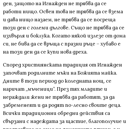
ден, защото на Игнажден не трябва да се
работи нищо. Освен това не трябва да се взема
и дава нищо назаем, не трябва да се посреща
този ден с големи дългове. Също не трябва да се
изхвърля и боклука. Когато някой излезе от дома
си, не бива да се връща с празни ръце – хубаво е
на този ден да се купи нова дреха.
Според християнската традиция от Игнажден
започват родилните мъки на Божията майка.
Дните в този период до коледната нощ, се
наричат „мъченици”. През тях младите и
нераждали жени не трябва да работят, за да
забременеят и да родят по-лесно своите деца.
Всички традиционни обредни действия са
свързани с надеждата за щастие, благополучие и