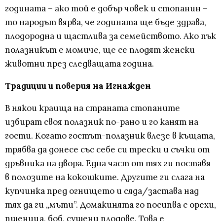
годината – ако той е добър човек и стопанин –
то народът вярва, че годината ще бъде здрава,
плодородна и щастлива за семейството. Ако пък
полазникът е момиче, ще се плодят женски
животни през следващата година.
Традиции и поверия на Игнажден
В някои краища на страната стопаните
избират своя полазник по-рано и го канят на
гости. Когато гостът-полазник влезе в къщата,
трябва да донесе със себе си трески и съчки от
дръвника на двора. Една част от тях ги поставя
в полозите на кокошките. Другите ги слага на
купчинка пред огнището и сяда/застава над
тях да ги „мъти”. Домакинята го посипва с орехи,
пшеница, боб, сушени плодове. Това е