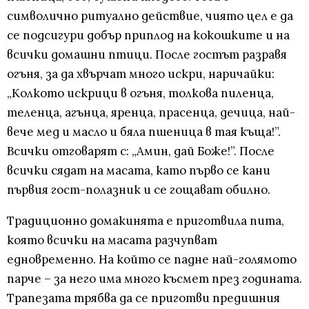
символично ритуално действие, чиято цел е да
се подсигури добър приплод на кокошките и на
всички домашни птици. После гостът разравя
огъня, за да хвърчат много искри, наричайки:
„Колкото искрици в огъня, толкова пиленца,
теленца, агънца, яренца, прасенца, дечица, най-
вече мед и масло и бяла пшеница в тая къща!”.
Всички отговарят с: „Амин, дай Боже!”. После
всички сядат на масата, като първо се кани
първия гост-полазник и се гощават обилно.
Традиционно домакинята е приготвила пита,
която всички на масата разчупват
едновременно. На който се падне най-голямото
парче – за него има много късмет през годината.
Трапезата трябва да се приготви предишния