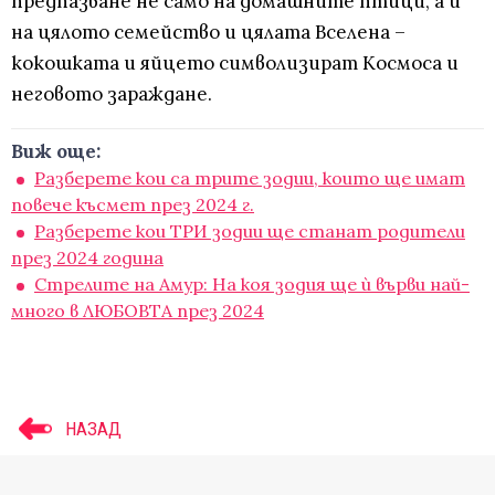
предпазване не само на домашните птици, а и
на цялото семейство и цялата Вселена –
кокошката и яйцето символизират Космоса и
неговото зараждане.
Виж още:
Разберете кои са трите зодии, които ще имат
повече късмет през 2024 г.
Разберете кои ТРИ зодии ще станат родители
през 2024 година
Стрелите на Амур: На коя зодия ще ѝ върви най-
много в ЛЮБОВТА през 2024
НАЗАД