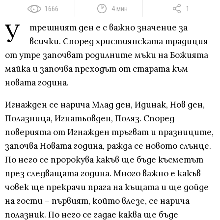
1666
4 мин
1
У
трешният ден е с важно значение за
всички. Според християнската традиция
от утре започват родилните мъки на Божията
майка и започва преходът от старата към
новата година.
Игнажден се нарича Млад ден, Идинак, Нов ден,
Полазница, Игнатьовден, Поляз. Според
поверията от Игнажден тръгват и празниците,
започва Новата година, ражда се новото слънце.
По него се пророкува какъв ще бъде късметът
през следващата година. Много важно е какъв
човек ще прекрачи прага на къщата и ще дойде
на гости – първият, който влезе, се нарича
полазник. По него се гадае каква ще бъде