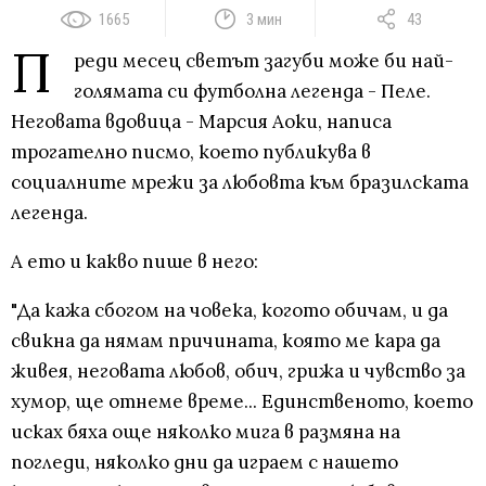
1665
3 мин
43
П
реди месец светът загуби може би най-
голямата си футболна легенда - Пеле.
Неговата вдовица - Марсия Аоки, написа
трогателно писмо, което публикува в
социалните мрежи за любовта към бразилската
легенда.
А ето и какво пише в него:
"Да кажа сбогом на човека, когото обичам, и да
свикна да нямам причината, която ме кара да
живея, неговата любов, обич, грижа и чувство за
хумор, ще отнеме време... Единственото, което
исках бяха още няколко мига в размяна на
погледи, няколко дни да играем с нашето