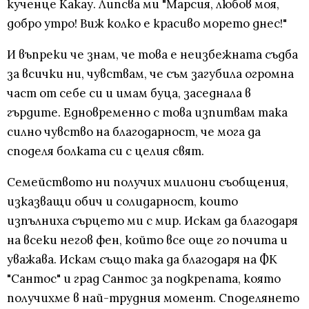
кученце Какау. Липсва ми "Марсия, любов моя,
добро утро! Виж колко е красиво морето днес!"
И въпреки че знам, че това е неизбежната съдба
за всички ни, чувствам, че съм загубила огромна
част от себе си и имам буца, заседнала в
гърдите. Едновременно с това изпитвам така
силно чувство на благодарност, че мога да
споделя болката си с целия свят.
Семейството ни получих милиони съобщения,
изказващи обич и солидарност, които
изпълниха сърцето ми с мир. Искам да благодаря
на всеки негов фен, който все още го почита и
уважава. Искам също така да благодаря на ФК
"Сантос" и град Сантос за подкрепата, която
получихме в най-трудния момент. Споделянето