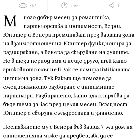
867
2 мин
1
М
ного добър месец за романтика,
партньорства и интимност, Везни.
Юпитер и Венера преминават през вашата зона
на взаимоотношения. Юпитер функционира за
разширяване, а Венера за свързване на душите.
Но в този период има и нещо друго, тъй като
грижовното слънце в Рак се намира във вашата
интимна зона. Тук Ракът ще помогне за
емоционалното разбиране с интимните
партньори. Разбирането, като цяло, трябва да
бъде тема за вас през целия месец. Всъщност
Юпитер е свързан с мъдростта и знанието.
Поставянето му с Венера във вашия 7-ми дом на
отношенията може да предвещава да се