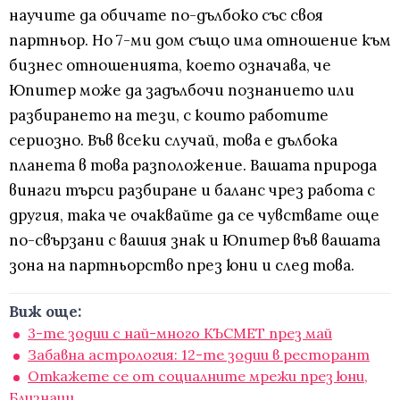
научите да обичате по-дълбоко със своя
партньор. Но 7-ми дом също има отношение към
бизнес отношенията, което означава, че
Юпитер може да задълбочи познанието или
разбирането на тези, с които работите
сериозно. Във всеки случай, това е дълбока
планета в това разположение. Вашата природа
винаги търси разбиране и баланс чрез работа с
другия, така че очаквайте да се чувствате още
по-свързани с вашия знак и Юпитер във вашата
зона на партньорство през юни и след това.
Виж още:
3-те зодии с най-много КЪСМЕТ през май
Забавна астрология: 12-те зодии в ресторант
Откажете се от социалните мрежи през юни,
Близнаци