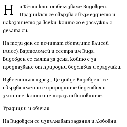
Н
а 15-ти юни отбелязваме Видовден.
Празникът се свързва с възмездието и
наказанието за всеки, който го е заслужил с
делата си.
На този ден се почитат светците Елисей
(Лисе), Вартоломей и сестра им Вида.
Видовден се смята за деня, който е за
предпазване от природни бедствия и градушки.
Известният израз „Ще дойде Видовден“ се
свързва именно с природните бедствия и
злините, които ще поразят виновните.
Традиции и обичаи
На Видовден се изпълняват гадания и любовни