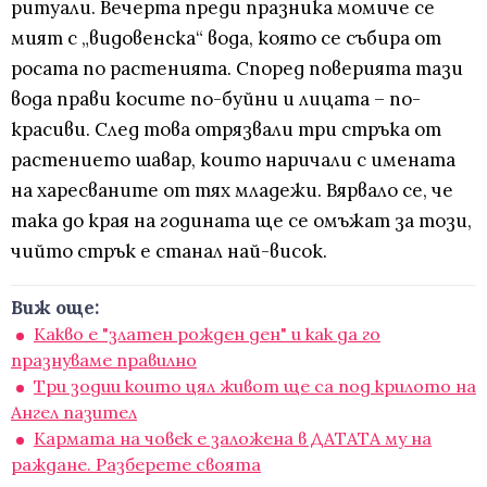
ритуали. Вечерта преди празника момиче се
мият с „видовенска“ вода, която се събира от
росата по растенията. Според поверията тази
вода прави косите по-буйни и лицата – по-
красиви. След това отрязвали три стръка от
растението шавар, които наричали с имената
на харесваните от тях младежи. Вярвало се, че
така до края на годината ще се омъжат за този,
чийто стрък е станал най-висок.
Виж още:
Какво е "златен рожден ден" и как да го
празнуваме правилно
Три зодии които цял живот ще са под крилото на
Ангел пазител
Кармата на човек е заложена в ДАТАТА му на
раждане. Разберете своята