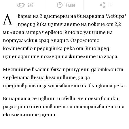
249
1 мин
11
А
вария на 2 цистерни на винарната "Левира"
предизвика изтичането на повече от 2,2
милиона литра червено вино по улиците на
португалския град Анадия. Огромното
количество предизвика река от вино пред
изненаданите погледи на жителите на града.
Местните власти бяха принудени да отклонят
червената вълна към нивите, за да
предотвратят замърсяването на близката река.
Винарната се извини и обяви, че поема всички
разходи по почистването и отстраняването на
екологичните щети.