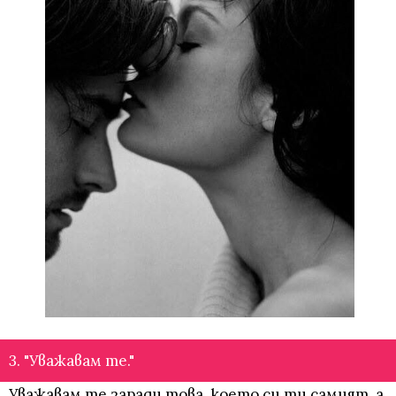
3. "Уважавам те."
Уважавам те заради това, което си ти самият, а