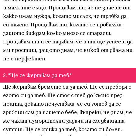
и малките също. Прощавам ти, че не знаеше от
какво имам нужда, когато мислех, че трябва да
си наясно. Прощавам ти, когато се проваляш,
защото виждам колко много се стараеш.
Прощавам ти и се надявам, че и ти ще успееш да
ми простиш, защото знам, че никой от двама ни
не е перфектен.
2. "Ще се жертвам за теб."
Ще жертвам времето си за теб. Ще се преборя с
егото си за теб. Ще стоя с теб до късно през
нощта, докато почустваш, че си готов да се
грижиш сам за нашето бебе, въпреки, че знам, че
ме чакат изморителни задачи на следващата
сутрин. Ще се грижа за теб, когато си болен.