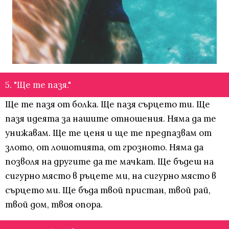
5. "Ще те пазя."
Ще те пазя от болка. Ще пазя сърцето ти. Ще
пазя идеята за нашите отношения. Няма да те
унижавам. Ще те ценя и ще те предпазвам от
злото, от лошотията, от грозното. Няма да
позволя на другите да те мачкат. Ще бъдеш на
сигурно място в ръцете ми, на сигурно място в
сърцето ми. Ще бъда твой пристан, твой рай,
твой дом, твоя опора.