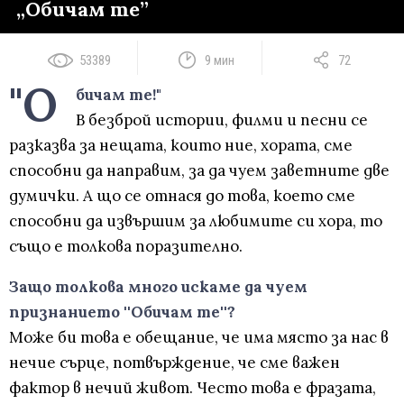
„Обичам те”
53389
9 мин
72
"О
бичам те!"
В безброй истории, филми и песни се
разказва за нещата, които ние, хората, сме
способни да направим, за да чуем заветните две
думички. А що се отнася до това, което сме
способни да извършим за любимите си хора, то
също е толкова поразително.
Защо толкова много искаме да чуем
признанието ''Обичам те''?
Може би това е обещание, че има място за нас в
нечие сърце, потвърждение, че сме важен
фактор в нечий живот. Често това е фразата,