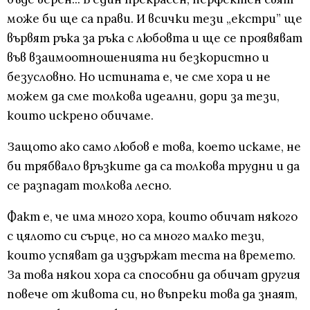
може би ще са прави. И всички тези „екстри” ще
вървят ръка за ръка с любовта и ще се проявяват
във взаимоотношенията ни безкористно и
безусловно. Но истината е, че сме хора и не
можем да сме толкова идеални, дори за тези,
които искрено обичаме.
Защото ако само любов е това, което искаме, не
би трябвало връзките да са толкова трудни и да
се разпадат толкова лесно.
Факт е, че има много хора, които обичат някого
с цялото си сърце, но са много малко тези,
които успяват да издържат теста на времето.
За това някои хора са способни да обичат другия
повече от живота си, но въпреки това да знаят,