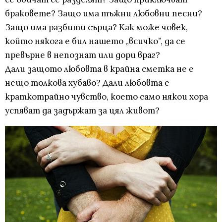
браковете? Защо има тъжни любовни песни?
Защо има разбити сърца? Как може човек,
който някога е бил нашето „всичко”, да се
превърне в непознат или дори враг?
Дали защото любовта в крайна сметка не е
нещо толкова хубаво? Дали любовта е
краткотрайно чувство, което само някои хора
успяват да задържат за цял живот?