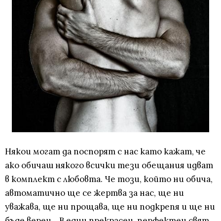
Някои могат да поспорят с нас като кажат, че
ако обичаш някого всички тези обещания идват
в комплект с любовта. Че този, който ни обича,
автоматично ще се жертва за нас, ще ни
уважава, ще ни прощава, ще ни подкрепя и ще ни
бъде верен... В един прекрасен, перфектен свят