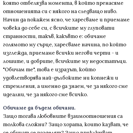
която отбелязва момента, в който пренасяме
отношенията си с някого на следващо ниво.
Начин да покажем ясно, че харесваме и приемаме
човека до себе си, с всичките му глуповати
странности, такъв, какъвто е: обичаме
голямото му сърце, харесваме начина, по който
изглежда, приемаме всички негови черти - и
лошите, и добрите, всичките му недостатъци.
"Обичам те", това е изразът, който
удовлетворява най-дълбоките ни копнежи и
стремления, а именно да знаем, че за някого сме
идеални, че за някого сме всичко.
Обичаме да бъдем обичани.
Защо тогава любовните взаимоотношения са
толкова сложни? Защо хората, които казват, че
се обичат се разделят? Защо приключват