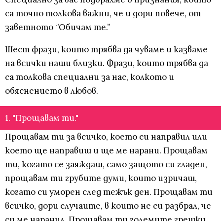
са точно толкова важни, че и дори повече, от
заветното ‘’Обичам те.”
Шест фрази, които трябва да чуваме и казваме
на всички наши близки. Фрази, които трябва да
са толкова специални за нас, колкото и
обяснението в любов.
1. "Прощавам ти."
Прощавам ти за всичко, което си направил или
което ще направиш и ще ме нарани. Прощавам
ти, когато се заяждаш, само защото си гладен,
прощавам ти грубите думи, които изричаш,
когато си уморен след тежък ден. Прощавам ти
всичко, дори случаите, в които не си разбрал, че
си ме наранил. Прощавам ти големите грешки...