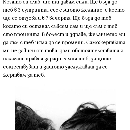
Когато си слаб, ще ти давам сили. Ще бъда до
теб в 3 сутринта, със същото желание, с което
ще се отзова и в 7 вечерта. Ще бъда до теб,
когато си останал съвсем сам и ще съм с теб
сто процента. В болест и здраве, желанието ми
да съм с теб няма да се промени. Саможертвата
ми не зависи от това, дали обстоятелствата я
налагат, правя я заради самия теб, защото
съществуваш и защото заслужаваш да се
жертвам за теб.