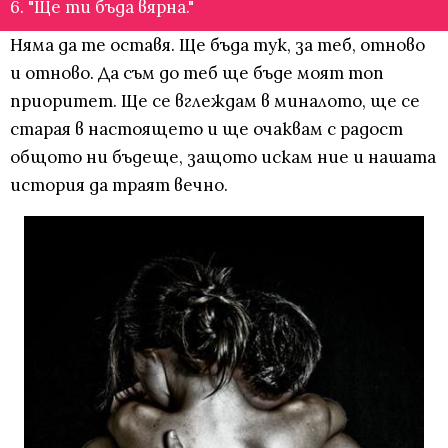
6. "Ще ти бъда вярна."
Няма да те оставя. Ще бъда тук, за теб, отново
и отново. Да съм до теб ще бъде моят топ
приоритет. Ще се вглеждам в миналото, ще се
старая в настоящето и ще очаквам с радост
общото ни бъдеще, защото искам ние и нашата
история да траят вечно.