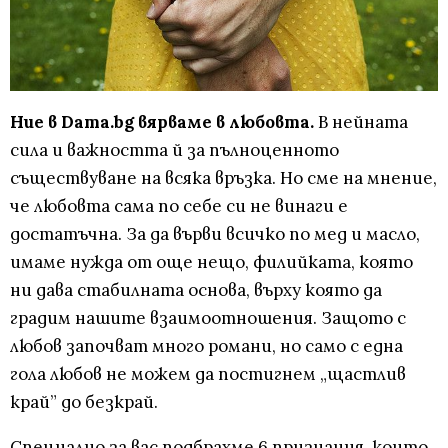
Ние в Dama.bg вярваме в любовта.
В нейната
сила и важността й за пълноценното
съществуване на всяка връзка. Но сме на мнение,
че любовта сама по себе си не винаги е
достатъчна. За да върви всичко по мед и масло,
имаме нужда от още нещо, филийката, която
ни дава стабилната основа, върху която да
градим нашите взаимоотношения. Защото с
любов започват много романи, но само с една
гола любов не можем да постигнем „щастлив
край” до безкрай.
Специално за вас подбрахме 6 признания, които