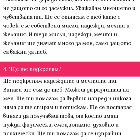
не защото си го заслужил. Уважавам мнението и
чувствата ти. Ще се отнасям с теб като с
човек, със собствени мисли, надежди, мечти и
желания. И тези мисли, надежди, мечти и
желания ще значат много за мен, само защото
са важни за теб.
4. "Ще те подкрепям."
Ще подкрепям надеждите и мечтите ти.
Винаги ще съм до теб. Можеш да разчиташ на
мен. Ще ти помагам да вървиш напред и никога
няма да те спирам и потискам. Ще се постарая
винаги да получаваш това, от което имаш
нужда: физически, емоционално, духовно и
психически. Ще ти помагам да се изправиш