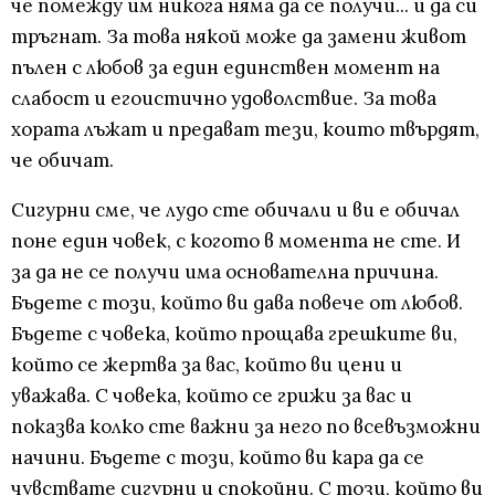
че помежду им никога няма да се получи... и да си
тръгнат. За това някой може да замени живот
пълен с любов за един единствен момент на
слабост и егоистично удоволствие. За това
хората лъжат и предават тези, които твърдят,
че обичат.
Сигурни сме, че лудо сте обичали и ви е обичал
поне един човек, с когото в момента не сте. И
за да не се получи има основателна причина.
Бъдете с този, който ви дава повече от любов.
Бъдете с човека, който прощава грешките ви,
който се жертва за вас, който ви цени и
уважава. С човека, който се грижи за вас и
показва колко сте важни за него по всевъзможни
начини. Бъдете с този, който ви кара да се
чувствате сигурни и спокойни. С този, който ви