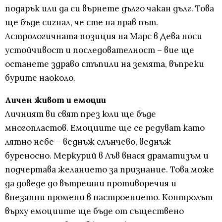
подарък или да си върнете дълго чакан дълг. Това
ще бъде сигнал, че сте на прав път.
Астрологичната позиция на Марс в Дева носи
устойчивост и последователност – вие ще
останете здраво стъпили на земята, въпреки
бурите наоколо.
Личен живот и емоции
Личният ви свят през юли ще бъде
многопластов. Емоциите ще се редуват като
лятно небе – веднъж слънчево, веднъж
буреносно. Меркурий в Лъв внася драматизъм и
подчертава желанието за признание. Това може
да доведе до вътрешни противоречия и
внезапни промени в настроението. Контролът
върху емоциите ще бъде от съществено