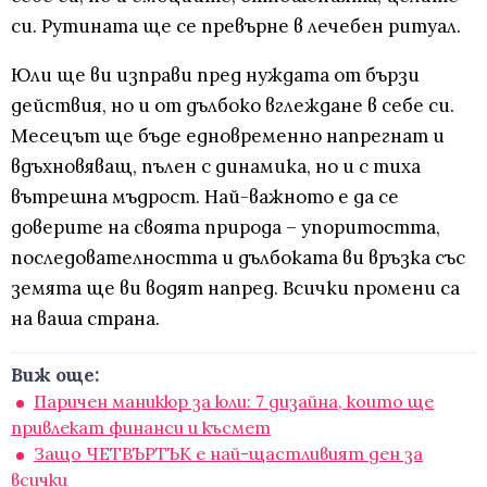
си. Рутината ще се превърне в лечебен ритуал.
Юли ще ви изправи пред нуждата от бързи
действия, но и от дълбоко вглеждане в себе си.
Месецът ще бъде едновременно напрегнат и
вдъхновяващ, пълен с динамика, но и с тиха
вътрешна мъдрост. Най-важното е да се
доверите на своята природа – упоритостта,
последователността и дълбоката ви връзка със
земята ще ви водят напред. Всички промени са
на ваша страна.
Виж още:
Паричен маникюр за юли: 7 дизайна, които ще
привлекат финанси и късмет
Защо ЧЕТВЪРТЪК е най-щастливият ден за
всички