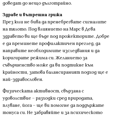
доведат до нещо дълготрайно.
Здраве и вътрешна грижа
През юли не бива да пренебрегвате сигналите
на тялото. Под влиянието на Марс в Дева
здравето ви ще бъде под прожекторите. Добре
е да преминете профилактичен преглед, да
направите необходимите изследвания и да
коригирате режима си. Желанието за
съвършенство може да ви подтикне към
крайности, затова балансираният подход ще е
най-здравословен.
Физическата активност, свързана с
удоволствие – разходки сред природата,
плуване, йога – ще ви помогне да поддържате
тонуса си. Не забравяйте и за психическото