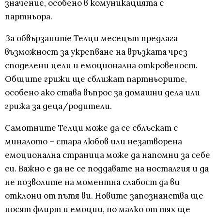
значение, особено в комуникацията с
партньора.
За обвързаните Телци месецът предлага
възможност за укрепване на връзката чрез
споделени цели и емоционална откровеност.
Общите грижи ще сближат партньорите,
особено ако става въпрос за домашни дела или
грижа за деца/родители.
Самотните Телци може да се сблъскат с
миналото – стара любов или незатворена
емоционална страница може да напомни за себе
си. Важно е да не се поддавате на носталгия и да
не позволите на моментна слабост да ви
отклони от пътя ви. Новите запознанства ще
носят флирт и емоции, но малко от тях ще