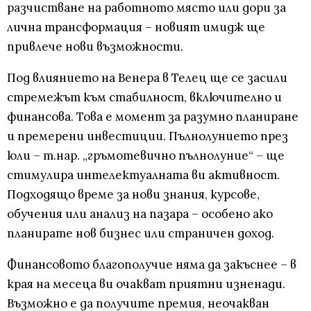
разчистване на работното място или дори за
лична трансформация – новият имидж ще
привлече нови възможности.
Под влиянието на Венера в Телец ще се засили
стремежът към стабилност, включително и
финансова. Това е момент за разумно планиране
и премерени инвестиции. Пълнолунието през
юли – т.нар. „гръмотевично пълнолуние“ – ще
стимулира интелектуалната ви активност.
Подходящо време за нови знания, курсове,
обучения или анализ на пазара – особено ако
планирате нов бизнес или страничен доход.
Финансовото благополучие няма да закъснее – в
края на месеца ви очакват приятни изненади.
Възможно е да получите премия, неочакван