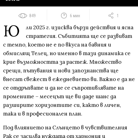
849
6 мин
1
Ю
ли 2025 г. изисква бързи действия и ясна
стратегия. Събитията ще се развиват
с темпо, което не е по вкуса на бавния и
обмислящ Телец, но именно в тази динамика се
крие възможността за растеж. Множество
срещи, пътувания и нови запознанства ще
внесат свежест в ежедневието ви. Важно е да не
се отдръпвате и да не се съпротивлявате на
промените – месецът ще ви даде шанс да
разширите хоризонтите си, както в личен,
така и в професионален план.
Под влиянието на Слънцето в чувствителния
Рак се засилва нуждата от хармония и