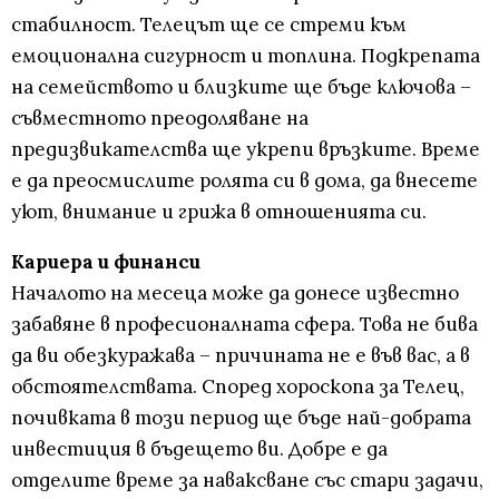
стабилност. Телецът ще се стреми към
емоционална сигурност и топлина. Подкрепата
на семейството и близките ще бъде ключова –
съвместното преодоляване на
предизвикателства ще укрепи връзките. Време
е да преосмислите ролята си в дома, да внесете
уют, внимание и грижа в отношенията си.
Кариера и финанси
Началото на месеца може да донесе известно
забавяне в професионалната сфера. Това не бива
да ви обезкуражава – причината не е във вас, а в
обстоятелствата. Според хороскопа за Телец,
почивката в този период ще бъде най-добрата
инвестиция в бъдещето ви. Добре е да
отделите време за наваксване със стари задачи,