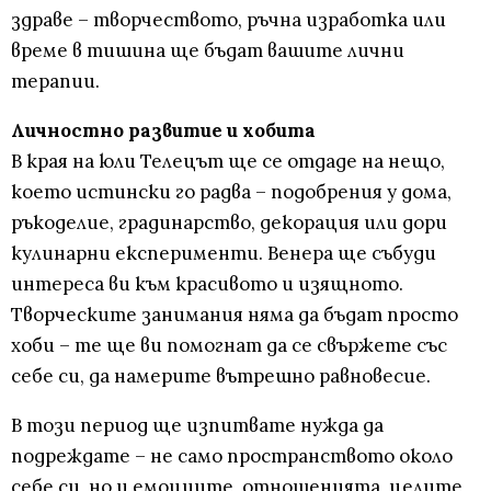
здраве – творчеството, ръчна изработка или
време в тишина ще бъдат вашите лични
терапии.
Личностно развитие и хобита
В края на юли Телецът ще се отдаде на нещо,
което истински го радва – подобрения у дома,
ръкоделие, градинарство, декорация или дори
кулинарни експерименти. Венера ще събуди
интереса ви към красивото и изящното.
Творческите занимания няма да бъдат просто
хоби – те ще ви помогнат да се свържете със
себе си, да намерите вътрешно равновесие.
В този период ще изпитвате нужда да
подреждате – не само пространството около
себе си, но и емоциите, отношенията, целите