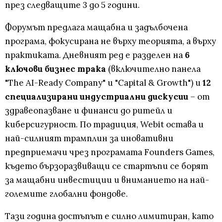
през следващите 3 до 5 години.
Форумът предлага мащабна и задълбочена
програма, фокусирана не върху теорията, а върху
практиката. Дневният ред е разделен на
6
ключови бизнес трака
(включително панела
"The AI-Ready Company" и "Capital & Growth") и
12
специализирани индустриални дискусии
– от
здравеопазване и финанси до ритейл и
киберсигурност. По традиция, Webit остава и
най-силният трамплин за иновативни
предприемачи чрез програмата Founders Games,
където бързоразвиващи се стартъпи се борят
за мащабни инвестиции и вниманието на най-
големите глобални фондове.
Тази година достъпът е силно лимитиран, като