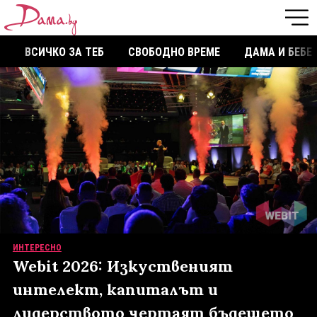
ВСИЧКО ЗА ТЕБ
СВОБОДНО ВРЕМЕ
ДАМА И БЕБЕ
ИНТЕРЕСНО
Webit 2026: Изкуственият
интелект, капиталът и
лидерството чертаят бъдещето