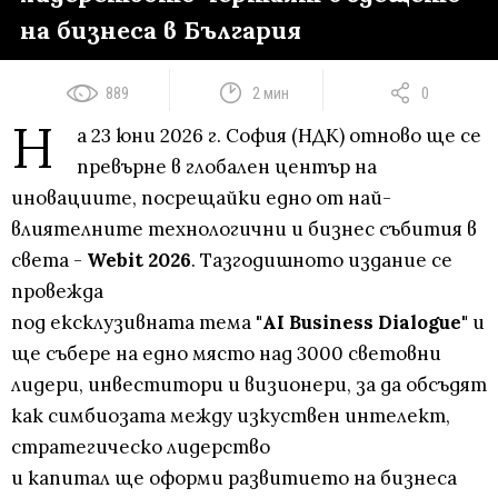
на бизнеса в България
889
2 мин
0
Н
а 23 юни 2026 г. София (НДК) отново ще се
превърне в глобален център на
иновациите, посрещайки едно от най-
влиятелните технологични и бизнес събития в
света -
Webit 2026
. Тазгодишното издание се
провежда
под ексклузивната тема
"AI Business Dialogue"
и
ще събере на едно място над 3000 световни
лидери, инвеститори и визионери, за да обсъдят
как симбиозата между изкуствен интелект,
стратегическо лидерство
и капитал ще оформи развитието на бизнеса