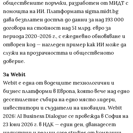
обществените поръчки, разработен от МИДТ с
помощта на ИИ. Платформата sigma.midt.bg
дава безплатен достъп до данни за над 193 000
договора на стойност над 51 млрд. евро за
периода 2020–2026 г., с ежедневно обновяване и
отворен код — нагледен пример как ИИ може да
служи на прозрачността и общественото
доверие.
За Webit
Webit е една от водещите технологични и
бизнес платформи в Европа, която вече над едно
десетилетие събира на едно място лидери,
инвеститори и създатели на иновации. Webit
2026: AI Business Dialogue се провежда в София на
23 юни 2026 г. в НДК — един ден, дванадесет
индустрии и реални case studies от компании,