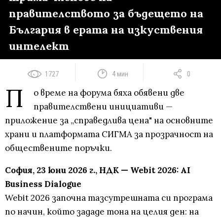
правителството за бъдещето на
България в ерата на изкуствения
интелект
1727
4 мин
0
П
о време на форума бяха обявени две
правителствени инициативи —
приложение за „справедлива цена" на основните
храни и платформата СИГМА за прозрачност на
обществените поръчки.
София, 23 юни 2026 г., НДК — Webit 2026: AI
Business Dialogue
Webit 2026 започна тазсутрешната си програма
по начин, който зададе тона на целия ден: на