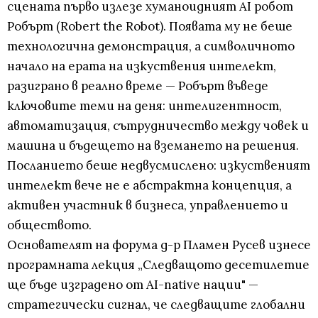
сцената първо излезе хуманоидният AI робот
Робърт (Robert the Robot). Появата му не беше
технологична демонстрация, а символичното
начало на ерата на изкуствения интелект,
разиграно в реално време — Робърт въведе
ключовите теми на деня: интелигентност,
автоматизация, сътрудничество между човек и
машина и бъдещето на вземането на решения.
Посланието беше недвусмислено: изкуственият
интелект вече не е абстрактна концепция, а
активен участник в бизнеса, управлението и
обществото.
Основателят на форума д-р Пламен Русев изнесе
програмната лекция „Следващото десетилетие
ще бъде изградено от AI-native нации" —
стратегически сигнал, че следващите глобални