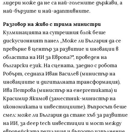
лидери може да не са най-големите държави, а
най-бързите и най-адаптивните.
Разговор на живо с трима министри
Кулминацията на сутрешния блок беше
дискусионният панел „Може ли България да се
превърне в център за развитие и иновации в
областта на ИИ за Европа?", проведен на
български език. На сцената, заедно с робота
Робърт, седнаха Иван Василев (министър на
иновациите и дигиталната трансформация),
Ива Петрова (министър на енергетиката) и
Красимир Якимов (заместник-министър на
икономиката и инвестициите). Въпросът беше
смел: може ли България да стане хъб за развитие
на ИИ, за deep tech инвестиции и мост между
европейската регулация и бързото изпълнение.