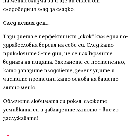
на метаболизма ви и ще ви спаси от
следобедния глад за сладко.
След петия ден...
Тази диета е перфектният „скок“ към една по-
здравословна версия на себе си. След като
приключите 5-те дни, не се нахвърляйте
веднага на пицата. Захранете се постепенно,
като запазите плодовете, зеленчуците и
чистите протеини като основа на вашето
лятно меню.
Облечете любимата си рокля, сложете
усмивката си и завладейте лятото – вие го
заслужавате!