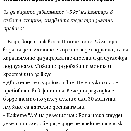
За да видите заветните "-5 кг" на кантара в
събота сутрин, спазвайте тези три златни
правила:
- Вода, вода и пак вода: Пийте поне 2.5 литра
вода на ден. Лятото е горещо, а дехидратацията
кара тялото да задържа течности и да изглежда
подпухнало. Можете да добавите мента и
краставица за вкус.
- Движете се с удоволствие: Не е нужно да се
пребивате във фитнеса. Вечерна разходка с
бързо темпо по залез слънце или 30 минути
плуване са напълно достатъчни.
- Кажете "Да" на зеления чай: Една чаша студен
зелен чай следобед ще даде перфектен тласък