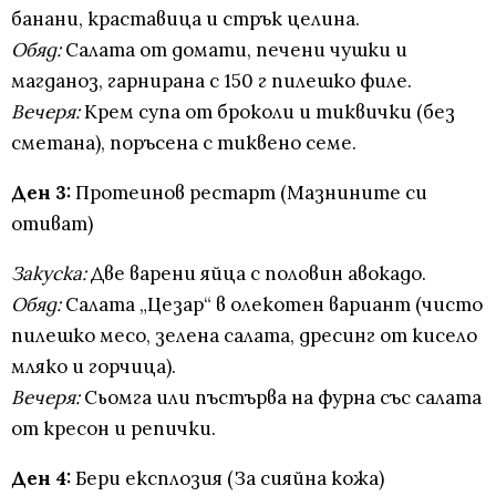
банани, краставица и стрък целина.
Обяд:
Салата от домати, печени чушки и
магданоз, гарнирана с 150 г пилешко филе.
Вечеря:
Крем супа от броколи и тиквички (без
сметана), поръсена с тиквено семе.
Ден 3:
Протеинов рестарт (Мазнините си
отиват)
Закуска:
Две варени яйца с половин авокадо.
Обяд:
Салата „Цезар“ в олекотен вариант (чисто
пилешко месо, зелена салата, дресинг от кисело
мляко и горчица).
Вечеря:
Сьомга или пъстърва на фурна със салата
от кресон и репички.
Ден 4:
Бери експлозия (За сияйна кожа)