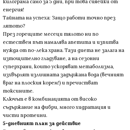
килограма само за 5 дни, при това сияейки от
енергия!
Тайната на успеха: Защо работи точно през
лятото?
През горещите месеци тялото ни по
естествен път намалява апетита и изпитва
нужда от по-лека храна. Тази диета не залага на
изтощително гладуване, а на сезонни
суперхрани, които ускоряват метаболизма,
изхвърлят излишната задържана вода (вечният
враг на плоския корем!) и пречистват
токсините.
Ключът е в комбинацията от високо
съдържание на фибри, много хидратация и
чисти протеини.
5-дневният план за действие