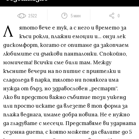
2522
5 мин
0
Л
ятото вече е тук, а с него и времето за
къси рокли, плажни емоции и... онзи лек
дискомфорт, когато се опитаме да закопчаем
любимите си дънкови панталонки. Спокойно,
момичета! Всички сме били там. Между
късните вечери на по питие с приятелки и
сладоледа в парка, тялото ни понякога има
нужда от бърз, но здравословен „рестарт“.
Ако ви предстои важно събитие този уикенд
или просто искате да влезете в топ форма за
плажа веднага, имаме добра новина. Не е нужно
да гладувате с месеци. Представяме ви ударната
сезонна диета, с която можете да свалите до 5