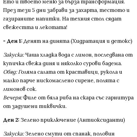
Ето и твоето меню за бърза трансформация.
През тези 5 дни забрави за захарта, тестото и
газираните напитки. На техния стол сядат
свежестта и лекотата!
- Ден 1:
Денят на динята (Хидратация и детокс)
Закуска:
Чаша хладка вода с лимон, последвана от
купичка свежа диня и няколко сурови бадема.
Обяд: Г
оляма салата от краставици, рукола и
малко парче нискомаслено сирене, полята с
лимонов сок.
Вечеря:
Филе от бяла риба на скара със гарнитура
от задушени тиквички.
Ден 2:
Зелено приключение (Антиоксиданти)
Закуска:
Зелено смути от спанак, половин