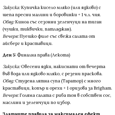
Закуска:
Купичка кисело мляко (или ядково) с
шепа пресни малини и боровинки + 1 ч.л. чия.
Обяд:
Киноа със сезонни зеленчуци на тиган
(чушки, тиквички, патладжан).
Вечеря:
Пуешко филе със свежа салата от
айсберг и краставици.
Ден 5:
Финална права (Лекота)
Закуска:
Овесени ядки, накиснати от вечерта
във вода или ядково мляко, с резени праскова.
Обяд:
Студена лятна супа (Таратор) с много
краставици, копър и орехи + 1 оризова за Brigham.
Вечеря:
Голяма салата с риба тон в собствен сос,
маслини и зеленчуци по избор.
Златните правила за максимален ефект