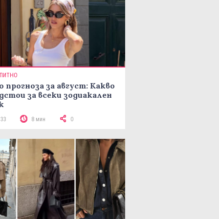
ПИТНО
о прогноза за август: Какво
дстои за всеки зодиакален
к
133
8 мин
0