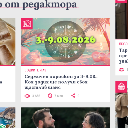
о от редактора
ЛЮБО
Тар
пре
зна
ЗОДИИТЕ И АЗ
Седмичен хороскоп за 3-9.08.:
а
Коя зодия ще получи своя
щастлив шанс
3 658
7 мин
0