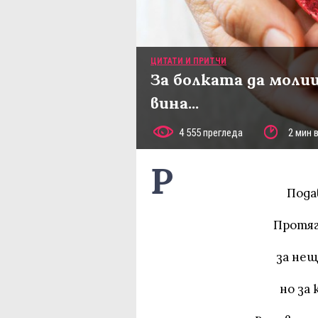
ЦИТАТИ И ПРИТЧИ
За болката да моли
вина...
4 555 прегледа
2 мин 
Р
Подав
Протяга
за нещ
но за 