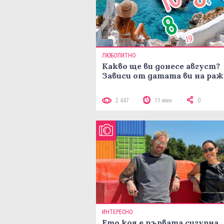
ЛЮБОПИТНО
Какво ще ви донесе август?
Зависи от датата ви на ра
2 447
11 мин
0
ИНТЕРЕСНО
Ето коя е първата сигурна