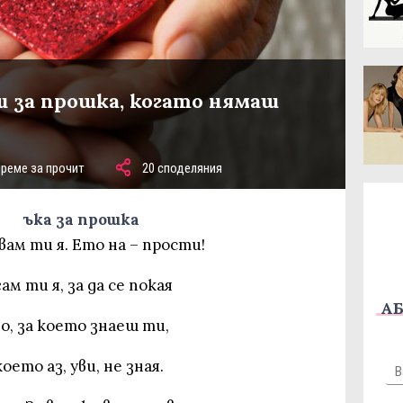
ш за прошка, когато нямаш
време за прочит
20 споделяния
ъка за прошка
ам ти я. Ето на – прости!
м ти я, за да се покая
АБ
о, за което знаеш ти,
което аз, уви, не зная.