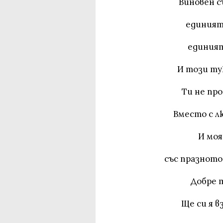
Виновен с
единият 
единият
И този тук
Ти не про
Вместо с л
И моя
със празното
Добре т
Ще си я в