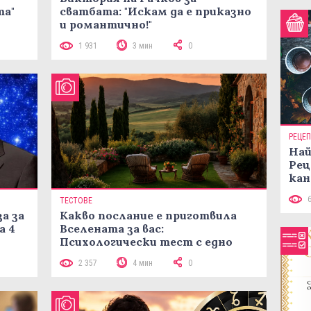
та"
сватбата: "Искам да е приказно
и романтично!"
1 931
3 мин
0
РЕЦЕ
Най
Рец
кан
ТЕСТОВЕ
а за
Какво послание е приготвила
а 4
Вселената за вас:
Психологически тест с едно
кликване
2 357
4 мин
0