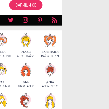
ЗАПИШИ СЕ
ВЕН
ТЕЛЕЦ
БЛИЗНАЦИ
1 - АПР 20
АПР 21 - МАЙ 21
МАЙ 22 - ЮНИ 21
РАК
ЛЪВ
ДЕВА
 - ЮЛИ 22
ЮЛИ 23 - АВГ 23
АВГ 24 - СЕП 23