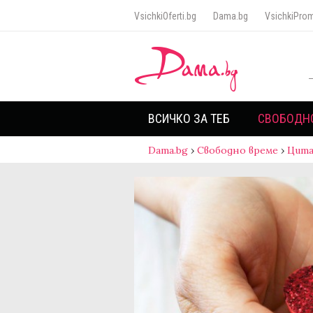
VsichkiOferti.bg
Dama.bg
VsichkiProm
ВСИЧКО ЗА ТЕБ
СВОБОДН
Dama.bg
›
Свободно време
›
Цита