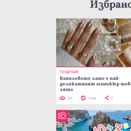
Избран
ТЕНДЕНЦИИ
Ваниловото лате е най-
деликатният маникюр тов
лято
381
3 мин
0