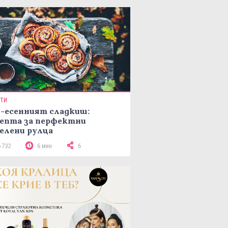
ПТИ
-есенният сладкиш:
епта за перфектни
елени рулца
6 732
6 мин
6