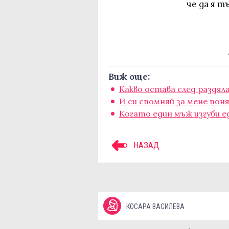
че да я т
Виж още:
Какво остава след раздял
И си спомняй за мене пон
Когато един мъж изгуби ед
НАЗАД
КОСАРА ВАСИЛЕВА