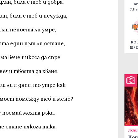
лан, била с теб и добра,
В
СЕП 24
ан, била с теб и нечужда,
път непоета ли умре,
КО
та един път ли остане,
ДЕК 22
яма вече никога да спре
онечи твоята да хване.
 ли я днес, то утре как
мост помежду теб и мене?
е поемай моята ръка,
не стане някога така,
ЛЮБО
Кои