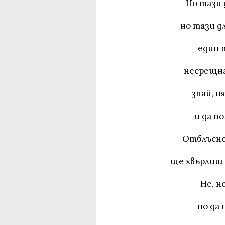
Но тази д
но тази дл
един 
несрещна
знай, н
и да п
Отблъснеш
ще хвърлиш 
Не, н
но да 