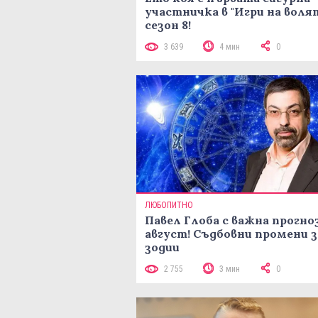
участничка в "Игри на воля
сезон 8!
3 639
4 мин
0
ЛЮБОПИТНО
Павел Глоба с важна прогноз
август! Съдбовни промени з
зодии
2 755
3 мин
0