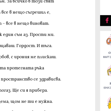
ъм. За всичко в този свят
все в нещо съгрешил е,
 – все в нещо виноват.
 един съм аз. Прости ми.
щаваш. Гордост. И тъга.
О
юбов, с ирония ме плискаш.
МАРТ 2
та протегната ръка
 пространство се здрависва.
ЮНИ 22
огаз. Ще си я прибера.
зема, щом не ти е нужна.