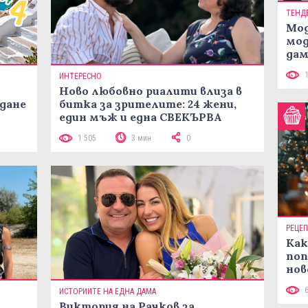
ТЕНД
Мод
мод
дам
си
ИНТЕРЕСНО
Ново любовно риалити влиза в
жданe
битка за зрителите: 24 жени,
един мъж и една СВЕКЪРВА
1 505
3 мин
0
РЕЦЕ
Как
поп
нов
рец
ИСТОРИИТЕ НА ЕДНА ДАМА
Виктория на Рачков за