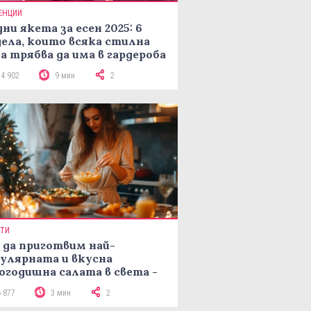
ЕНЦИИ
ни якета за есен 2025: 6
ела, които всяка стилна
а трябва да има в гардероба
14 902
9 мин
2
ПТИ
 да приготвим най-
улярната и вкусна
огодишна салата в света -
епта Мимоза
6 877
3 мин
2