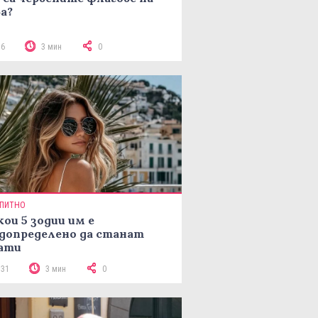
а?
76
3 мин
0
ПИТНО
кои 5 зодии им е
допределено да станат
ати
131
3 мин
0