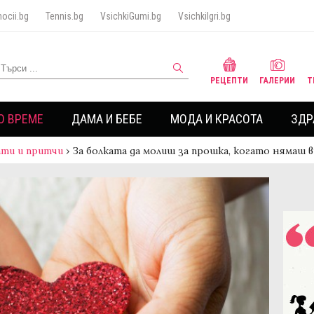
ocii.bg
Tennis.bg
VsichkiGumi.bg
VsichkiIgri.bg
РЕЦЕПТИ
ГАЛЕРИИ
Т
О ВРЕМЕ
ДАМА И БЕБЕ
МОДА И КРАСОТА
ЗДР
ти и притчи
›
За болката да молиш за прошка, когато нямаш ви