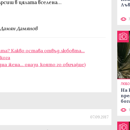
ърсиш в цялата вселена…
Лъв
Дамян Дамянов
ата? Какво остава отвъд любовта...
якога
на жена... онази, която го обича(ше)
ЛЮБО
На 
пре
бог
07.09.2017