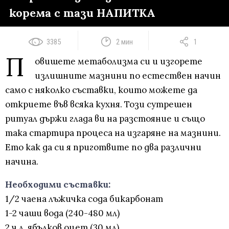
корема с тази НАПИТКА
3385
2 мин
1
П
овишете метаболизма си и изгорете
излишните мазнини по естествен начин
само с няколко съставки, които можете да
откриете във всяка кухня. Този сутрешен
ритуал държи глада ви на разстояние и също
така стартира процеса на изгаряне на мазнини.
Ето как да си я приготвите по два различни
начина.
Необходими съставки:
1/2 чаена лъжичка сода бикарбонат
1-2 чаши вода (240-480 мл)
2 ч.л. ябълков оцет (30 мл)