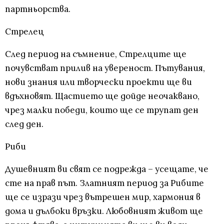
партньорства.
Стрелец
След период на съмнение, Стрелците ще
почувстват прилив на увереност. Пътувания,
нови знания или творчески проекти ще ви
вдъхновят. Щастието ще дойде неочаквано,
чрез малки победи, които ще се трупат ден
след ден.
Риби
Душевният ви свят се подрежда – усещате, че
сте на прав път. Златният период за Рибите
ще се изрази чрез вътрешен мир, хармония в
дома и дълбоки връзки. Любовният живот ще