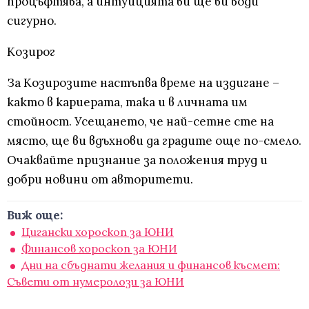
процъфтява, а интуицията ви ще ви води
сигурно.
Козирог
За Козирозите настъпва време на издигане –
както в кариерата, така и в личната им
стойност. Усещането, че най-сетне сте на
място, ще ви вдъхнови да градите още по-смело.
Очаквайте признание за положения труд и
добри новини от авторитети.
Виж още:
Цигански хороскоп за ЮНИ
Финансов хороскоп за ЮНИ
Дни на сбъднати желания и финансов късмет:
Съвети от нумеролози за ЮНИ