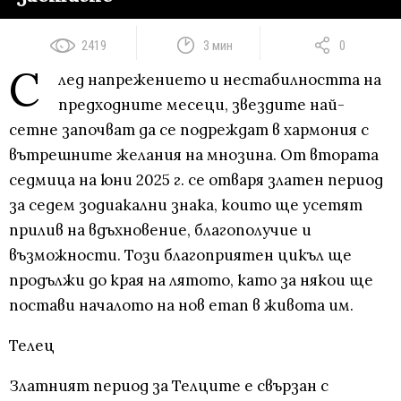
2419
3 мин
0
С
лед напрежението и нестабилността на
предходните месеци, звездите най-
сетне започват да се подреждат в хармония с
вътрешните желания на мнозина. От втората
седмица на юни 2025 г. се отваря златен период
за седем зодиакални знака, които ще усетят
прилив на вдъхновение, благополучие и
възможности. Този благоприятен цикъл ще
продължи до края на лятото, като за някои ще
постави началото на нов етап в живота им.
Телец
Златният период за Телците е свързан с