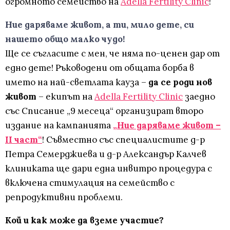
огромното семейство на
Adella Fertility Clinic
!
Ние даряваме живот, а ти, мило дете, си
нашето общо малко чудо!
Ще се съгласите с мен, че няма по-ценен дар от
едно дете! Ръководени от общата борба в
името на най-светлата кауза –
да се роди нов
живот
– екипът на
Adella Fertility Clinic
заедно
със Списание „9 месеца“ организират второ
издание на кампанията
„Ние даряваме живот –
II част“
! Съвместно със специалистите д-р
Петра Семерджиева и д-р Александър Калчев
клиниката ще дари една инвитро процедура с
включена стимулация на семейство с
репродуктивни проблеми.
Кой и как може да вземе участие?