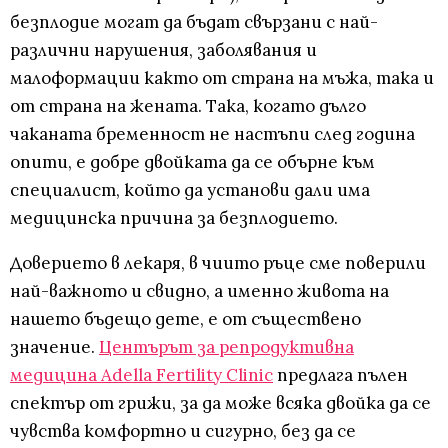
безплодие могат да бъдат свързани с най-
различни нарушения, заболявания и
малоформации както от страна на мъжа, така и
от страна на жената. Така, когато дълго
чаканата бременност не настъпи след година
опити, е добре двойката да се обърне към
специалист, който да установи дали има
медицинска причина за безплодието.
Доверието в лекаря, в чиито ръце сме поверили
най-важното и свидно, а именно живота на
нашето бъдещо дете, е от съществено
значение.
Центърът за репродуктивна
медицина Adella Fertility Clinic
предлага пълен
спектър от грижи, за да може всяка двойка да се
чувства комфортно и сигурно, без да се