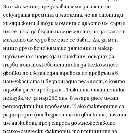
За съжаление, през главата ми за част от
секундата премина и мисълта, че на стотици
хиляди жени в този момент с цялото им сърце
им се иска да бъдат на мое място, но за жалост
малкото им чудо все още се бави... Да, за мен
нищо друго вече нямаше значение и макар
изпълнена с надежда и очакване, осъзнах за
първи път толкова истински за колко много
двойки по света една тревога се превръща в
най-ужасната и безпощадна реалност, с която
трябва да се преборят... Tъжната статистика
показва, че за над 250 хил. българи днес имат
репродуктивни проблеми. И ако факторите са
разнородни (от възрастта на двойката, начина
им на живот, през стреса до множеството
психологически фактори), то причините за