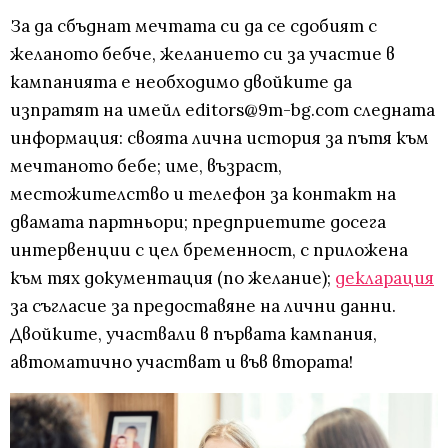
За да сбъднат мечтата си да се сдобият с
желаното бебче, желанието си за участие в
кампанията e необходимо двойките да
изпратят на имейл
editors@9m-bg.com
следната
информация: своята лична история за пътя към
мечтаното бебе; име, възраст,
местожителство и телефон за контакт на
двамата партньори; предприетите досега
интервенции с цел бременност, с приложена
към тях документация (по желание);
декларация
за съгласие за предоставяне на лични данни.
Двойките, участвали в първата кампания,
автоматично участват и във втората!