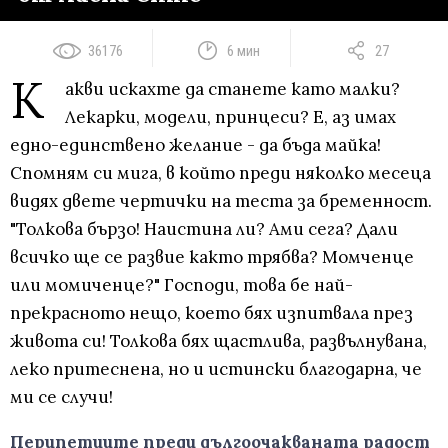
36176
6 мин
27
К
акви искахте да станете като малки?
Лекарки, модели, принцеси? Е, аз имах
едно-единствено желание - да бъда майка!
Спомням си мига, в който преди няколко месеца
видях двете чертички на теста за бременност.
"Толкова бързо! Наистина ли? Ами сега? Дали
всичко ще се развие както трябва? Момченце
или момиченце?" Господи, това бе най-
прекрасното нещо, което бях изпитвала през
живота си! Толкова бях щастлива, развълнувана,
леко притеснена, но и истински благодарна, че
ми се случи!
Перипетиите преди дългоочакваната радост