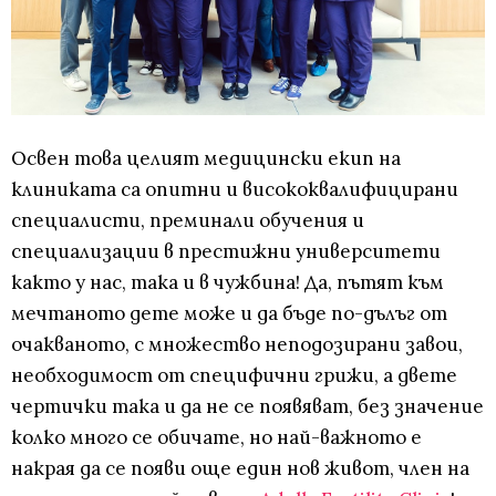
Освен това целият медицински екип на
клиниката са опитни и висококвалифицирани
специалисти, преминали обучения и
специализации в престижни университети
както у нас, така и в чужбина! Да, пътят към
мечтаното дете може и да бъде по-дълъг от
очакваното, с множество неподозирани завои,
необходимост от специфични грижи, а двете
чертички така и да не се появяват, без значение
колко много се обичате, но най-важното е
накрая да се появи още един нов живот, член на