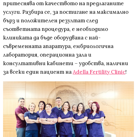
притеснява от качеството на предлаганите
услуги. Разбира се, за постигане на максимално
бърз и положителен резултат след
съответната процедура, е необходимо
клиниката да бъде оборудвана с най-
съвременната апаратура, ембриологична
лаборатория, операционна зала и
консултативни кабинети – удобства, налични
за всеки един пациент на
Adella Fertility Clinic
!