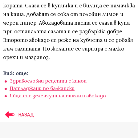
кората. Слага се в купичка и с вилица се намачква
на каша. Добавят се сока от половин лимон и
черен пипер. Авокадовата паста се слага в купа
при останалата салата и се разбърква добре.
Второто авокадо се реже на кубчета и се добавя
към салатата. По желание се гарнира с малко
орехи и магданоз.
Виж още:
Здравословни рецепти с киноа
Патладжани по балкански
Яйца със зеленчуци на тиган и авокадо
НАЗАД