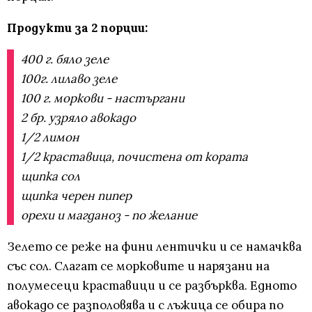
Продукти за 2 порции:
400 г. бяло зеле
100г. лилаво зеле
100 г. моркови - настъргани
2 бр. узряло авокадо
1/2 лимон
1/2 краставица, почистена от кората
щипка сол
щипка черен пипер
орехи и магданоз - по желание
Зелето се реже на фини лентички и се намачква
със сол. Слагат се морковите и нарязани на
полумесеци краставици и се разбърква. Едното
авокадо се разполовява и с лъжица се обира по