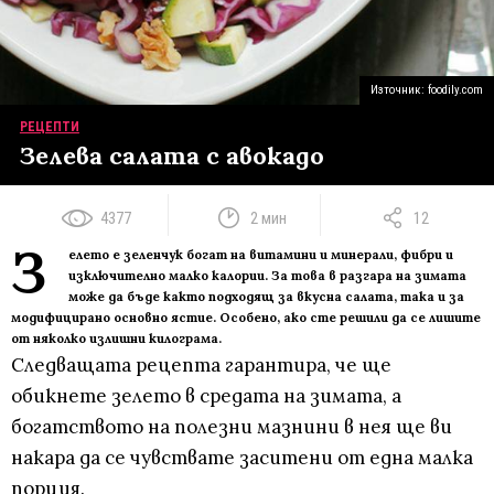
Източник: foodily.com
РЕЦЕПТИ
Зелева салата с авокадо
4377
2 мин
12
З
елето е зеленчук богат на витамини и минерали, фибри и
изключително малко калории. За това в разгара на зимата
може да бъде както подходящ за вкусна салата, така и за
модифицирано основно ястие. Особено, ако сте решили да се лишите
от няколко излишни килограма.
Следващата рецепта гарантира, че ще
обикнете зелето в средата на зимата, а
богатството на полезни мазнини в нея ще ви
накара да се чувствате заситени от една малка
порция.