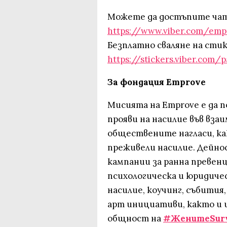
Можете да достъпите чат
https://www.viber.com/emp
Безплатно сваляне на стик
https://stickers.viber.com
За фондация Emprove
Мисията на Emprove е да
прояви на насилие във вз
обществените нагласи, ка
преживели насилие. Дейно
кампании за ранна превен
психологическа и юридиче
насилие, коучинг, събития
арт инициативи, както и 
общност на
#ЖенитeSurv