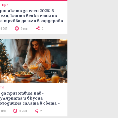
ЕНЦИИ
ни якета за есен 2025: 6
ела, които всяка стилна
а трябва да има в гардероба
14 907
9 мин
2
ПТИ
 да приготвим най-
улярната и вкусна
огодишна салата в света -
епта Мимоза
6 878
3 мин
2