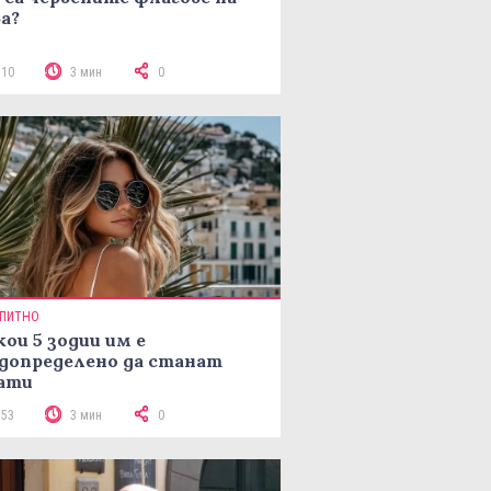
а?
110
3 мин
0
ПИТНО
кои 5 зодии им е
допределено да станат
ати
153
3 мин
0