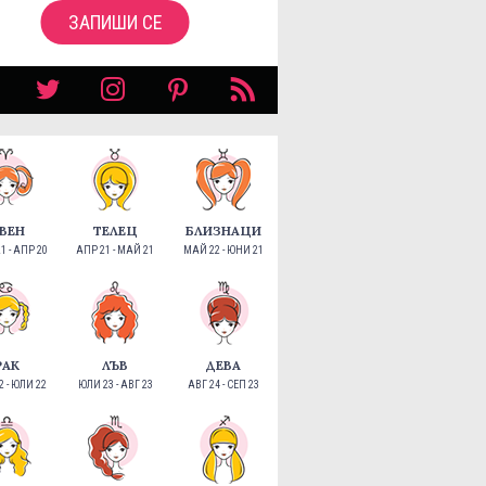
ЗАПИШИ СЕ
ВЕН
ТЕЛЕЦ
БЛИЗНАЦИ
1 - АПР 20
АПР 21 - МАЙ 21
МАЙ 22 - ЮНИ 21
РАК
ЛЪВ
ДЕВА
 - ЮЛИ 22
ЮЛИ 23 - АВГ 23
АВГ 24 - СЕП 23