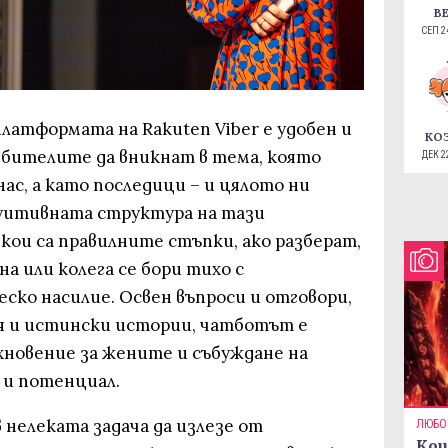
В
СЕП 24
латформата на Rakuten Viber е удобен и
КО
бителите да вникнат в тема, която
ДЕК 22
нас, а като последици – и цялото ни
уитивната структура на тази
кои са правилните стъпки, ако разберат,
а или колега се бори тихо с
ско насилие. Освен въпроси и отговори,
я и истински истории, чатботът е
хновение за жените и събуждане на
 и потенциал.
в нелеката задача да излезе от
ЛЮБО
Кои