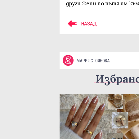
други жени по пътя им към
НАЗАД
МАРИЯ СТОЯНОВА
Избран