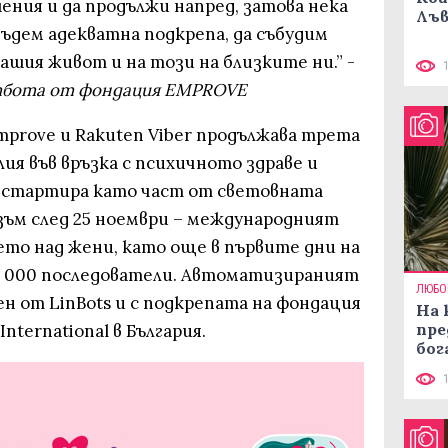
ия и да продължи напред, затова нека
Лъв
ъдем адекватна подкрепа, да събудим
нашия живот и на този на близките ни.” -
атбота от фондация EMPROVE
rove и Rakuten Viber продължава трета
лия във връзка с психичното здраве и
 стартира като част от световната
зъм след 25 ноември – международният
ето над жени, като още в първите дни на
10 000 последователи. Автоматизираният
ЛЮБО
н от LinBots и с подкрепата на фондация
На 
пре
ternational в България.
бог