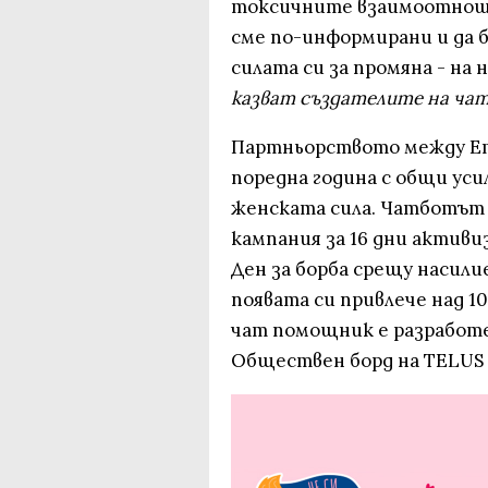
токсичните взаимоотношен
сме по-информирани и да б
силата си за промяна - на 
казват създателите на ч
Партньорството между Emp
поредна година с общи уси
женската сила. Чатботът
кампания за 16 дни активи
Ден за борба срещу насили
появата си привлече над 
чат помощник е разработе
Обществен борд на TЕLUS In