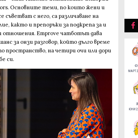
vors. Основните теми, по които жени и
е съветват с него, са различаване на
ие, както и препоръки за подкрепа за и
и отношения. Emprove чатботът дава
шанс за онзи разговор, който дълго време
то пространство, на четири очи или дори
бе си.
О
МАРТ 2
ЮНИ 22