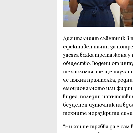
Дигиталният съветник в п
ефективен начин за потре
засяга всяка трета жена у 
общество. Водени от инт
технология, те ще научат 
че тяхна приятелка, роднин
емоционалното или физиче
видеа, полезни напътстви
безценен източник на вдъ
техните неразкрити сили
“Никой не трябва да е сам 