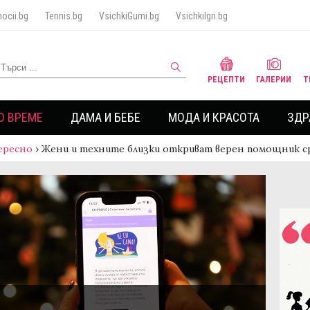
ocii.bg
Tennis.bg
VsichkiGumi.bg
VsichkiIgri.bg
РЕЦЕПТИ
ГАЛЕРИИ
Т
О ВРЕМЕ
ДАМА И БЕБЕ
МОДА И КРАСОТА
ЗДР
ересно
›
Жени и техните близки откриват верен помощник 