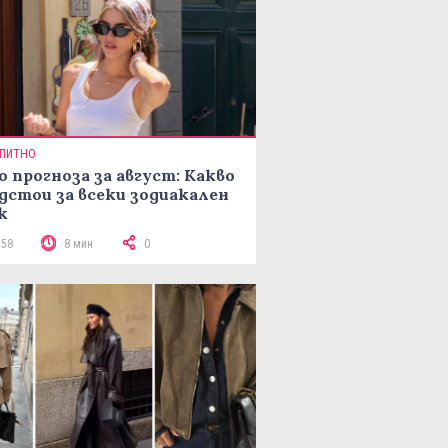
ПИТНО
о прогноза за август: Какво
дстои за всеки зодиакален
к
158
8 мин
0