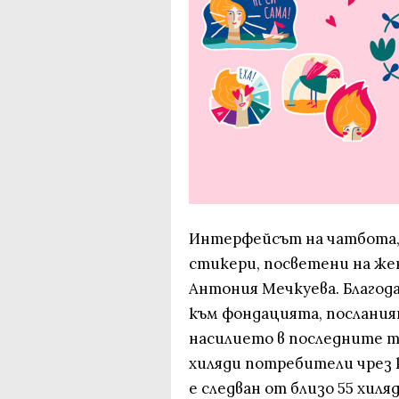
Интерфейсът на чатбота, 
стикери, посветени на же
Антония Мечкуева. Благода
към фондацията, послания
насилието в последните т
хиляди потребители чрез 
е следван от близо 55 хил