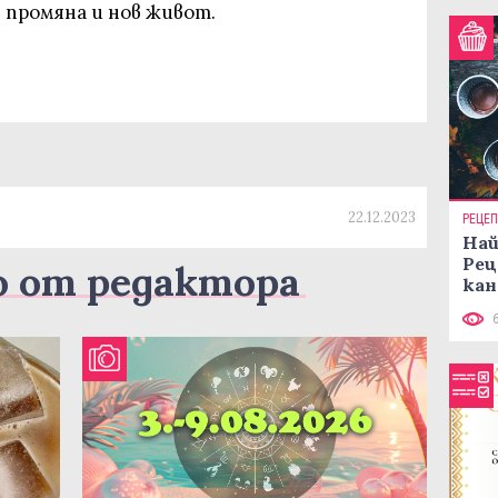
 промяна и нов живот.
22.12.2023
РЕЦЕ
Най
Рец
о от редактора
кан