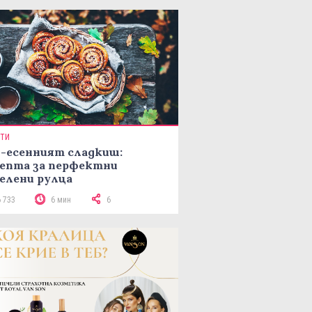
ПТИ
-есенният сладкиш:
епта за перфектни
елени рулца
6 733
6 мин
6