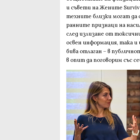
и съвети на Жените Survi
техните близки могат да с
ранните признаци на насил
след излизане от токсичн
освен информация, така и 
бива отлаган – в публично
в опит да поговорим със се