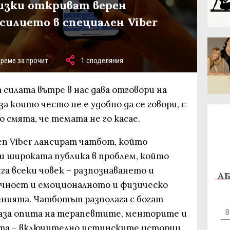
изки откриват верен
илието в специален Viber
време за прочит
1 споделяния
 силата вътре в нас дава отговори на
а които често не е удобно да се говори, с
о смята, че темата не го касае.
en Viber лансират чатбот, който
 и широката публика в проблем, който
га всеки човек – разпознаването и
АБ
сичност и емоционалното и физическо
нията. Чатботът разполага с богат
база опита на терапевтите, менторите и
та – включително истинските истории