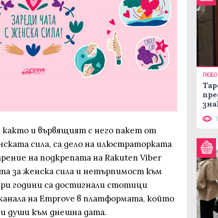
ЛЮБО
Тар
пре
зна
както и вървящият с него пакет от
нската сила, са дело на илюстраторката
рение на подкрепата на Rakuten Viber
та за женска сила и нетърпимост към
ри години са достигнали стотици
канала на Emprove в платформата, който
яди души към днешна дата.