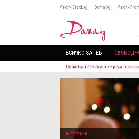
VsichkiOferti.bg
Dama.bg
VsichkiProm
ВСИЧКО ЗА ТЕБ
СВОБОДН
Dama.bg
›
Свободно време
›
Инт
ИНТЕРЕСНО