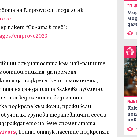
ТЕНД
бота на Emprove от този линк:
Мод
мод
rove
дам
ер пакет “Силата в теб”:
си
/pages/emprove2023
 повиши осъзнатостта към най-ранните
аимоотношенията, да променя
кто и да подкрепя жени и момичета,
стта на фондацията включва публични
ция и осведоменост, безплатна
РЕЦЕ
ска подкрепа към жени, преживели
Как
поп
, обучения, групови терапевтични сесии,
нов
изграждането на вече споменатата
рец
ivors
, които оттук насетне подкрепят