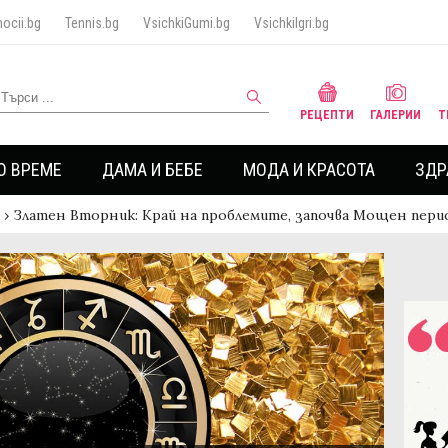
ocii.bg
Tennis.bg
VsichkiGumi.bg
VsichkiIgri.bg
РЕЦЕПТИ
ГАЛЕРИИ
Т
О ВРЕМЕ
ДАМА И БЕБЕ
МОДА И КРАСОТА
ЗДР
›
Златен Вторник: Край на проблемите, започва Мощен пери