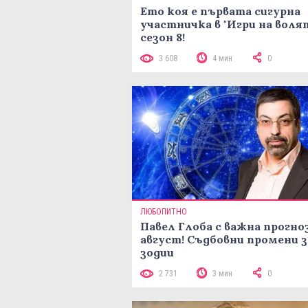
Ето коя е първата сигурна
участничка в "Игри на воля
сезон 8!
3 608
4 мин
0
ЛЮБОПИТНО
Павел Глоба с важна прогноз
август! Съдбовни промени з
зодии
2 731
3 мин
0