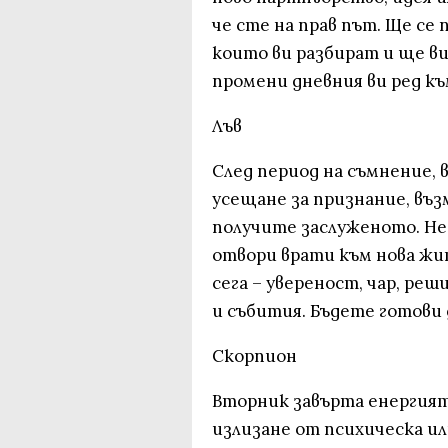
че сте на прав път. Ще се
които ви разбират и ще в
промени дневния ви ред къ
Лъв
След период на съмнение, 
усещане за признание, въз
получите заслуженото. Не
отвори врати към нова жи
сега – увереност, чар, ре
и събития. Бъдете готови
Скорпион
Вторник завърта енергият
излизане от психическа и