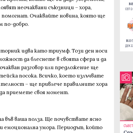
В
 появят неочаквани съюзници – хора,
СЕП 24
и помогнат. Очаквайте новина, която ще
м по-добро.
КО
ДЕК 22
вторник идва като триумф. Този ден носи
можност да блеснете в своята сфера и да
очакван разговор или предложение ще
тейска посока. Всичко, което излъчвате
шителност – ще привлече правилните хора
 да приемете своя момент.
а във ваша полза. Ще почувствате ясно
СЪВЕ
ли емоционална умора. Периодът, който
Сдъ