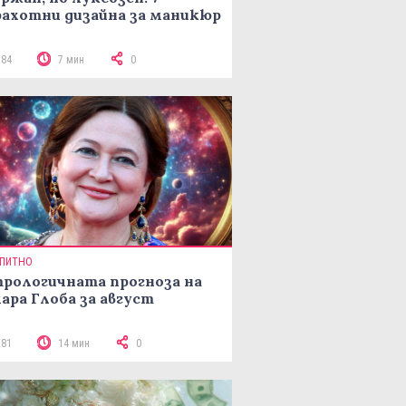
ахотни дизайна за маникюр
184
7 мин
0
ПИТНО
рологичната прогноза на
ара Глоба за август
281
14 мин
0