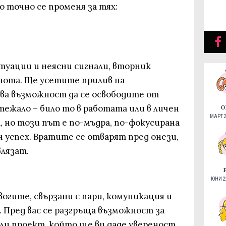
о точно се променя за тях:
туации и неясни сигнали, вторник
нота. Ще усетите прилив на
ва възможност да се освободите от
тежало – било то в работата или в личен
О
МАРТ 2
а, но този път е по-мъдра, по-фокусирана
н успех. Вратите се отварят пред онези,
влязат.
ЮНИ 22
вогите, свързани с пари, комуникация и
. Пред вас се разгръща възможност за
ли проект, който ще ви даде увереност,