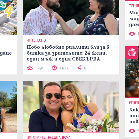
ТЕНД
Мод
мод
дам
си
ИНТЕРЕСНО
Ново любовно риалити влиза в
жданe
битка за зрителите: 24 жени,
един мъж и една СВЕКЪРВА
1 497
3 мин
0
РЕЦЕ
Как
поп
нов
рец
ИСТОРИИТЕ НА ЕДНА ДАМА