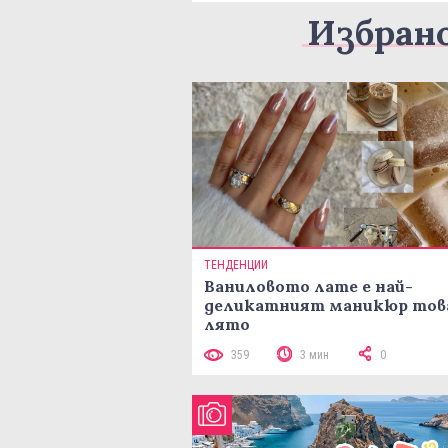
Избран
ТЕНДЕНЦИИ
Ваниловото лате е най-
деликатният маникюр тов
лято
359
3 мин
0