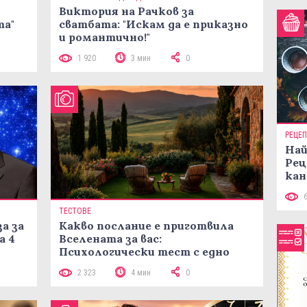
Виктория на Рачков за
та"
сватбата: "Искам да е приказно
и романтично!"
1 920
3 мин
0
РЕЦЕ
Най
Рец
кан
ТЕСТОВЕ
а за
Какво послание е приготвила
а 4
Вселената за вас:
Психологически тест с едно
кликване
2 323
4 мин
0