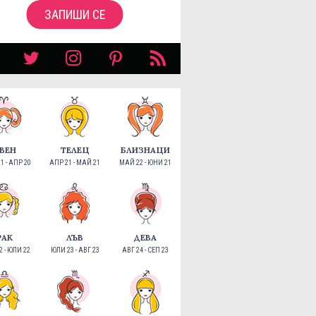
ЗАПИШИ СЕ
ВЕН
ТЕЛЕЦ
БЛИЗНАЦИ
1 - АПР 20
АПР 21 - МАЙ 21
МАЙ 22 - ЮНИ 21
РАК
ЛЪВ
ДЕВА
 - ЮЛИ 22
ЮЛИ 23 - АВГ 23
АВГ 24 - СЕП 23