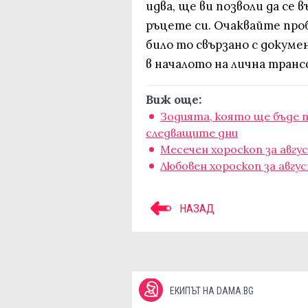
идва, ще ви позволи да се 
ръцете си. Очаквайте проб
било то свързано с докуме
в началото на лична тран
Виж още:
Зодията, която ще бъде п
следващите дни
Месечен хороскоп за авгу
Любовен хороскоп за авгу
НАЗАД
ЕКИПЪТ НА DAMA.BG