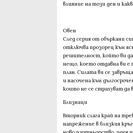
влияние на този ден и какв
Овен
След серия от объркани си
отключва прозорец към яс
решителност, който ви да
нещо, което отдавна ви е 
план. Силата ви се завръщ
и насочена към дългосроче
които не се страхуват да 
Близнаци
Вторник слага край на тре
напрежение в близкия кръг
ново партньорство, идея и