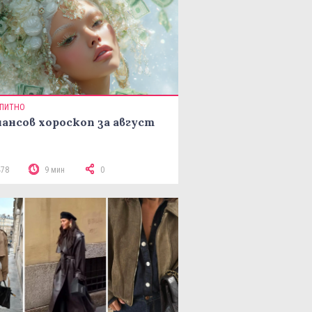
ПИТНО
ансов хороскоп за август
478
9 мин
0