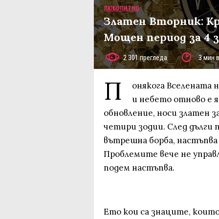
ЛЮБОПИТНО
Златен Вторник: Кр
Мощен период за 4 
2 301 прегледа
3 мин 
П
онякога Вселената н
и небето отново е я
обновление, носи златен з
четири зодии. След дълги п
вътрешна борба, настъпва
Проблемите вече не управ
подем настъпва.
Ето кои са знаците, коит