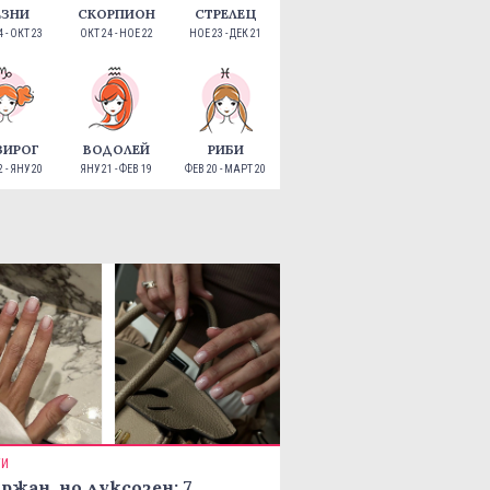
ЕЗНИ
СКОРПИОН
СТРЕЛЕЦ
 - ОКТ 23
ОКТ 24 - НОЕ 22
НОЕ 23 - ДЕК 21
ЗИРОГ
ВОДОЛЕЙ
РИБИ
 - ЯНУ 20
ЯНУ 21 - ФЕВ 19
ФЕВ 20 - МАРТ 20
ТИ
ржан, но луксозен: 7