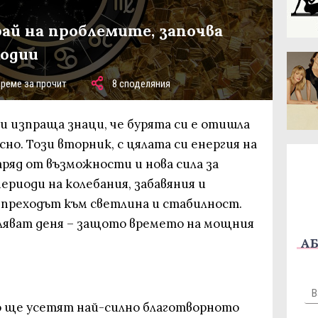
ай на проблемите, започва
зодии
време за прочит
8 споделяния
и изпраща знаци, че бурята си е отишла
сно. Този вторник, с цялата си енергия на
аряд от възможности и нова сила за
ериоди на колебания, забавяния и
 преходът към светлина и стабилност.
ляват деня – защото времето на мощния
АБ
о ще усетят най-силно благотворното