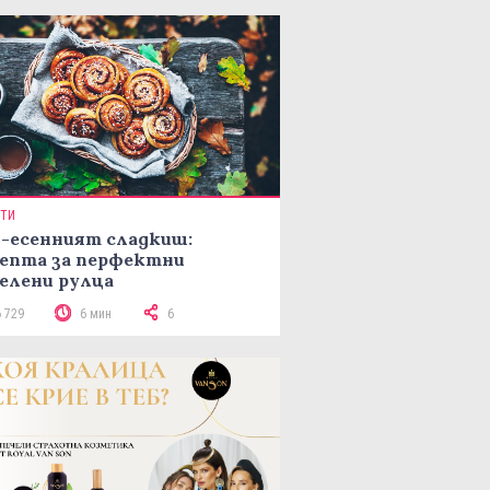
ПТИ
-есенният сладкиш:
епта за перфектни
елени рулца
6 729
6 мин
6