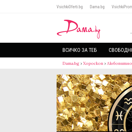
VsichkiOferti.bg
Dama.bg
VsichkiProm
ВСИЧКО ЗА ТЕБ
СВОБОДН
Dama.bg
›
Хороскоп
›
Любопитно