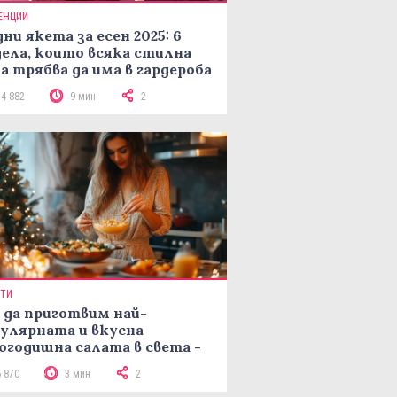
ЕНЦИИ
ни якета за есен 2025: 6
ела, които всяка стилна
а трябва да има в гардероба
14 882
9 мин
2
ПТИ
 да приготвим най-
улярната и вкусна
огодишна салата в света -
епта Мимоза
6 870
3 мин
2