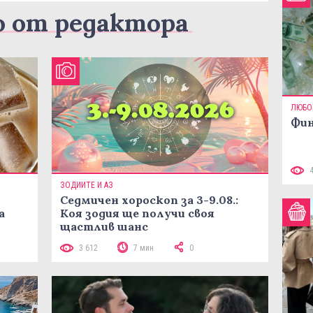
о от редактора
ЛЮБО
Фин
ЗОДИИТЕ И АЗ
Седмичен хороскоп за 3-9.08.:
а
Коя зодия ще получи своя
щастлив шанс
3 612
7 мин
0