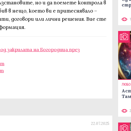
възстановите, но и да поемете контрола в
стр
ив в нещо, което ви е притеснявало –
нти, договори или лични решения. Вие сте
сформация.
од закрилата на Богородица през
ст
ст
ЛЮБО
Аст
Там
22.07.2025