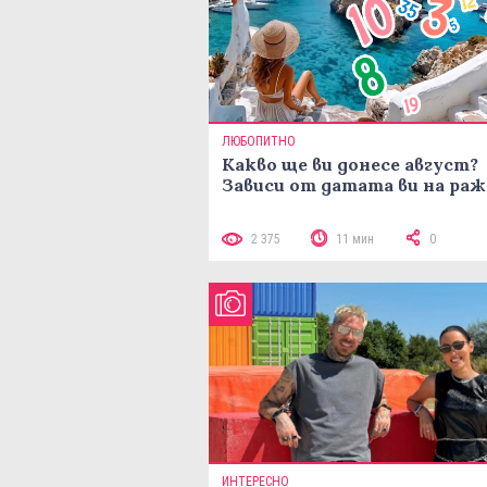
ЛЮБОПИТНО
Какво ще ви донесе август?
Зависи от датата ви на ра
2 375
11 мин
0
ИНТЕРЕСНО