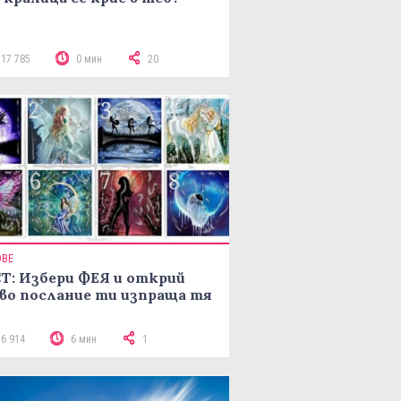
117 785
0 мин
20
ОВЕ
Т: Избери ФЕЯ и открий
во послание ти изпраща тя
16 914
6 мин
1