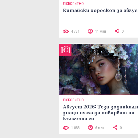
ЛЮБОПИТНО
Китайски хороскоп за авгу
4 731
11 мин
0
ЛЮБОПИТНО
Август 2026: Тези зодиакал
знаци няма да повярват на
късмета си
1 088
6 мин
0