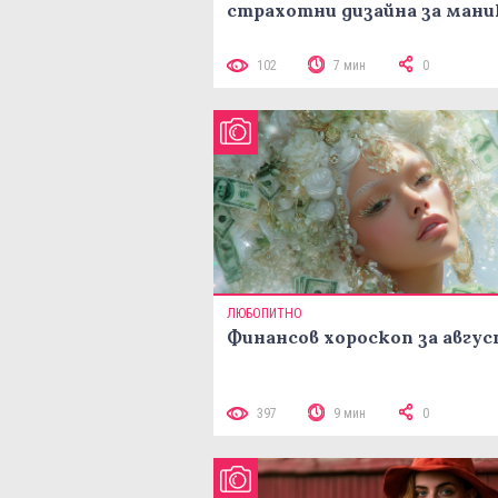
страхотни дизайна за ман
102
7 мин
0
ЛЮБОПИТНО
Финансов хороскоп за авгу
397
9 мин
0