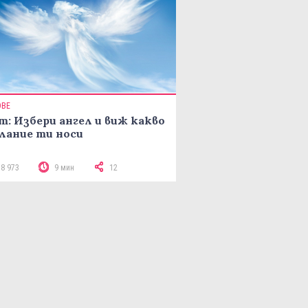
ОВЕ
т: Избери ангел и виж какво
лание ти носи
18 973
9 мин
12