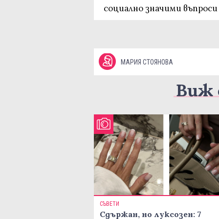
социално значими въпроси 
МАРИЯ СТОЯНОВА
Виж 
СЪВЕТИ
Сдържан, но луксозен: 7