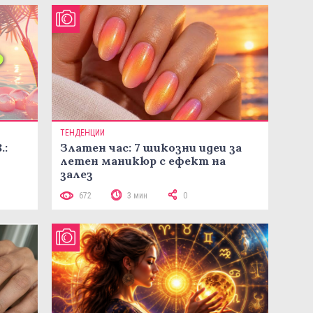
ТЕНДЕНЦИИ
.:
Златен час: 7 шикозни идеи за
летен маникюр с ефект на
залез
672
3 мин
0