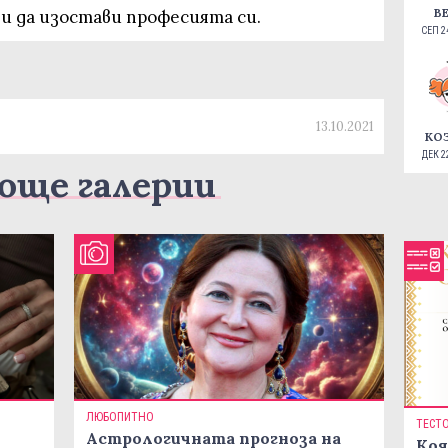
В
и да изостави професията си.
СЕП 24
13.10.2021
КО
ДЕК 22
още галерии
ЛЮБОПИТНО
ТЕСТ
Астрологичната прогноза на
Коя