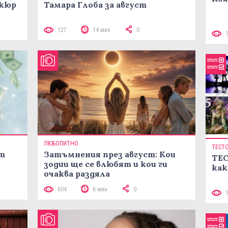
икюр
Тамара Глоба за август
127
14 мин
0
ЛЮБОПИТНО
ТЕСТ
ст
Затъмнения през август: Кои
ТЕС
зодии ще се влюбят и кои ги
как
очаква раздяла
604
6 мин
0