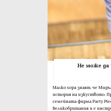
Не може да
Малко хора знаят, че Мид
история на изкуството. Пр
семейната фирма Party Piec
Великобритания и е инстру