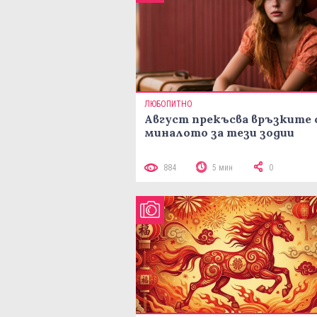
ЛЮБОПИТНО
Август прекъсва връзките 
миналото за тези зодии
884
5 мин
0