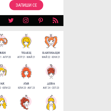
ЗАПИШИ СЕ
ВЕН
ТЕЛЕЦ
БЛИЗНАЦИ
1 - АПР 20
АПР 21 - МАЙ 21
МАЙ 22 - ЮНИ 21
РАК
ЛЪВ
ДЕВА
 - ЮЛИ 22
ЮЛИ 23 - АВГ 23
АВГ 24 - СЕП 23