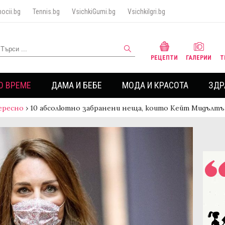
ocii.bg
Tennis.bg
VsichkiGumi.bg
VsichkiIgri.bg
РЕЦЕПТИ
ГАЛЕРИИ
Т
О ВРЕМЕ
ДАМА И БЕБЕ
МОДА И КРАСОТА
ЗДР
ересно
›
10 абсолютно забранени неща, които Кейт Мидълтъ