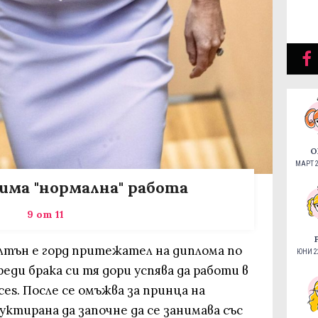
О
МАРТ 2
 има "нормална" работа
9 от 11
ълтън е горд притежател на диплома по
ЮНИ 22
еди брака си тя дори успява да работи в
es. После се омъжва за принца на
ктирана да започне да се занимава със