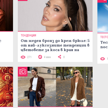
ТЕНДЕНЦИИ
ТЕСТ
с
От меден бронз до крем брюле: 5
Тес
от най-луксозните тенденции в
пос
цветовете за коса в края на
лятото
271
4 мин
0