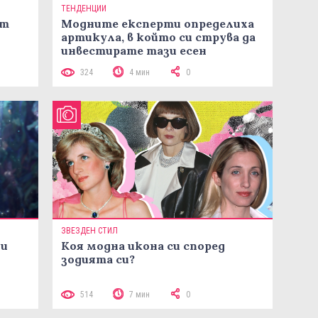
ТЕНДЕНЦИИ
ст
Модните експерти определиха
артикула, в който си струва да
инвестирате тази есен
324
4 мин
0
ЗВЕЗДЕН СТИЛ
ни
Коя модна икона си според
зодията си?
514
7 мин
0