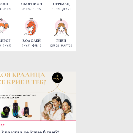
ЕЗНИ
СКОРПИОН
СТРЕЛЕЦ
 - ОКТ 23
ОКТ 24 - НОЕ 22
НОЕ 23 - ДЕК 21
ЗИРОГ
ВОДОЛЕЙ
РИБИ
 - ЯНУ 20
ЯНУ 21 - ФЕВ 19
ФЕВ 20 - МАРТ 20
ОВЕ
 кралица се крие в теб?