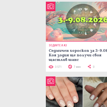
ЗОДИИТЕ И АЗ
Седмичен хороскоп за 3-9.08
Коя зодия ще получи своя
щастлив шанс
3 571
7 мин
0