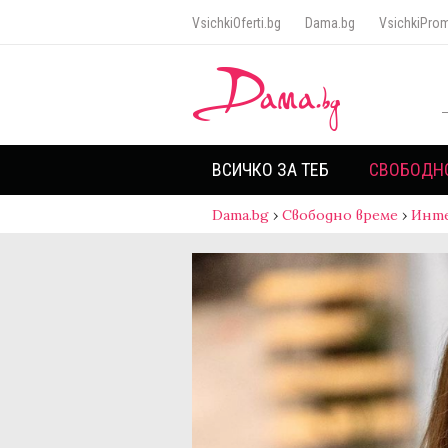
VsichkiOferti.bg
Dama.bg
VsichkiProm
ВСИЧКО ЗА ТЕБ
СВОБОДН
Dama.bg
›
Свободно време
›
Инт