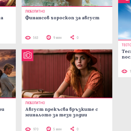
ЛЮБОПИТНО
на
Финансов хороскоп за август
563
9 мин
0
ТЕСТ
Тес
пос
ЛЮБОПИТНО
ои
Август прекъсва връзките с
миналото за тези зодии
970
5 мин
0