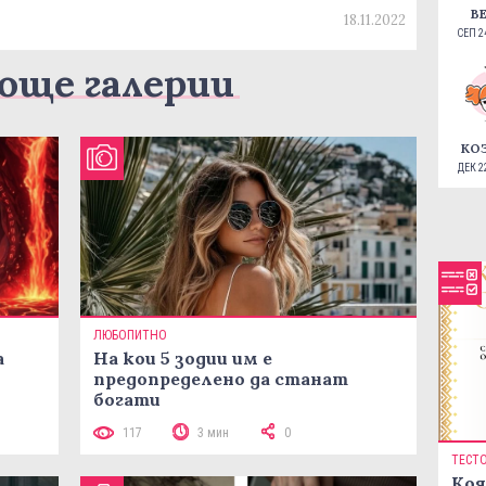
В
18.11.2022
СЕП 24
още галерии
КО
ДЕК 22
ЛЮБОПИТНО
а
На кои 5 зодии им е
предопределено да станат
богати
117
3 мин
0
ТЕСТ
Коя