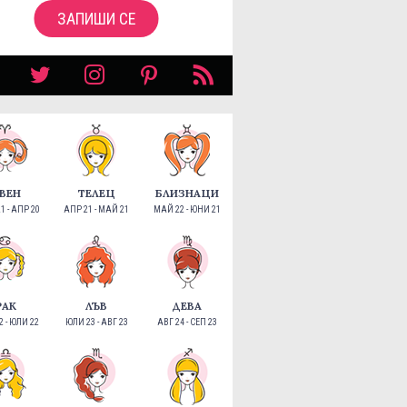
ЗАПИШИ СЕ
ВЕН
ТЕЛЕЦ
БЛИЗНАЦИ
1 - АПР 20
АПР 21 - МАЙ 21
МАЙ 22 - ЮНИ 21
РАК
ЛЪВ
ДЕВА
 - ЮЛИ 22
ЮЛИ 23 - АВГ 23
АВГ 24 - СЕП 23