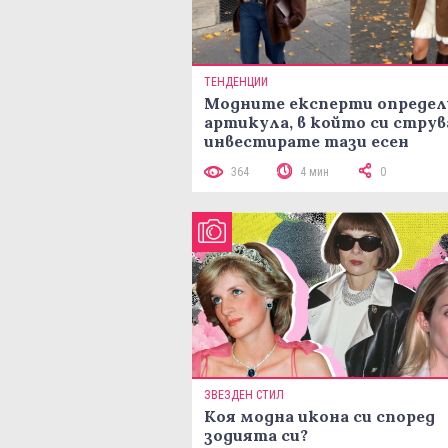
ТЕНДЕНЦИИ
Модните експерти определ
артикула, в който си струв
инвестирате тази есен
364
4 мин
0
ЗВЕЗДЕН СТИЛ
Коя модна икона си според
зодията си?