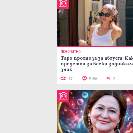
ЛЮБОПИТНО
Таро прогноза за август: Ка
предстои за всеки зодиакал
знак
121
8 мин
0