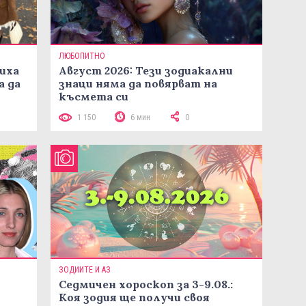
ЛЮБОПИТНО
иха
Август 2026: Тези зодиакални
а да
знаци няма да повярват на
късмета си
1 150
6 мин
0
ЗОДИИТЕ И АЗ
Седмичен хороскоп за 3-9.08.:
Коя зодия ще получи своя