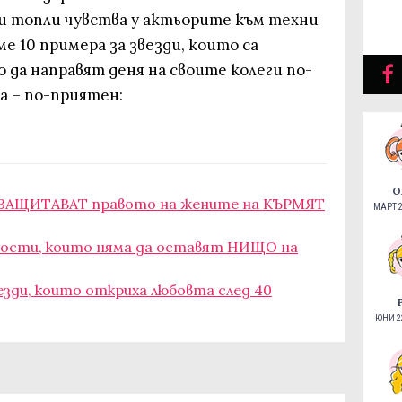
и топли чувства у актьорите към техни
ме 10 примера за звезди, които са
 да направят деня на своите колеги по-
та – по-приятен:
О
о ЗАЩИТАВАТ правото на жените на КЪРМЯТ
МАРТ 2
тости, които няма да оставят НИЩО на
езди, които откриха любовта след 40
ЮНИ 22