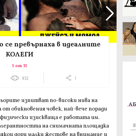
о се превърнаха в идеалните
КОЛЕГИ
1 от 11
852
1
тьорите изпитват по-високи нива на
АБ
 от обикновения човек, най-вече поради
 физически изискваща е работата им.
олерантността на снимачната площадка
някои дори малки жестове на внимание и