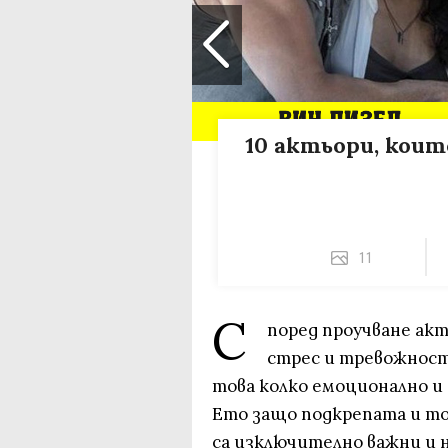
10 актьори, коит
11
С
поред проучване ак
стрес и тревожност
това колко емоционално и
Ето защо подкрепата и т
са изключително важни и 