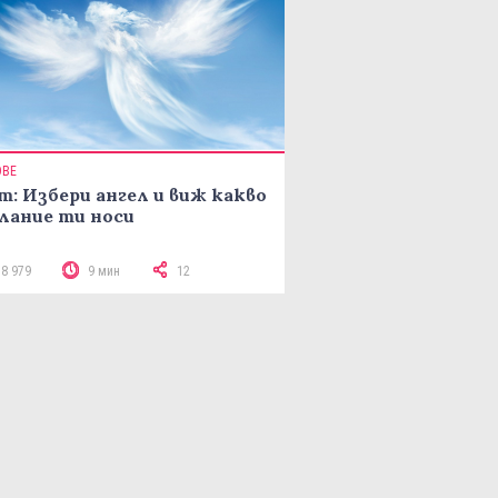
ОВЕ
т: Избери ангел и виж какво
лание ти носи
18 979
9 мин
12