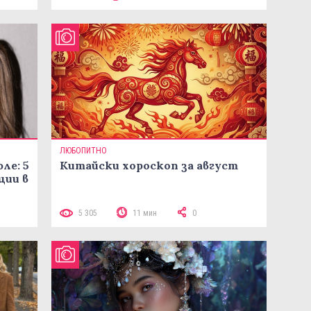
ЛЮБОПИТНО
ле: 5
Китайски хороскоп за август
ции в
5 305
11 мин
0