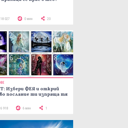
118 027
0 мин
20
ОВЕ
Т: Избери ФЕЯ и открий
во послание ти изпраща тя
16 918
6 мин
1