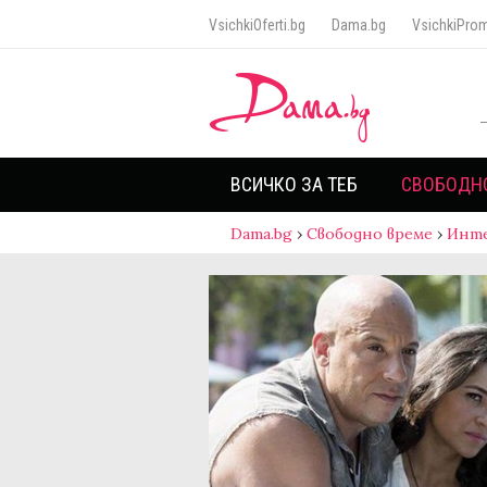
VsichkiOferti.bg
Dama.bg
VsichkiProm
ВСИЧКО ЗА ТЕБ
СВОБОДН
Dama.bg
›
Свободно време
›
Инт