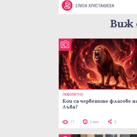
ЕЛИЗА ХРИСТАКИЕВА
Виж 
ЛЮБОПИТНО
Кои са червените флагове н
Лъва?
71
3 мин
0