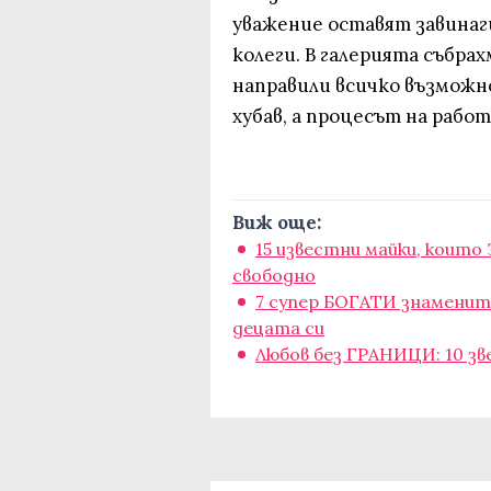
уважение оставят завинаг
колеги. В галерията събрах
направили всичко възможно
хубав, а процесът на рабо
Виж още:
15 известни майки, коит
свободно
7 супер БОГАТИ знамени
децата си
Любов без ГРАНИЦИ: 10 зв