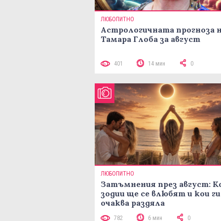
ЛЮБОПИТНО
Астрологичната прогноза 
Тамара Глоба за август
401
14 мин
0
ЛЮБОПИТНО
Затъмнения през август: К
зодии ще се влюбят и кои ги
очаква раздяла
782
6 мин
0