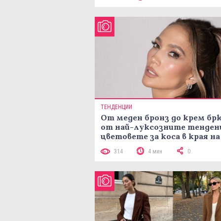
ТЕНДЕНЦИИ
От меден бронз до крем брю
от най-луксозните тенден
цветовете за коса в края на
лятото
314
4 мин
0