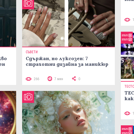
СЪВЕТИ
кво
Сдържан, но луксозен: 7
ен
страхотни дизайна за маникюр
266
7 мин
0
ТЕСТ
ТЕС
как