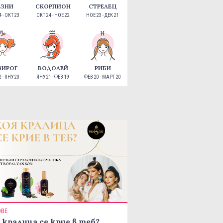
ЕЗНИ
СКОРПИОН
СТРЕЛЕЦ
 - ОКТ 23
ОКТ 24 - НОЕ 22
НОЕ 23 - ДЕК 21
ЗИРОГ
ВОДОЛЕЙ
РИБИ
 - ЯНУ 20
ЯНУ 21 - ФЕВ 19
ФЕВ 20 - МАРТ 20
ОВЕ
 кралица се крие в теб?