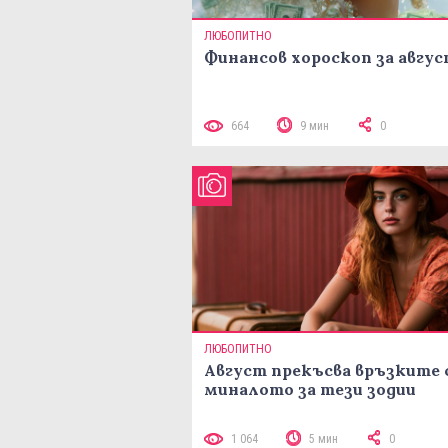
ЛЮБОПИТНО
Финансов хороскоп за авгу
664
9 мин
0
ЛЮБОПИТНО
Август прекъсва връзките 
миналото за тези зодии
1 064
5 мин
0