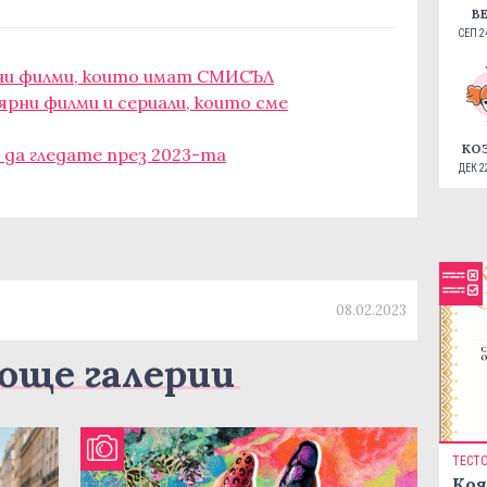
В
СЕП 24
ни филми, които имат СМИСЪЛ
ярни филми и сериали, които сме
КО
 да гледате през 2023-та
ДЕК 22
08.02.2023
още галерии
ТЕСТ
Коя