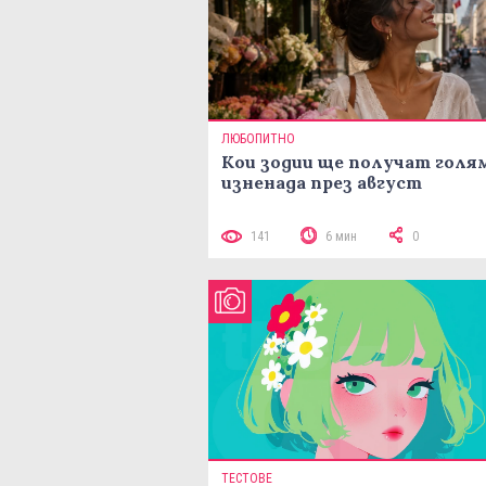
ЛЮБОПИТНО
Кои зодии ще получат голя
изненада през август
141
6 мин
0
ТЕСТОВЕ