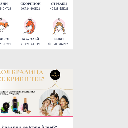
ЕЗНИ
СКОРПИОН
СТРЕЛЕЦ
 - ОКТ 23
ОКТ 24 - НОЕ 22
НОЕ 23 - ДЕК 21
ЗИРОГ
ВОДОЛЕЙ
РИБИ
 - ЯНУ 20
ЯНУ 21 - ФЕВ 19
ФЕВ 20 - МАРТ 20
ОВЕ
 кралица се крие в теб?