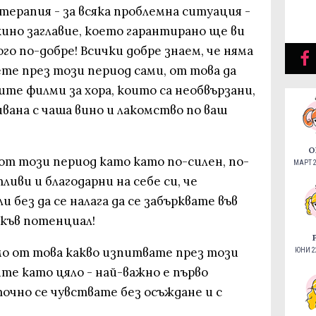
 терапия - за всяка проблемна ситуация -
ино заглавие, което гарантирано ще ви
го по-добре! Всички добре знаем, че няма
те през този период сами, от това да
ите филми за хора, които са необвързани,
ивана с чаша вино и лакомство по ваш
О
от този период като като по-силен, по-
МАРТ 2
иви и благодарни на себе си, че
 без да се налага да се забърквате във
акъв потенциал!
мо от това какво изпитвате през този
ЮНИ 22
те като цяло - най-важно е първо
очно се чувствате без осъждане и с