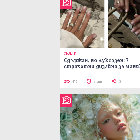
СЪВЕТИ
Сдържан, но луксозен: 7
страхотни дизайна за ман
413
7 мин
0