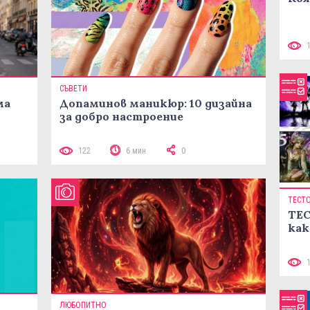
СЪВЕТИ
ма
Допаминов маникюр: 10 дизайна
за добро настроение
122
6 мин
0
ТЕСТ
ТЕС
как
ЛЮБОПИТНО