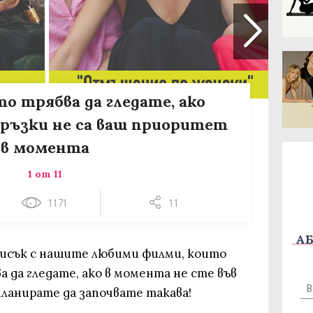
то трябва да гледате, ако
ръзки не са ваш приоритет
в момента
1 от 11
1171
11
АБ
писък с нашите любими филми, които
 да гледате, ако в момента не сте във
планирате да започвате такава!