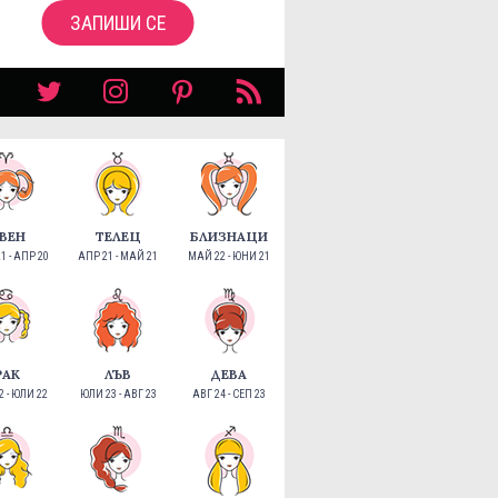
ЗАПИШИ СЕ
ВЕН
ТЕЛЕЦ
БЛИЗНАЦИ
1 - АПР 20
АПР 21 - МАЙ 21
МАЙ 22 - ЮНИ 21
РАК
ЛЪВ
ДЕВА
 - ЮЛИ 22
ЮЛИ 23 - АВГ 23
АВГ 24 - СЕП 23