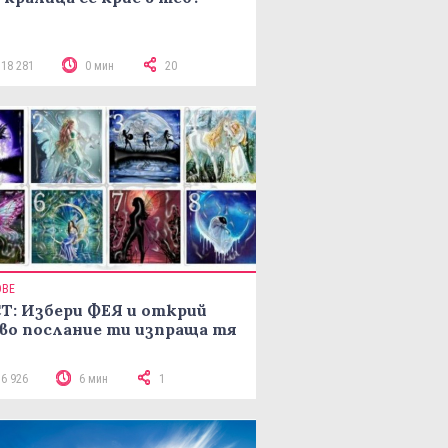
118 281
0 мин
20
ОВЕ
Т: Избери ФЕЯ и открий
во послание ти изпраща тя
16 926
6 мин
1