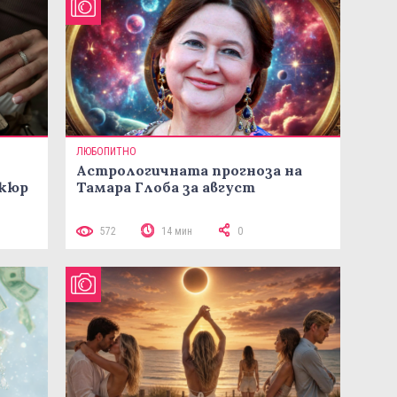
ЛЮБОПИТНО
Астрологичната прогноза на
икюр
Тамара Глоба за август
572
14 мин
0