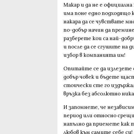
Макар и да не е официална
има поне едно подходящо к
накара да се чувствате мно
по-добър начин да премине
разберете кои са най-добр
и после да се сгушите на д
избор в компанията им!
Опитайте се да излезете 
добър човек и бъдете щастл
стоически сте го издържали
връзка без абсолютно ник
И запомнете, че независи
период или относно срещи
напълно да приемете как т
любов към самите себе си!