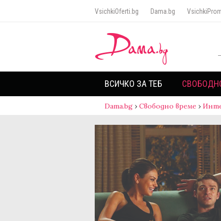
VsichkiOferti.bg
Dama.bg
VsichkiProm
ВСИЧКО ЗА ТЕБ
СВОБОДН
Dama.bg
›
Свободно време
›
Инт