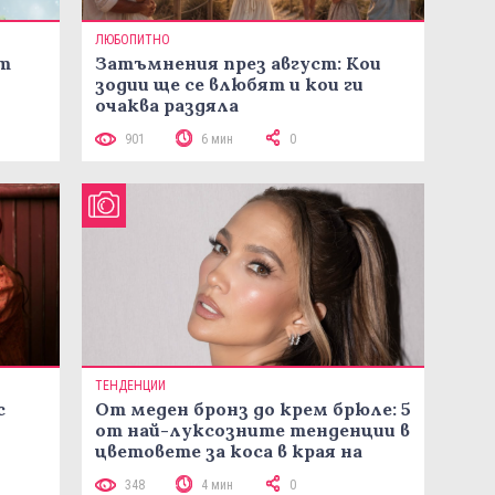
ЛЮБОПИТНО
ст
Затъмнения през август: Кои
зодии ще се влюбят и кои ги
очаква раздяла
901
6 мин
0
ТЕНДЕНЦИИ
с
От меден бронз до крем брюле: 5
от най-луксозните тенденции в
цветовете за коса в края на
лятото
348
4 мин
0