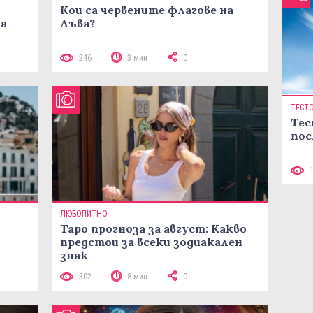
Кои са червените флагове на
ма
Лъва?
246
3 мин
0
ТЕСТ
Тес
пос
ЛЮБОПИТНО
Таро прогноза за август: Какво
предстои за всеки зодиакален
знак
302
8 мин
0