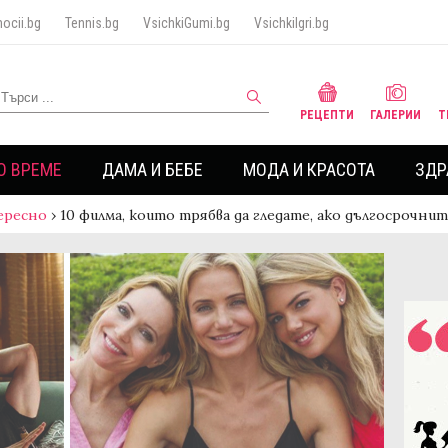
ocii.bg
Tennis.bg
VsichkiGumi.bg
VsichkiIgri.bg
РЕЦЕПТИ
ГАЛЕРИИ
Т
О ВРЕМЕ
ДАМА И БЕБЕ
МОДА И КРАСОТА
ЗДР
ересно
›
10 филмa, които трябва да гледате, ако дългосрочни