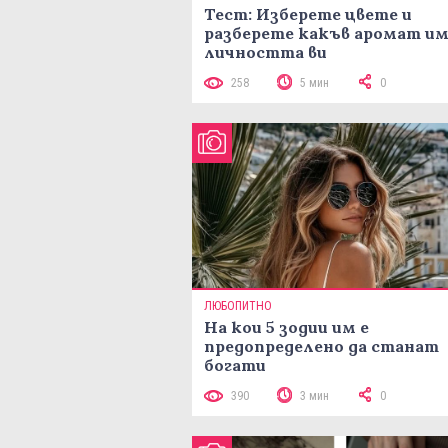
Тест: Изберете цвете и
разберете какъв аромат и
личността ви
258
5 мин
0
ЛЮБОПИТНО
На кои 5 зодии им е
предопределено да станат
богати
390
3 мин
0