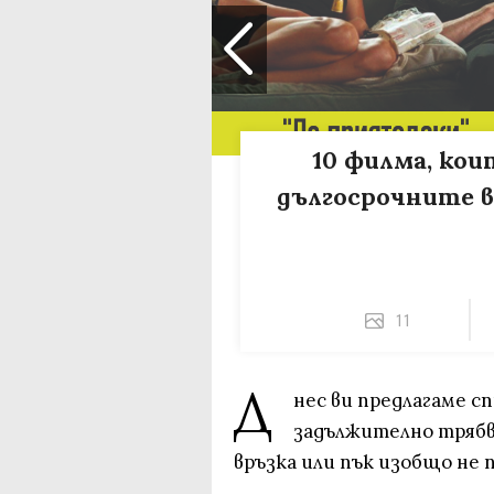
10 филмa, кои
дългосрочните в
11
Д
нес ви предлагаме с
задължително трябва
връзка или пък изобщо не 