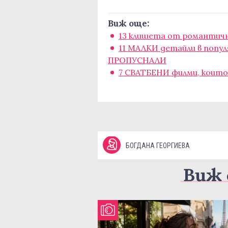
Виж още:
13 клишета от романтич
11 МАЛКИ детайли в попул
ПРОПУСНАЛИ
7 СВАТБЕНИ филми, които
БОГДАНА ГЕОРГИЕВА
Виж 