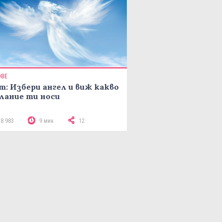
ОВЕ
т: Избери ангел и виж какво
лание ти носи
18 983
9 мин
12