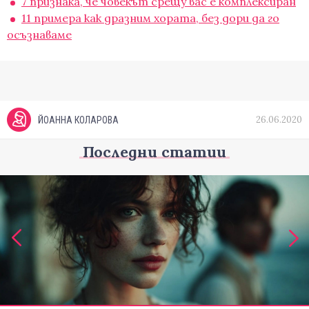
7 признака, че човекът срещу вас е комплексиран
11 примера как дразним хората, без дори да го
осъзнаваме
26.06.2020
ЙОАННА КОЛАРОВА
Последни статии