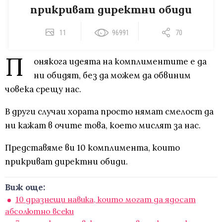
прикриват директни обиди
11
96991
70
П
онякога идеята на комплиментите е да
ни обидят, без да можем да обвиним
човека срещу нас.
В други случаи хората просто нямат смелост да
ни кажат в очите това, което мислят за нас.
Представяме ви 10 комплимента, които
прикриват директни обиди.
Виж още:
10 дразнещи навика, които могат да ядосат
абсолютно всеки