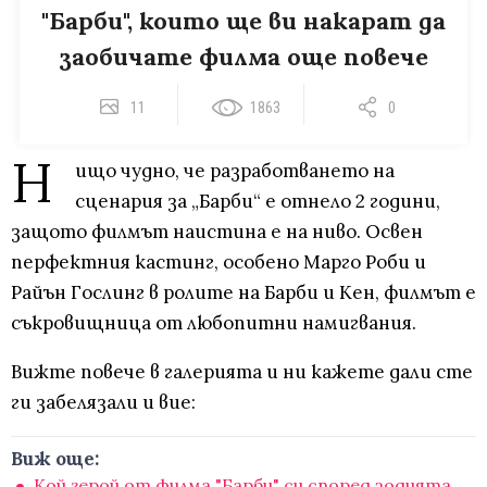
"Барби", които ще ви накарат да
заобичате филма още повече
11
1863
0
Н
ищо чудно, че разработването на
сценария за „Барби“ е отнело 2 години,
защото филмът наистина е на ниво. Освен
перфектния кастинг, особено Марго Роби и
Райън Гослинг в ролите на Барби и Кен, филмът е
съкровищница от любопитни намигвания.
Вижте повече в галерията и ни кажете дали сте
ги забелязали и вие:
Виж още:
Кой герой от филма "Барби" си според зодията