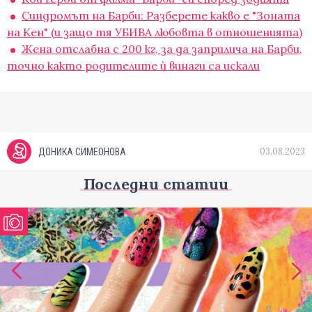
Синдромът на Барби: Разберете какво е "Зоната
на Кен" (и защо тя УБИВА любовта в отношенията)
Жена отслабна с 200 кг, за да заприлича на Барби,
точно както родителите ѝ винаги са искали
03.08.2023
ДОНИКА СИМЕОНОВА
Последни статии