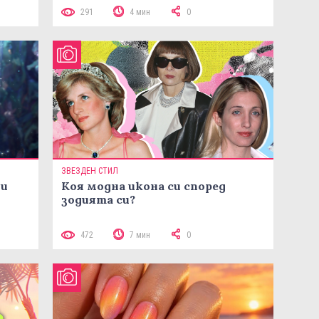
291
4 мин
0
ЗВЕЗДЕН СТИЛ
ни
Коя модна икона си според
зодията си?
472
7 мин
0