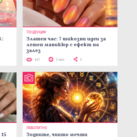
ТЕНДЕНЦИИ
.:
Златен час: 7 шикозни идеи за
летен маникюр с ефект на
залез
641
3 мин
0
ЛЮБОПИТНО
 15
Зодиите, чиито мечти