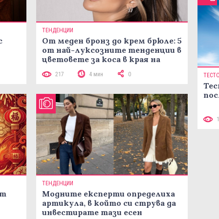
ТЕНДЕНЦИИ
с
От меден бронз до крем брюле: 5
от най-луксозните тенденции в
цветовете за коса в края на
лятото
217
4 мин
0
ТЕСТ
Тес
пос
ТЕНДЕНЦИИ
ст
Модните експерти определиха
артикула, в който си струва да
инвестирате тази есен