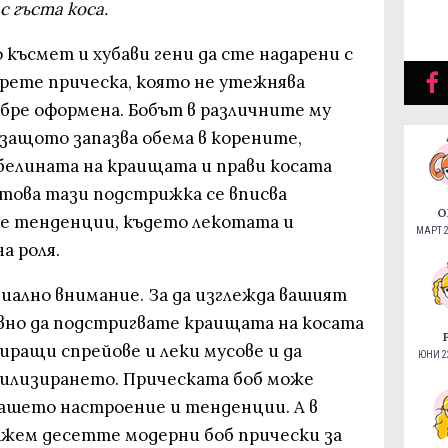
с гъста коса.
късмет и хубави гени да сте надарени с
берете прическа, която не утежнява
добре оформена. Бобът в различните му
 защото запазва обема в корените,
ебелината на краищата и прави косата
 това тази подстрижка се вписва
О
е тенденции, където лекотата и
МАРТ 2
а роля.
иално внимание. За да изглежда вашият
овно да подстригвате краищата на косата
иращи спрейове и леки мусове и да
ЮНИ 22
илизирането. Прическата боб може
вашето настроение и тенденции. А в
ажем десетте модерни боб прически за