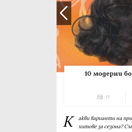
10 модерни бо
11
К
акви варианти на пр
хитове за сезона? С