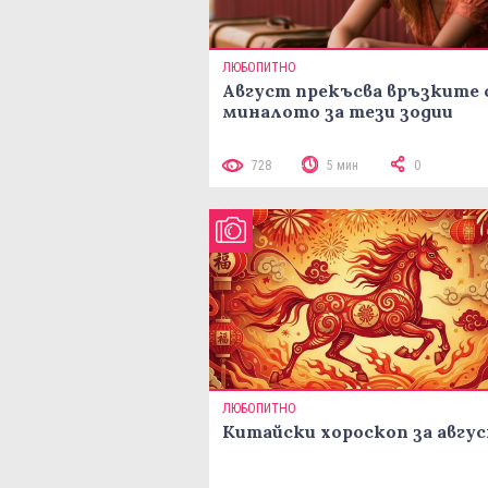
ЛЮБОПИТНО
Август прекъсва връзките 
миналото за тези зодии
728
5 мин
0
ЛЮБОПИТНО
Китайски хороскоп за авгу