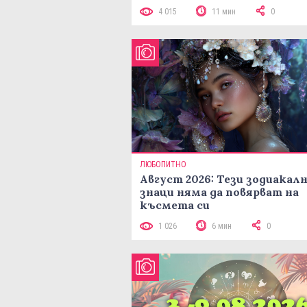
4 015
11 мин
0
ЛЮБОПИТНО
Август 2026: Тези зодиакал
знаци няма да повярват на
късмета си
1 026
6 мин
0