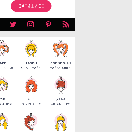
ЗАПИШИ СЕ
ВЕН
ТЕЛЕЦ
БЛИЗНАЦИ
1 - АПР 20
АПР 21 - МАЙ 21
МАЙ 22 - ЮНИ 21
РАК
ЛЪВ
ДЕВА
 - ЮЛИ 22
ЮЛИ 23 - АВГ 23
АВГ 24 - СЕП 23