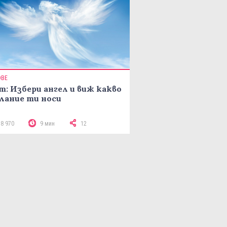
ОВЕ
т: Избери ангел и виж какво
лание ти носи
18 970
9 мин
12