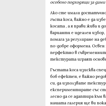
особено подходящи за дами 
Ако сте имали достатъчно 
гъста коса, важно е да из
косата , а я прави жива и 
варианти е идеален избор,
помага за регулиране на д
по-добре оформена. Освен
перфектно в съвременнит
текстурата играят основн
Гъстата коса изисква спец
боб ефектен, е важно ред
си, да използвате текстур
експериментирате със ст
лесно да се адаптира към 
нашата галерия ще ви пок