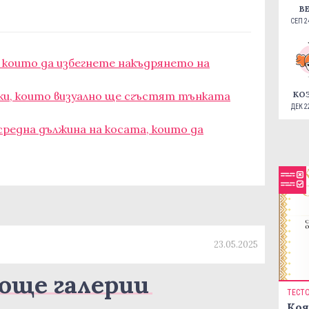
В
СЕП 24
с които да избегнете накъдрянето на
КО
ски, които визуално ще сгъстят тънката
ДЕК 22
средна дължина на косата, които да
23.05.2025
още галерии
ТЕСТ
Коя