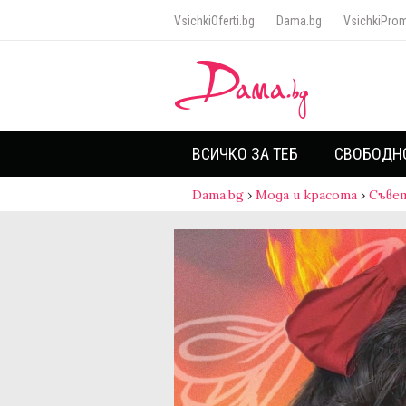
VsichkiOferti.bg
Dama.bg
VsichkiProm
ВСИЧКО ЗА ТЕБ
СВОБОДН
Dama.bg
›
Мода и красота
›
Съве