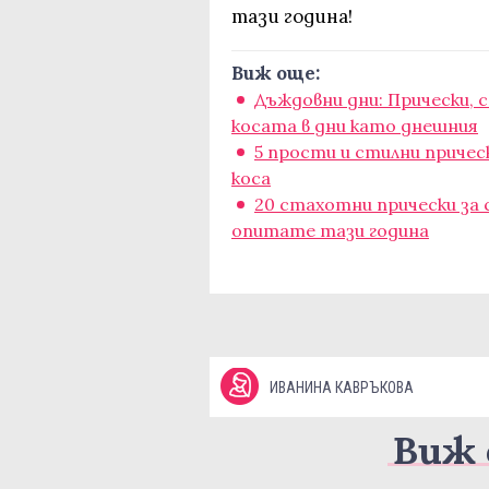
тази година!
Виж още:
Дъждовни дни: Прически, 
косата в дни като днешния
5 прости и стилни приче
коса
20 стахотни прически за 
опитате тази година
ИВАНИНА КАВРЪКОВА
Виж 