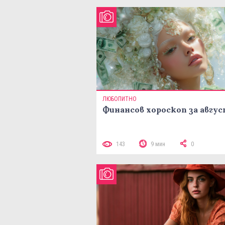
ЛЮБОПИТНО
Финансов хороскоп за авгу
143
9 мин
0