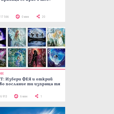
117 566
0 мин
20
ОВЕ
Т: Избери ФЕЯ и открий
во послание ти изпраща тя
16 913
6 мин
1