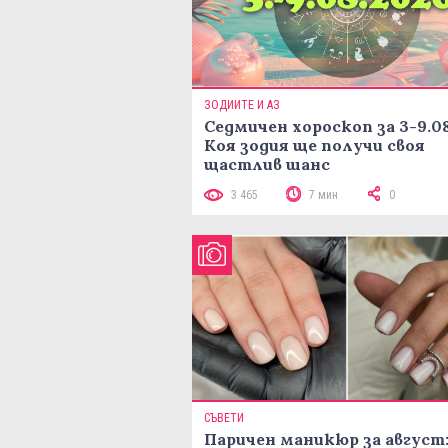
ЗОДИИТЕ И АЗ
Седмичен хороскоп за 3-9.08
Коя зодия ще получи своя
щастлив шанс
3 465
7 мин
0
СЪВЕТИ
Паричен маникюр за август: