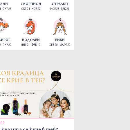
ЕЗНИ
СКОРПИОН
СТРЕЛЕЦ
 - ОКТ 23
ОКТ 24 - НОЕ 22
НОЕ 23 - ДЕК 21
ЗИРОГ
ВОДОЛЕЙ
РИБИ
 - ЯНУ 20
ЯНУ 21 - ФЕВ 19
ФЕВ 20 - МАРТ 20
ОВЕ
 кралица се крие в теб?