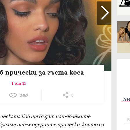
б прически за гъста коса
1 от 11
3462
0
АБ
ическата боб ще бъдат най-големите
ъбрахме най-модерните прически, които са