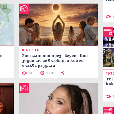
ЛЮБОПИТНО
ст
Затъмнения през август: Кои
зодии ще се влюбят и кои ги
очаква раздяла
149
6 мин
0
ТЕСТ
ТЕС
как