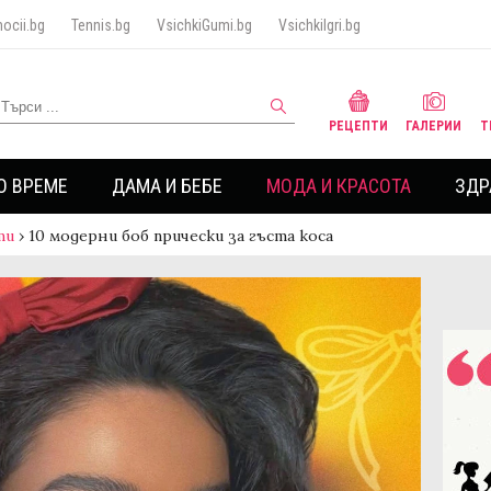
ocii.bg
Tennis.bg
VsichkiGumi.bg
VsichkiIgri.bg
РЕЦЕПТИ
ГАЛЕРИИ
Т
О ВРЕМЕ
ДАМА И БЕБЕ
МОДА И КРАСОТА
ЗДР
ти
›
10 модерни боб прически за гъста коса