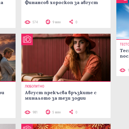
на
Финансов хороскоп за август
574
9 мин
0
ТЕСТ
Тес
пос
ЛЮБОПИТНО
ои
Август прекъсва връзките с
миналото за тези зодии
981
5 мин
0