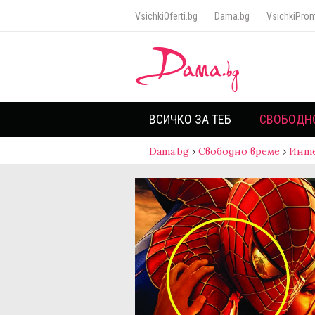
VsichkiOferti.bg
Dama.bg
VsichkiProm
ВСИЧКО ЗА ТЕБ
СВОБОДН
Dama.bg
›
Свободно време
›
Инт