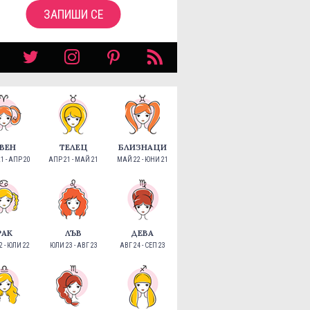
ЗАПИШИ СЕ
ВЕН
ТЕЛЕЦ
БЛИЗНАЦИ
1 - АПР 20
АПР 21 - МАЙ 21
МАЙ 22 - ЮНИ 21
РАК
ЛЪВ
ДЕВА
 - ЮЛИ 22
ЮЛИ 23 - АВГ 23
АВГ 24 - СЕП 23