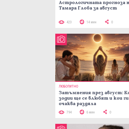
Астрологичната прогноза 
Тамара Глоба за август
423
14 мин
0
ЛЮБОПИТНО
Затъмнения през август: К
зодии ще се влюбят и кои ги
очаква раздяла
794
6 мин
0