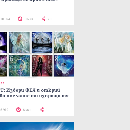
118 054
0 мин
20
ОВЕ
Т: Избери ФЕЯ и открий
во послание ти изпраща тя
16 919
6 мин
1