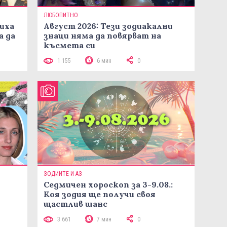
ЛЮБОПИТНО
иха
Август 2026: Тези зодиакални
а да
знаци няма да повярват на
късмета си
1 155
6 мин
0
ЗОДИИТЕ И АЗ
Седмичен хороскоп за 3-9.08.:
Коя зодия ще получи своя
щастлив шанс
3 661
7 мин
0