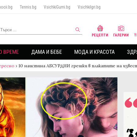
ocii.bg
Tennis.bg
VsichkiGumi.bg
VsichkiIgri.bg
РЕЦЕПТИ
ГАЛЕРИИ
Т
О ВРЕМЕ
ДАМА И БЕБЕ
МОДА И КРАСОТА
ЗДР
ересно
›
10 наистина АБСУРДНИ грешки в плакатите на изв