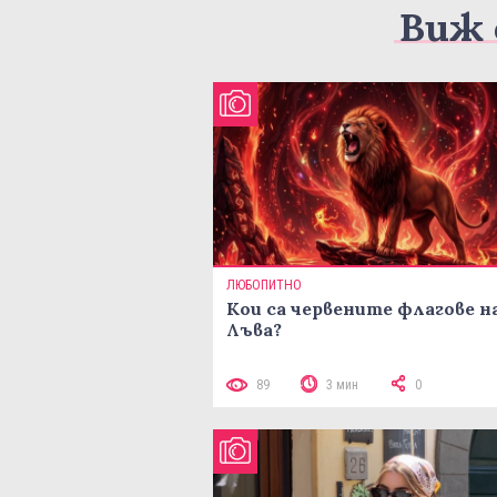
Виж 
ЛЮБОПИТНО
Кои са червените флагове н
Лъва?
89
3 мин
0