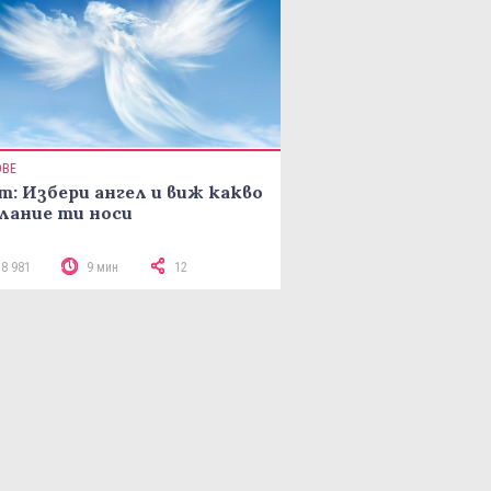
ОВЕ
т: Избери ангел и виж какво
лание ти носи
18 981
9 мин
12