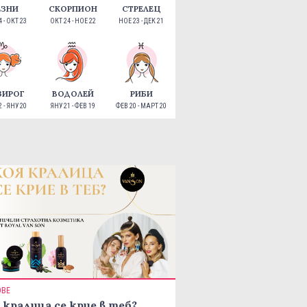
ЕЗНИ
СКОРПИОН
СТРЕЛЕЦ
 - ОКТ 23
ОКТ 24 - НОЕ 22
НОЕ 23 - ДЕК 21
ЗИРОГ
ВОДОЛЕЙ
РИБИ
 - ЯНУ 20
ЯНУ 21 - ФЕВ 19
ФЕВ 20 - МАРТ 20
ОВЕ
 кралица се крие в теб?