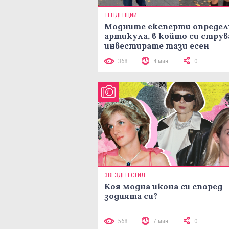
ТЕНДЕНЦИИ
Модните експерти определ
артикула, в който си струв
инвестирате тази есен
368
4 мин
0
ЗВЕЗДЕН СТИЛ
Коя модна икона си според
зодията си?
568
7 мин
0