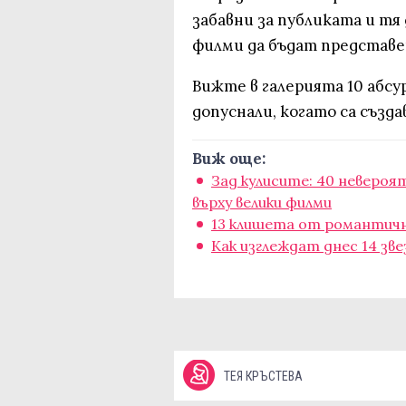
забавни за публиката и тя
филми да бъдат представе
Вижте в галерията 10 абсу
допуснали, когато са създ
Виж още:
Зад кулисите: 40 невероя
върху велики филми
13 клишета от романтич
Как изглеждат днес 14 зв
ТЕЯ КРЪСТЕВА