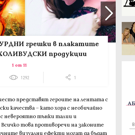
СУРДНИ грешки в плакатите
 ХОЛИВУДСКИ продукции
1 от 11
1292
1
често представят героите на лентата с
АБ
ки качества – като хора с необичайно
 с невероятно тънки талии и
 Всичко това противоречи на законите
ичните визуални ефекти могат да бъдат