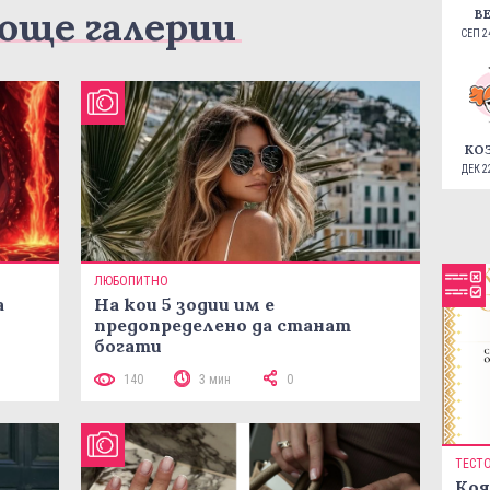
още галерии
В
СЕП 24
КО
ДЕК 22
ЛЮБОПИТНО
а
На кои 5 зодии им е
предопределено да станат
богати
140
3 мин
0
ТЕСТ
Коя