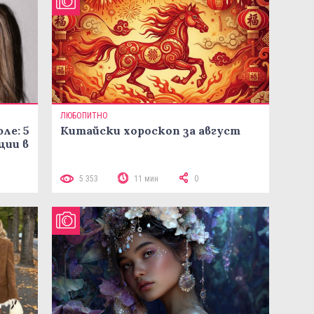
ЛЮБОПИТНО
ле: 5
Китайски хороскоп за август
ции в
5 353
11 мин
0