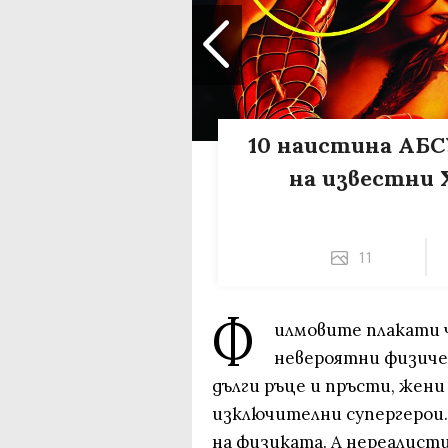
10 наистина АБ
на известни
11
Ф
илмовите плакати 
невероятни физичес
дълги ръце и пръсти, жени
изключителни супергерои.
на физиката. А нереалист