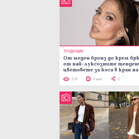
ТЕНДЕНЦИИ
От меден бронз до крем брю
от най-луксозните тенден
цветовете за коса в края на
лятото
318
4 мин
0