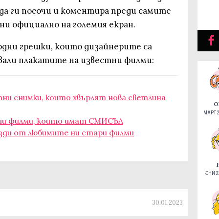
 да ги посочи и коментира преди самите
ни официално на големия екран.
рдни грешки, които дизайнерите са
авали плакатите на известни филми:
тни снимки, които хвърлят нова светлина
О
МАРТ 2
ни филми, които имат СМИСЪЛ
езди от любимите ни стари филми
ЮНИ 22
30.01.2023