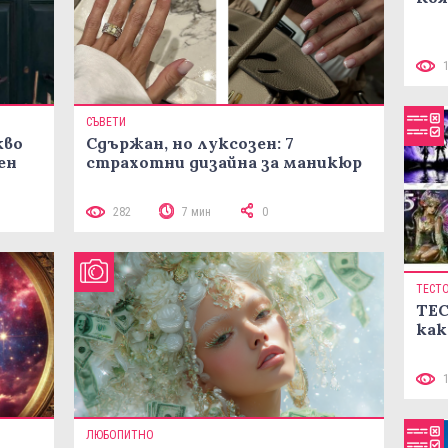
СЪВЕТИ
кво
Сдържан, но луксозен: 7
ен
страхотни дизайна за маникюр
282
7 мин
0
ТЕСТ
ТЕС
как
ЛЮБОПИТНО