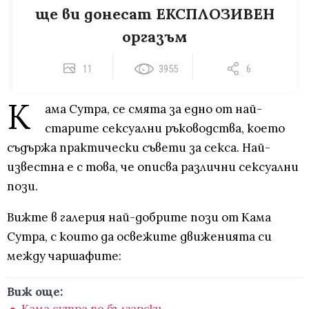
ще ви донесат ЕКСПЛОЗИВЕН
оргазъм
11
3955
6
К
ама Сутра, се смята за едно от най-
старите сексуални ръководства, което
съдържа практически съвети за секса. Най-
известна е с това, че описва различни сексуални
пози.
Вижте в галерия най-добрите пози от Кама
Сутра, с които да освежите движенията си
между чаршафите:
Виж още:
Кама сутра по български