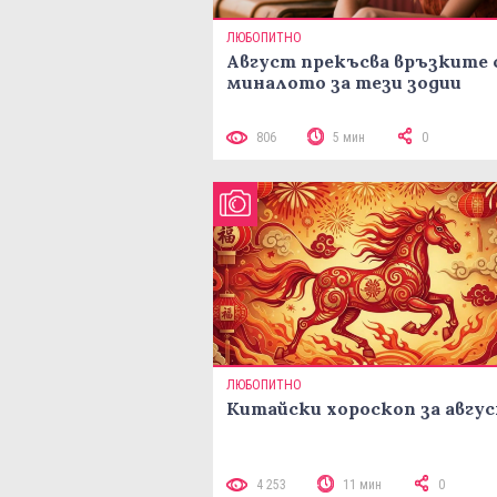
ЛЮБОПИТНО
Август прекъсва връзките 
миналото за тези зодии
806
5 мин
0
ЛЮБОПИТНО
Китайски хороскоп за авгу
4 253
11 мин
0