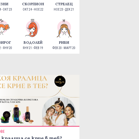
ЕЗНИ
СКОРПИОН
СТРЕЛЕЦ
 - ОКТ 23
ОКТ 24 - НОЕ 22
НОЕ 23 - ДЕК 21
ЗИРОГ
ВОДОЛЕЙ
РИБИ
 - ЯНУ 20
ЯНУ 21 - ФЕВ 19
ФЕВ 20 - МАРТ 20
ОВЕ
 кралица се крие в теб?