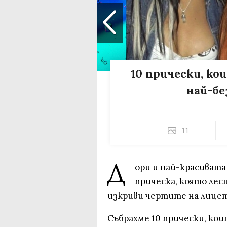
10 прически, ко
най-бе
11
Д
ори и най-красивата
прическа, която лесн
изкриви чертите на лицет
Събрахме 10 прически, кои