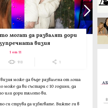
ито могат да развалят дори
зупречната визия
1 от 11
910
1
 визия може да бъде развалена от лоша
АБ
о може да ви състари с 10 години, да
о или дори тялото ви.
то си струва да избягвате. Вижте ги в