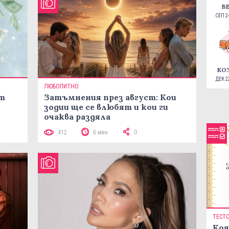
В
СЕП 24
КО
ДЕК 22
ЛЮБОПИТНО
ст
Затъмнения през август: Кои
зодии ще се влюбят и кои ги
очаква раздяла
412
6 мин
0
ТЕСТ
Коя