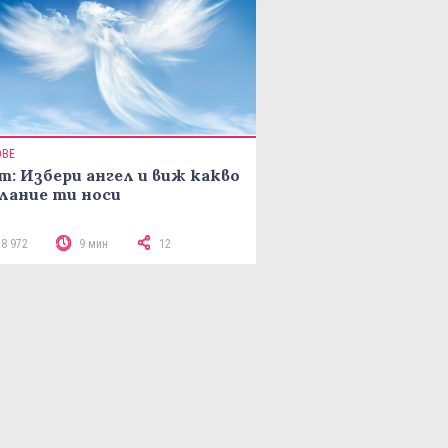
ОВЕ
т: Избери ангел и виж какво
лание ти носи
18 972
9 мин
12