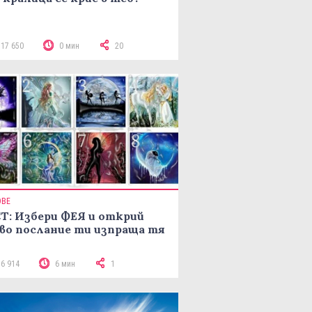
117 650
0 мин
20
ОВЕ
Т: Избери ФЕЯ и открий
во послание ти изпраща тя
16 914
6 мин
1