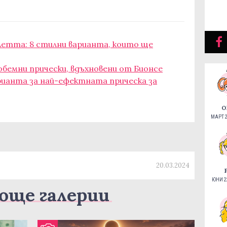
летта: 8 стилни варианта, които ще
 обемни прически, вдъхновени от Бионсе
рианта за най-ефектната прическа за
О
МАРТ 2
20.03.2024
ЮНИ 22
още галерии