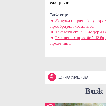
галерията:
Виж още:
Актуални прически за про
преобразят косата ви
Тексаски стил: 5 модерни
Блестящ хидро-боб: 12 ва
пролетта
ДОНИКА СИМЕОНОВА
Виж 