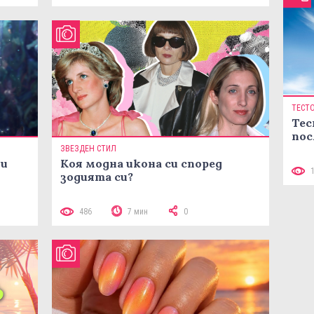
ТЕСТ
Тес
пос
ЗВЕЗДЕН СТИЛ
ни
Коя модна икона си според
зодията си?
486
7 мин
0