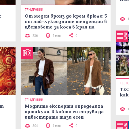
ТЕНДЕНЦИИ
с
От меден бронз до крем брюле: 5
от най-луксозните тенденции в
цветовете за коса в края на
лятото
236
4 мин
0
ТЕСТ
ТЕС
как
ТЕНДЕНЦИИ
ст
Модните експерти определиха
артикула, в който си струва да
инвестирате тази есен
304
4 мин
0