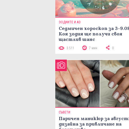
ЗОДИИТЕ И АЗ
Седмичен хороскоп за 3-9.08
Коя зодия ще получи своя
щастлив шанс
3 511
7 мин
0
СЪВЕТИ
Паричен маникюр за август:
дизайна за привличане на