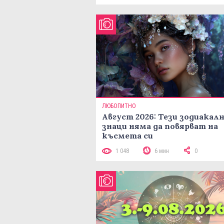
ЛЮБОПИТНО
Август 2026: Тези зодиакал
знаци няма да повярват на
късмета си
1 048
6 мин
0