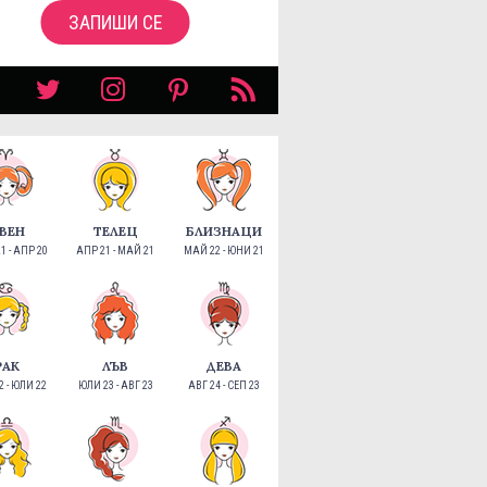
ЗАПИШИ СЕ
ВЕН
ТЕЛЕЦ
БЛИЗНАЦИ
1 - АПР 20
АПР 21 - МАЙ 21
МАЙ 22 - ЮНИ 21
РАК
ЛЪВ
ДЕВА
 - ЮЛИ 22
ЮЛИ 23 - АВГ 23
АВГ 24 - СЕП 23