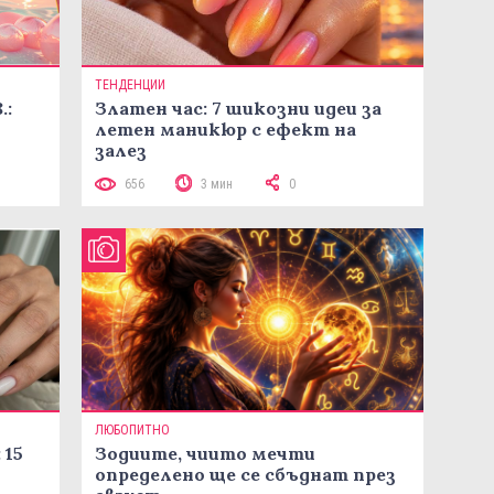
ТЕНДЕНЦИИ
.:
Златен час: 7 шикозни идеи за
летен маникюр с ефект на
залез
656
3 мин
0
ЛЮБОПИТНО
 15
Зодиите, чиито мечти
определено ще се сбъднат през