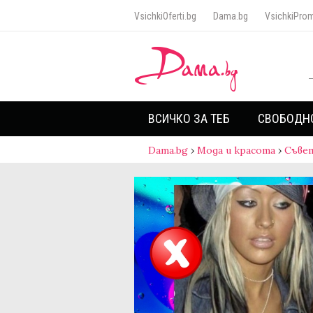
VsichkiOferti.bg
Dama.bg
VsichkiProm
ВСИЧКО ЗА ТЕБ
СВОБОДН
Dama.bg
›
Мода и красота
›
Съве