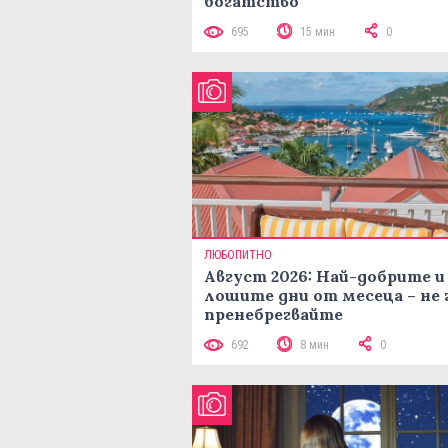
богатство
695
15 мин
0
ЛЮБОПИТНО
Август 2026: Най-добрите и
лошите дни от месеца – не 
пренебрегвайте
692
8 мин
0