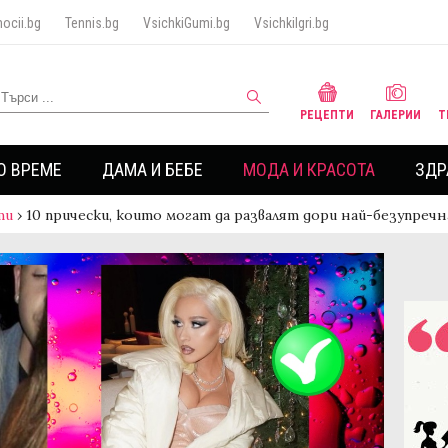
ocii.bg
Tennis.bg
VsichkiGumi.bg
VsichkiIgri.bg
РЕЦЕПТИ
ГАЛЕРИИ
Т
О ВРЕМЕ
ДАМА И БЕБЕ
МОДА И КРАСОТА
ЗДР
ти
›
10 прически, които могат да развалят дори най-безупреч