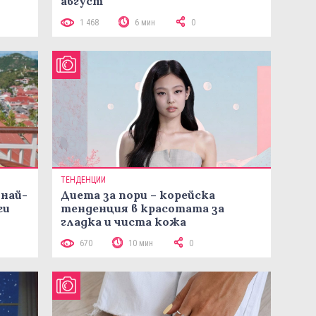
август
1 468
6 мин
0
ТЕНДЕНЦИИ
 най-
Диета за пори – корейска
ги
тенденция в красотата за
гладка и чиста кожа
670
10 мин
0