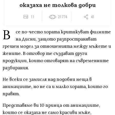
оказаха не толкова добри
11
21774
41
В
се по-често хората критикуват филмите
на Дисни, защото разпространяват
грешен модел за отношенията между мъжете и
жените. В отговор те създават други
продукции, които отговарят на съвременните
разбирания.
Не всеки се замисля над подобни неща в
анимациите, но не са и малко хората, които го
правят.
Представяме ви 10 принца от анимациите,
които се оказаха не само красиви мъже,