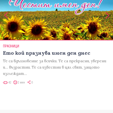
ПРАЗНИЦИ
Ето кой празнува имен ден днес
Те са вдъхновение за всички. Те са прекрасни, уверени
и... възрастни. Те са известни в цял свят, защото
изглеждат…
42
2 мин
0