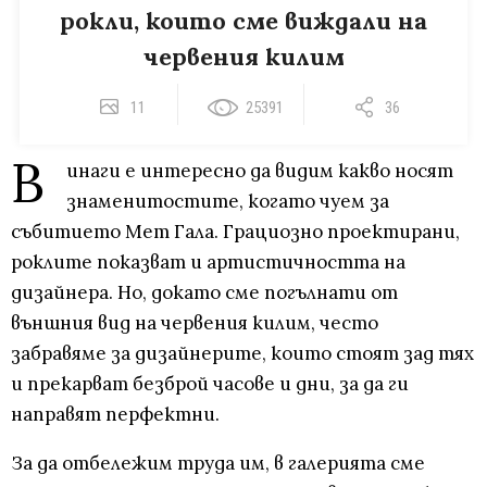
рокли, които сме виждали на
червения килим
11
25391
36
В
инаги е интересно да видим какво носят
знаменитостите, когато чуем за
събитието Мет Гала. Грациозно проектирани,
роклите показват и артистичността на
дизайнера. Но, докато сме погълнати от
външния вид на червения килим, често
забравяме за дизайнерите, които стоят зад тях
и прекарват безброй часове и дни, за да ги
направят перфектни.
За да отбележим труда им, в галерията сме