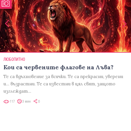
ЛЮБОПИТНО
Кои са червените флагове на Лъва?
Те са вдъхновение за всички. Те са прекрасни, уверени
и... възрастни. Те са известни в цял свят, защото
изглеждат…
117
3 мин
0