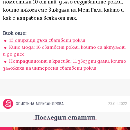
поместили 10 от най-дълго създаваните рокли,
които някога сме виждали на Мет Гала, както и
как е направена всяка от тях.
Виж още:
13 спиращи дъха сватбени рокли
Кино мода: 16 сватбени рокли, които са актуални
и до днес
Нетрадиционни и красиви: 11 звездни дами, които
заложиха на интересни сватбени рокли
23.04.2022
ХРИСТИНА АЛЕКСАНДРОВА
Последни статии