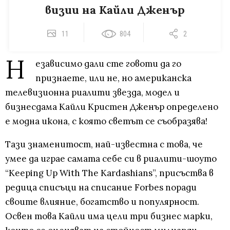
визии на Кайли Дженър
11
804
2
Н
езависимо дали сте говоти да го
признаете, или не, но американска
телевизионна риалити звезда, модел и
бизнесдама Кайли Кристен Дженър определено
е модна икона, с която светът се съобразява!
Тази знаменитост, най-известна с това, че
умее да играе самата себе си в риалити-шоуто
“Keeping Up With The Kardashians”, присъства в
редица списъци на списание Forbes поради
своите влияние, богатство и популярност.
Освен това Кайли има цели три бизнес марки,