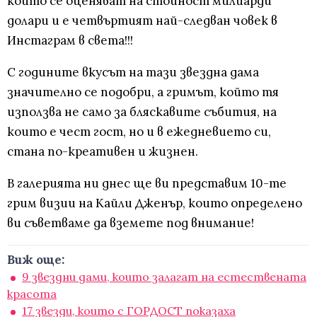
които се оценяват на стойност милиарди
долари и е четвъртият най-следван човек в
Инстаграм в света!!!
С годините вкусът на тази звездна дама
значително се подобри, а гримът, който тя
използва не само за бляскавите събития, на
които е чест гост, но и в ежедневието си,
стана по-креативен и жизнен.
В галерията ни днес ще ви представим 10-те
грим визии на Кайли Дженър, които определено
ви съветваме да вземете под внимание!
Виж още:
9 звездни дами, които залагат на естествената
красота
17 звезди, които с ГОРДОСТ показаха