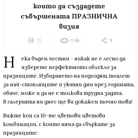
които да създадете
съвършената ПРАЗНИЧНА
визия
11
1146
3
Н
ека бъдем честни - никак не е лесно да
изберете перфектното облекло за
празниците. Избирането на подходящ тоалет
за най-стоплящите и уютни дни през годината,
обаче, може и да не е толкова трудна задача.
В галерията ни днес ще ви докажем точно това!
Вижте кои са 10-те цветови цветови
комбинации, с които няма да сбъркате за
празниците: