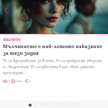
ЛЮБОПИТНО
Мълчанието е най-лошото наказание
за тази зодия
Те са вдъхновение за всички. Те са прекрасни, уверени
и... възрастни. Те са известни в цял свят, защото
изглеждат…
0
3 мин
0