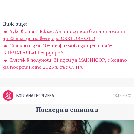
Виж още:
Лукс в стил Бекъм: Да отседнеш в апартамент
за 23 хиляди на вечер за СВЕТОВНОТО
Стилни и зли: 10-те филмови злодеи с най-
ВПЕЧАТЛЯВАЩ гардероб
Блясък в полунощ: 31 идеи за МАНИКЮР, с които
да посрещнете 2023 г. със СТИЛ
18.12.2022
БОГДАНА ГЕОРГИЕВА
Последни статии