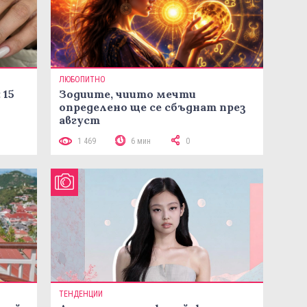
ЛЮБОПИТНО
 15
Зодиите, чиито мечти
определено ще се сбъднат през
август
1 469
6 мин
0
ТЕНДЕНЦИИ