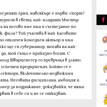
лезният Арни, навсякъде е първи: спорт?
турист в света, най-младият Мистър
а на негово име има и състезание по
к. филм? Той участва в най-касовите
ато отличен комедиен актьор и има
Ако ще си губернатор, тогава на най-
О
 да, той също е приказно богат. С
МАРТ 2
рнолд Шварценегер го превръща в злато.
и успешен предприемач, който се е
с сектори, включително недвижими
та. Неговата дисциплина, амбиция и
ЮНИ 22
мер за подражание, доказвайки, че няма
рват в себе си и не се отказват.