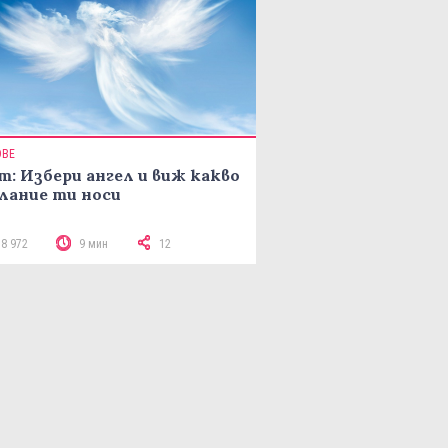
ОВЕ
т: Избери ангел и виж какво
лание ти носи
18 972
9 мин
12