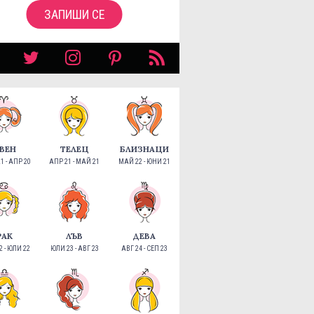
ЗАПИШИ СЕ
ВЕН
ТЕЛЕЦ
БЛИЗНАЦИ
1 - АПР 20
АПР 21 - МАЙ 21
МАЙ 22 - ЮНИ 21
РАК
ЛЪВ
ДЕВА
 - ЮЛИ 22
ЮЛИ 23 - АВГ 23
АВГ 24 - СЕП 23