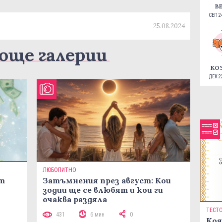
В
СЕП 24
25.08.2024
още галерии
КО
ДЕК 22
ЛЮБОПИТНО
ст
Затъмнения през август: Кои
зодии ще се влюбят и кои ги
очаква раздяла
ТЕСТ
431
6 мин
0
Коя