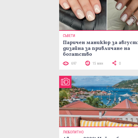
СЪВЕТИ
Паричен маникюр за август:
дизайна за привличане на
богатство
697
15 мин
0
ЛЮБОПИТНО