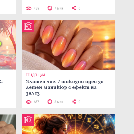
489
7 мин
0
ТЕНДЕНЦИИ
.:
Златен час: 7 шикозни идеи за
летен маникюр с ефект на
залез
657
3 мин
0