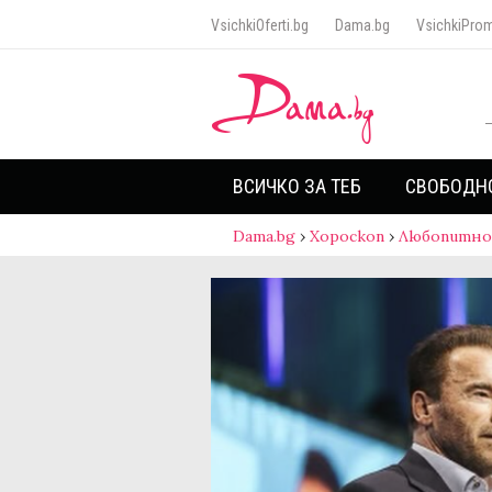
VsichkiOferti.bg
Dama.bg
VsichkiProm
ВСИЧКО ЗА ТЕБ
СВОБОДН
Dama.bg
›
Хороскоп
›
Любопитно