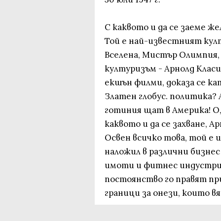
С каквото и да се заеме же
Той е най-известният кул
Вселена, Мистър Олимпия, 
културизъм - Арнолд Класи
екшън филми, доказа се к
Златен глобус. политика? 
готиния щат в Америка! О,
каквото и да се захване, А
Освен всичко това, той е 
наложил в различни бизне
имоти и фитнес индустрия
постоянство го правят при
граници за онези, които вя