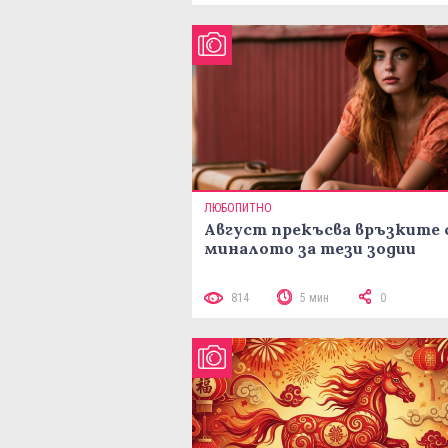
ЛЮБОПИТНО
Август прекъсва връзките 
миналото за тези зодии
814
5 мин
0