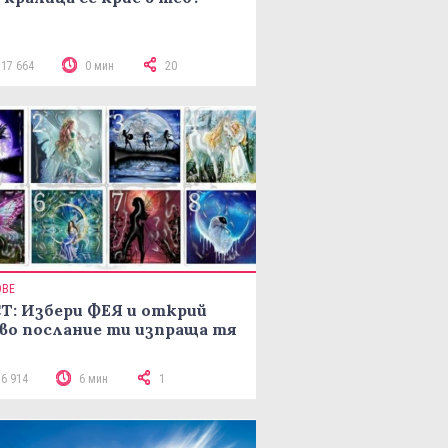
117 664
0 мин
20
ОВЕ
Т: Избери ФЕЯ и открий
во послание ти изпраща тя
16 914
6 мин
1