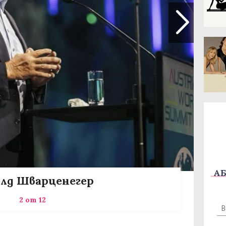
АБ
лд Шварценегер
2 от 12