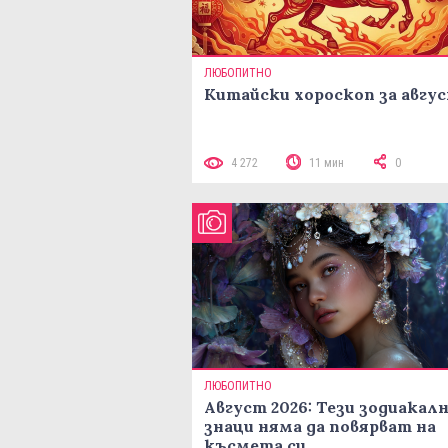
ЛЮБОПИТНО
Китайски хороскоп за авгу
4 272
11 мин
0
ЛЮБОПИТНО
Август 2026: Тези зодиакал
знаци няма да повярват на
късмета си