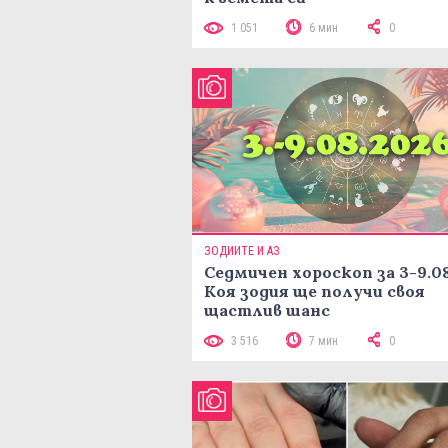
1 051
6 мин
0
ЗОДИИТЕ И АЗ
Седмичен хороскоп за 3-9.08
Коя зодия ще получи своя
щастлив шанс
3 516
7 мин
0