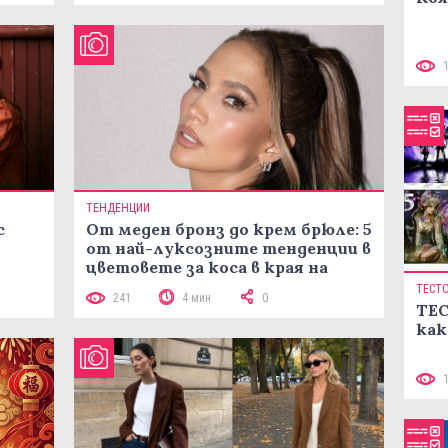
ТЕНДЕНЦИИ
с
От меден бронз до крем брюле: 5
от най-луксозните тенденции в
цветовете за коса в края на
лятото
ТЕСТ
241
4 мин
0
ТЕС
как