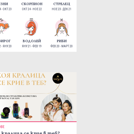
ЕЗНИ
СКОРПИОН
СТРЕЛЕЦ
 - ОКТ 23
ОКТ 24 - НОЕ 22
НОЕ 23 - ДЕК 21
ЗИРОГ
ВОДОЛЕЙ
РИБИ
 - ЯНУ 20
ЯНУ 21 - ФЕВ 19
ФЕВ 20 - МАРТ 20
ОВЕ
 кралица се крие в теб?