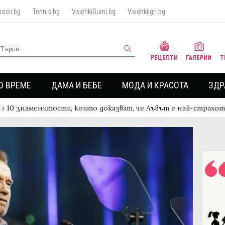
ocii.bg
Tennis.bg
VsichkiGumi.bg
VsichkiIgri.bg
РЕЦЕПТИ
ГАЛЕРИИ
Т
О ВРЕМЕ
ДАМА И БЕБЕ
МОДА И КРАСОТА
ЗДР
›
10 знаменитости, които доказват, че Лъвът е най-страхо