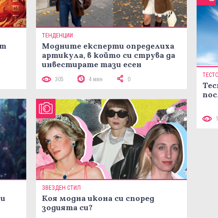
ТЕНДЕНЦИИ
ст
Модните експерти определиха
артикула, в който си струва да
инвестирате тази есен
ТЕСТ
305
4 мин
0
Тес
пос
ЗВЕЗДЕН СТИЛ
ни
Коя модна икона си според
зодията си?