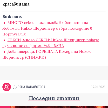
красавицата!
Виж още:
МНОГО секси и щастлива в обятията на
любимия: Никол Шерцингер събра погледите в
Португалия
СЕКСИ, много СЕКСИ: Никол Шерцингер показа
изваяните си форми във... ВАНА
Дива тигрица: ГОРЕЩАТА Коледа на Никол
Шерцингер (СНИМКИ)
07.01.2023
ДИЛЯНА ПАНАЙОТОВА
Последни статии