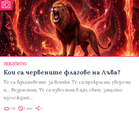
ЛЮБОПИТНО
Кои са червените флагове на Лъва?
Те са вдъхновение за всички. Те са прекрасни, уверени
и... възрастни. Те са известни в цял свят, защото
изглеждат…
185
3 мин
0