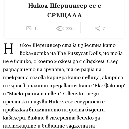
Никол Шерцингер се е
СРЕЩАЛА
10
2235
2
Н
икол Шерцингер става известна като
вокалистка на The Pussycat Dolls, но това
не е всичко, с което можем да я свържем. След
разпадането на групата, тя се радва на
прекрасна солова кариера като певица, актриса
и съдия в риалити предавания като "Екс Фактор"
и "Маскираният певец". С всички тези
престижни изяви Никол със сигурност е
привлякла вниманието на доста бъдещи
кавалери. Вижте в галерията всичко за
настоящите и бившите гаджета на