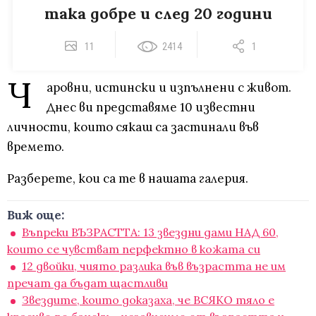
така добре и след 20 години
11
2414
1
Ч
аровни, истински и изпълнени с живот.
Днес ви представяме 10 известни
личности, които сякаш са застинали във
времето.
Разберете, кои са те в нашата галерия.
Виж още:
Въпреки ВЪЗРАСТТА: 13 звездни дами НАД 60,
които се чувстват перфектно в кожата си
12 двойки, чиято разлика във възрастта не им
пречат да бъдат щастливи
Звездите, които доказаха, че ВСЯКО тяло е