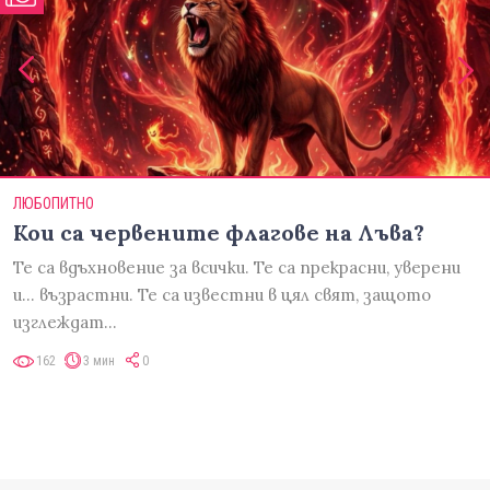
ЛЮБОПИТНО
Кои са червените флагове на Лъва?
Те са вдъхновение за всички. Те са прекрасни, уверени
и... възрастни. Те са известни в цял свят, защото
изглеждат…
162
3 мин
0