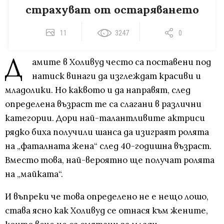
страхуват от остаряването
11
3247
0
Д
амите в Холивуд често са поставени под
натиск винаги да изглеждат красиви и
младолики. Но каквото и да направят, след
определена възраст те са слагани в различни
категории. Дори най-талантливите актриси
рядко биха получили шанса да изиграят ролята
на „фаталната жена“ след 40-годишна възраст.
Вместо това, най-вероятно ще получат ролята
на „майката“.
И въпреки че това определено не е нещо лошо,
става ясно как Холивуд се отнася към жените,