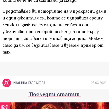
които вече не са смятани за млади.
Представяме ви историите на 9 прекрасни дами
и един джентълмен, които се изправиха срещу
всички и заявиха смело, че не се боят от
увеличаващият се брой на свещичките върху
тортата си с всяка изминаваща година. Можем
само да им се възхищаваме и вземем пример от
тях!
05.03.2023
ИВАНИНА КАВРЪКОВА
Последни статии