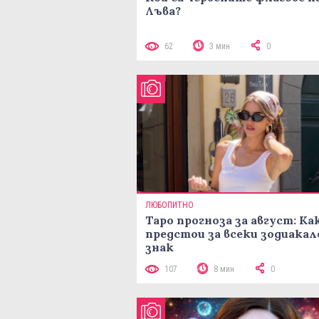
Лъва?
62
3 мин
0
ЛЮБОПИТНО
Таро прогноза за август: Ка
предстои за всеки зодиакал
знак
107
8 мин
0