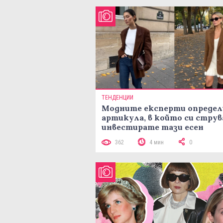
ТЕНДЕНЦИИ
Модните експерти определ
артикула, в който си струв
инвестирате тази есен
362
4 мин
0