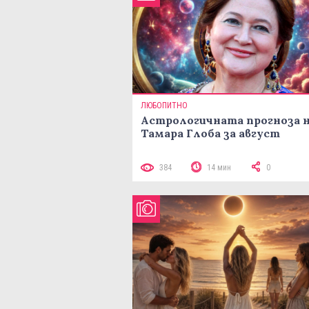
ЛЮБОПИТНО
Астрологичната прогноза 
Тамара Глоба за август
384
14 мин
0