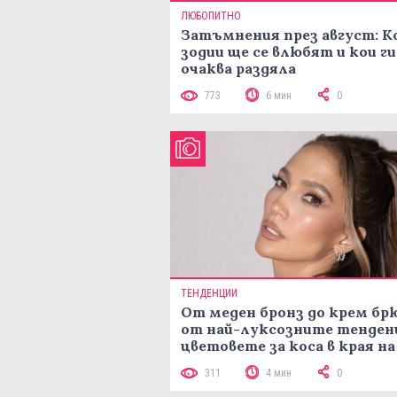
ЛЮБОПИТНО
Затъмнения през август: К
зодии ще се влюбят и кои ги
очаква раздяла
773
6 мин
0
ТЕНДЕНЦИИ
От меден бронз до крем брю
от най-луксозните тенден
цветовете за коса в края на
лятото
311
4 мин
0