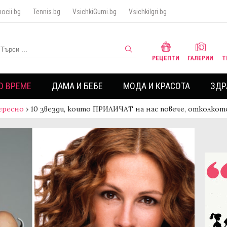
ocii.bg
Tennis.bg
VsichkiGumi.bg
VsichkiIgri.bg
РЕЦЕПТИ
ГАЛЕРИИ
Т
О ВРЕМЕ
ДАМА И БЕБЕ
МОДА И КРАСОТА
ЗДР
ересно
›
10 звезди, които ПРИЛИЧАТ на нас повече, отколк