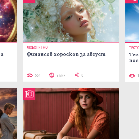
ЛЮБОПИТНО
ТЕСТ
на
Финансов хороскоп за август
Тес
пос
551
9 мин
0