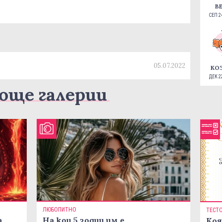
В
СЕП 24
05.07.2022
КО
ДЕК 22
още галерии
ЛЮБОПИТНО
ТЕСТ
а
На кои 5 зодии им е
Коя