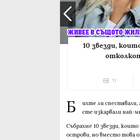
10 звезди, кои
отколко
11
Б
ихте ли спестявали,
сте изкарвали най-м
Събрахме 10 звезди, които
острови, но вместо това о