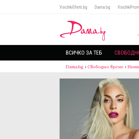
VsichkiOferti.bg
Dama.bg
VsichkiProm
ВСИЧКО ЗА ТЕБ
СВОБОДН
Dama.bg
›
Свободно време
›
Инт