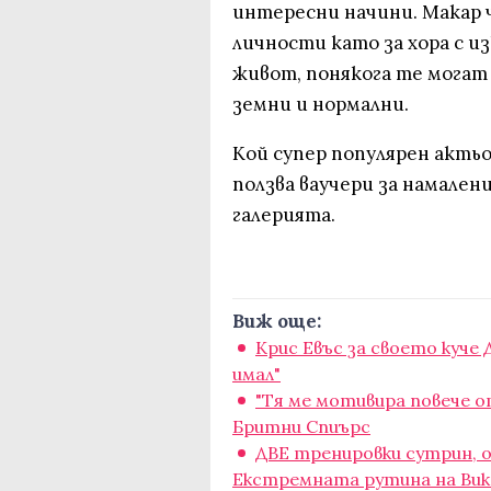
интересни начини. Макар 
личности като за хора с 
живот, понякога те могат 
земни и нормални.
Кой супер популярен актьо
ползва ваучери за намален
галерията.
Виж още:
Крис Евъс за своето куче
имал"
"Тя ме мотивира повече о
Бритни Спиърс
ДВЕ тренировки сутрин, 
Екстремната рутина на Ви