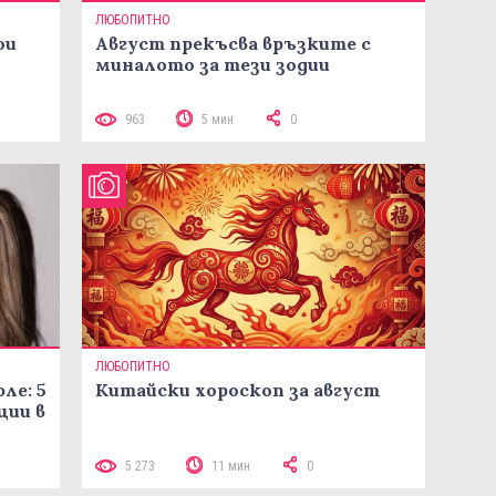
ЛЮБОПИТНО
ои
Август прекъсва връзките с
миналото за тези зодии
963
5 мин
0
ЛЮБОПИТНО
ле: 5
Китайски хороскоп за август
ции в
5 273
11 мин
0