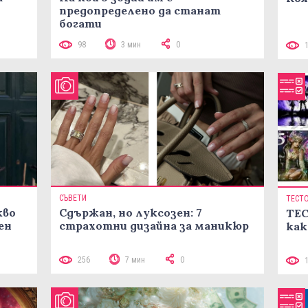
предопределено да станат
богати
98
3 мин
0
СЪВЕТИ
ТЕСТ
кво
Сдържан, но луксозен: 7
ТЕС
ен
страхотни дизайна за маникюр
как
256
7 мин
0