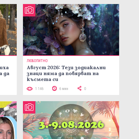
ЛЮБОПИТНО
иха
Август 2026: Тези зодиакални
а да
знаци няма да повярват на
късмета си
1 146
6 мин
0