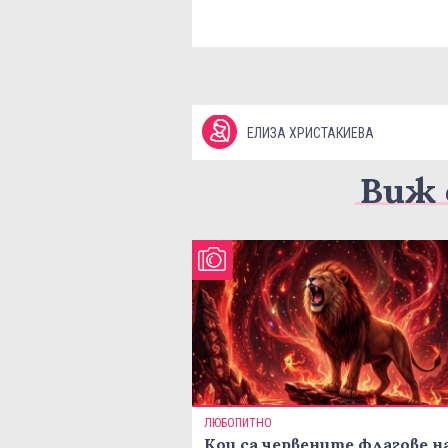
ЕЛИЗА ХРИСТАКИЕВА
Виж 
ЛЮБОПИТНО
Кои са червените флагове н