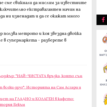
че сме свикнали да мислим за известните
изключително екстравагантен начин на
да ни изненадат и да се окажат много
р ползва метрото и коя звездна двойка
ие в супермаркета – разберете в
О
МАРТ 2
 Доджър: "НАЙ-ЧИСТАТА връзка, която съм
ЮНИ 22
т всеки друг": Историята на Сам Асгари и
оцет на ГЛАДНО и КОЛАГЕН в кафето:
ктория Бекъм