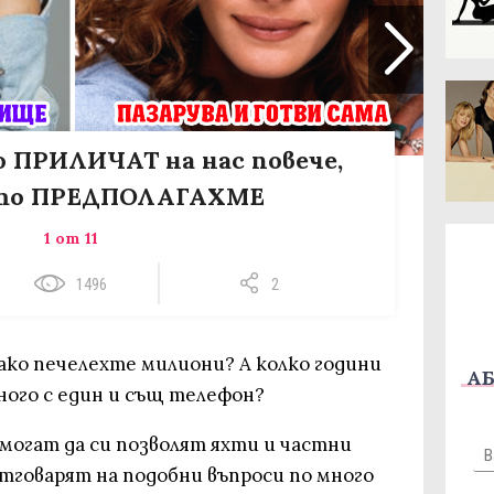
то ПРИЛИЧАТ на нас повече,
то ПРЕДПОЛАГАХМЕ
1 от 11
1496
2
 ако печелехте милиони? А колко години
АБ
ного с един и същ телефон?
 могат да си позволят яхти и частни
тговарят на подобни въпроси по много