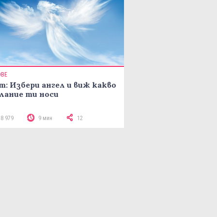
ОВЕ
т: Избери ангел и виж какво
лание ти носи
18 979
9 мин
12