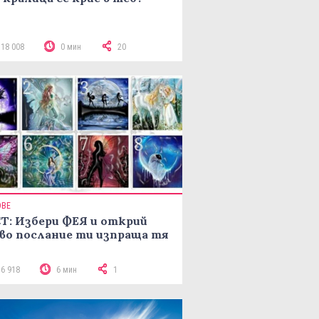
118 008
0 мин
20
ОВЕ
Т: Избери ФЕЯ и открий
во послание ти изпраща тя
16 918
6 мин
1