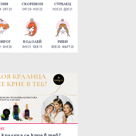
ЕЗНИ
СКОРПИОН
СТРЕЛЕЦ
 - ОКТ 23
ОКТ 24 - НОЕ 22
НОЕ 23 - ДЕК 21
ЗИРОГ
ВОДОЛЕЙ
РИБИ
 - ЯНУ 20
ЯНУ 21 - ФЕВ 19
ФЕВ 20 - МАРТ 20
ОВЕ
 кралица се крие в теб?