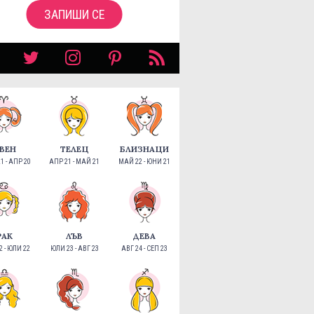
ЗАПИШИ СЕ
ВЕН
ТЕЛЕЦ
БЛИЗНАЦИ
1 - АПР 20
АПР 21 - МАЙ 21
МАЙ 22 - ЮНИ 21
РАК
ЛЪВ
ДЕВА
 - ЮЛИ 22
ЮЛИ 23 - АВГ 23
АВГ 24 - СЕП 23