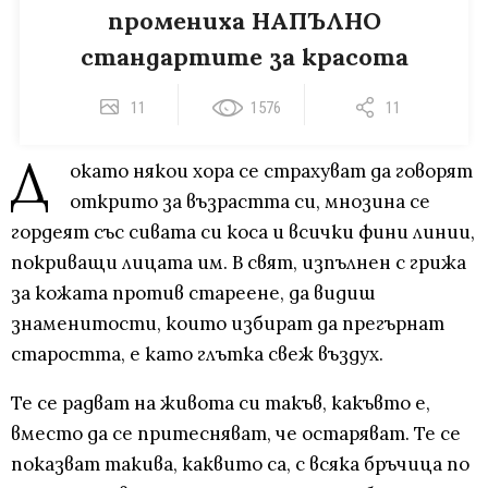
промениха НАПЪЛНО
стандартите за красота
11
1576
11
Д
окато някои хора се страхуват да говорят
открито за възрастта си, мнозина се
гордеят със сивата си коса и всички фини линии,
покриващи лицата им. В свят, изпълнен с грижа
за кожата против стареене, да видиш
знаменитости, които избират да прегърнат
старостта, е като глътка свеж въздух.
Те се радват на живота си такъв, какъвто е,
вместо да се притесняват, че остаряват. Те се
показват такива, каквито са, с всяка бръчица по