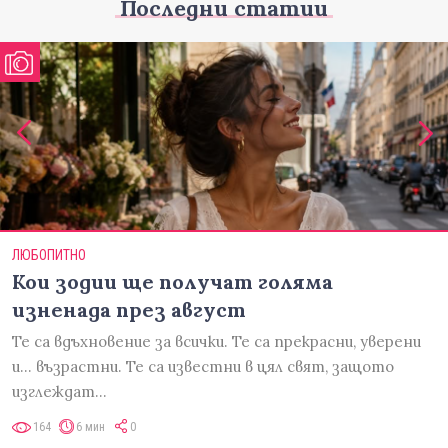
Последни статии
ЛЮБОПИТНО
Кои зодии ще получат голяма
изненада през август
Те са вдъхновение за всички. Те са прекрасни, уверени
и... възрастни. Те са известни в цял свят, защото
изглеждат…
164
6 мин
0