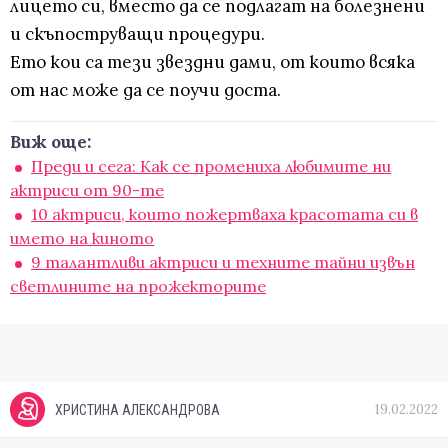
лицето си, вместо да се подлагат на болезнени
и скъпоструващи процедури.
Ето кои са тези звездни дами, от които всяка
от нас може да се поучи доста.
Виж още:
Преди и сега: Как се промениха любимите ни
актриси от 90-те
10 актриси, които пожертваха красотата си в
името на киното
9 талантливи актриси и техните тайни извън
светлините на прожекторите
19.02.2022
ХРИСТИНА АЛЕКСАНДРОВА