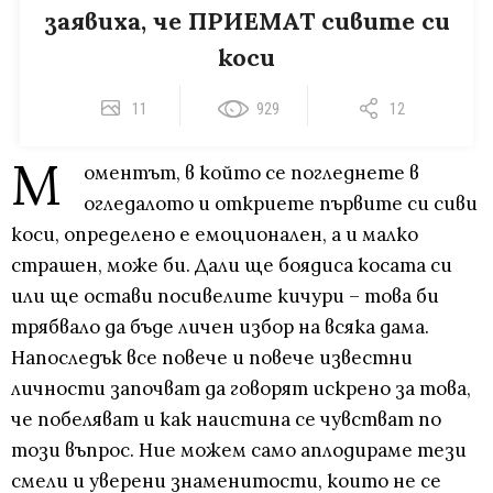
заявиха, че ПРИЕМАТ сивите си
коси
11
929
12
М
оментът, в който се погледнете в
огледалото и откриете първите си сиви
коси, определено е емоционален, а и малко
страшен, може би. Дали ще боядиса косата си
или ще остави посивелите кичури – това би
трябвало да бъде личен избор на всяка дама.
Напоследък все повече и повече известни
личности започват да говорят искрено за това,
че побеляват и как наистина се чувстват по
този въпрос. Ние можем само аплодираме тези
смели и уверени знаменитости, които не се