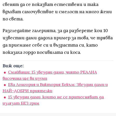
свенят да се показват естествени и така
вдъхват самочувствие и смелост на много жени
по света.
Разгледайте галерията, за да разберете кои 10
известни дами дадоха пример за това, че трябва
да приемаме себе си и възрастта си, като
показаха гордо посивялата си коса.
Виж още:
Смайващи: 15 звездни дами, чиято РЕАЛНА
височина ще ви изуми
Ева Лонгория и Виктория Бекъм: Звездни дами и
НАЙ-ДОБРИ приятелки
15 звездни дами, които не се притесняват да
излязат БЕЗ грим