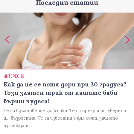
Последни статии
ИНТЕРЕСНО
Как да не се потя дори при 30 градуса?
Този златен трик от нашите баби
върши чудеса!
Те са вдъхновение за всички. Те са прекрасни, уверени
и... възрастни. Те са известни в цял свят, защото
изглеждат…