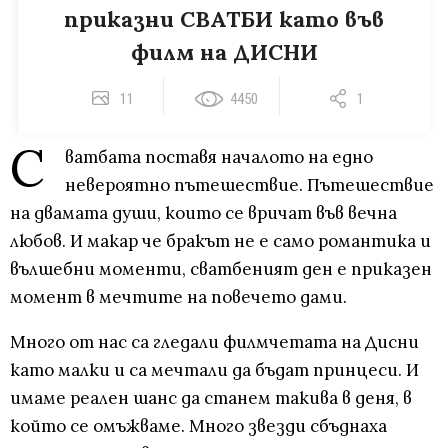
приказни СВАТБИ като във
филм на ДИСНИ
11
4450
1
С
ватбата поставя началото на едно
невероятно пътешествие. Пътешествие
на двамата души, които се вричат във вечна
любов. И макар че бракът не е само романтика и
вълшебни моменти, сватбеният ден е приказен
момент в мечтите на повечето дами.
Много от нас са гледали филмчетата на Дисни
като малки и са мечтали да бъдат принцеси. И
имаме реален шанс да станем такива в деня, в
който се омъжваме. Много звезди сбъднаха