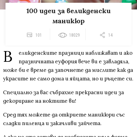
100 идеи за великденски
маникюр
101
18029
14
В
еликденските празници наближават и ако
празничната еуфория вече ви е завладяла,
може би е време да започнете да мислите как да
украсите не само дома и яйцата, но и ръцете си.
Специално за вас събрахме прекрасни идеи за
декориране на ноктите ви!
Сред тях можете да откриете маникюри със
сладки пиленца и закачливи зайчета.
А ако не сте готови да изобразите цяла ферма