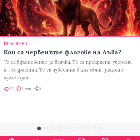
ЛЮБОПИТНО
Кои са червените флагове на Лъва?
Те са вдъхновение за всички. Те са прекрасни, уверени
и... възрастни. Те са известни в цял свят, защото
изглеждат…
71
3 мин
0