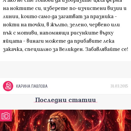
на ноктите си, изберете по-изчистени визии и
линии, които само да загатват за празника -
нокти на точки, в жълто, зелено, червено или
пък с мотиви, напомнящи рисунките върху
яйцата - винаги можете да прибавите лека
закачка, специално за Великден. Забавлявайте се!
31.03.2015
КАРИНА ПАВЛОВА
Последни статии