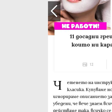
11 досадни гр
които ни кар
12
Ч
етенето на инструкц
класика. Купуваме н
игнорираме описанието за
убедени, че вече знаем вси
действаме така, всичко се