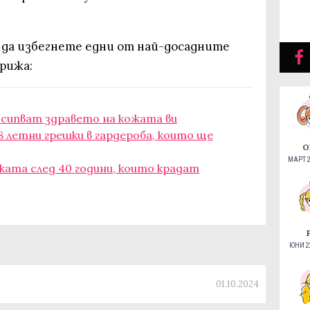
к да избегнете едни от най-досадните
рижа:
съсипват здравето на кожата ви
8 летни грешки в гардероба, които ще
О
МАРТ 2
ожата след 40 години, които крадат
ЮНИ 22
01.10.2024