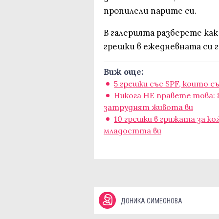
пропилели парите си.
В галерията разберете ка
грешки в ежедневната си г
Виж още:
5 грешки със SPF, които 
Никога НЕ правете това: 
затруднят живота ви
10 грешки в грижата за к
младостта ви
ДОНИКА СИМЕОНОВА