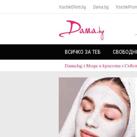
VsichkiOferti.bg
Dama.bg
VsichkiProm
ВСИЧКО ЗА ТЕБ
СВОБОДН
Dama.bg
›
Мода и красота
›
Съве