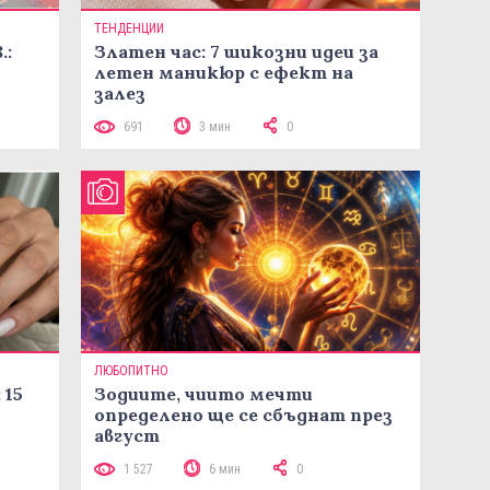
ТЕНДЕНЦИИ
.:
Златен час: 7 шикозни идеи за
летен маникюр с ефект на
залез
691
3 мин
0
ЛЮБОПИТНО
 15
Зодиите, чиито мечти
определено ще се сбъднат през
август
1 527
6 мин
0