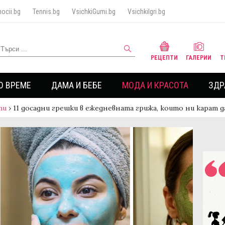
ocii.bg
Tennis.bg
VsichkiGumi.bg
VsichkiIgri.bg
РЕЦЕПТИ
ГАЛЕРИИ
Т
О ВРЕМЕ
ДАМА И БЕБЕ
МОДА И КРАСОТА
ЗДР
ти
›
11 досадни грешки в ежедневната грижа, които ни карат 