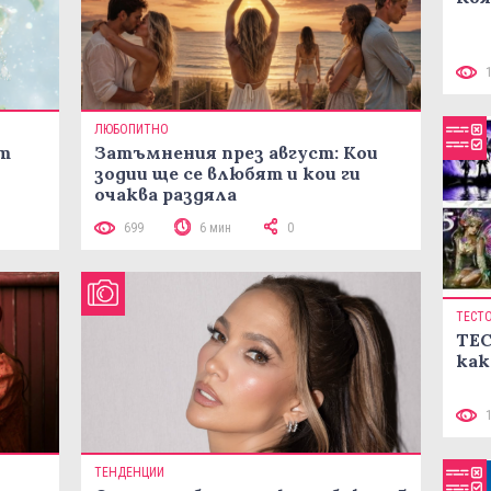
ЛЮБОПИТНО
ст
Затъмнения през август: Кои
зодии ще се влюбят и кои ги
очаква раздяла
699
6 мин
0
ТЕСТ
ТЕС
как
ТЕНДЕНЦИИ