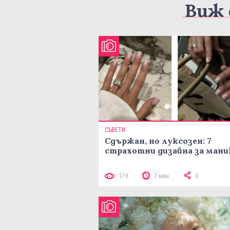
Виж 
СЪВЕТИ
Сдържан, но луксозен: 7
страхотни дизайна за ман
179
7 мин
0