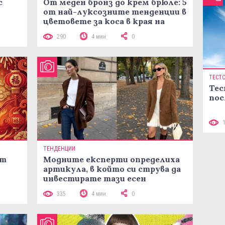
с
От меден бронз до крем брюле: 5
от най-луксозните тенденции в
цветовете за коса в края на
лятото
290
4 мин
0
ТЕСТ
Тес
пос
ТЕНДЕНЦИИ
ст
Модните експерти определиха
артикула, в който си струва да
инвестирате тази есен
335
4 мин
0