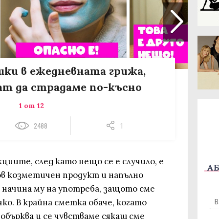
ешки в ежедневната грижа,
ат да страдаме по-късно
1 от 12
2488
1
иите, след като нещо се е случило, е
АБ
ов козметичен продукт и напълно
 начина му на употреба, защото сме
чко. В крайна сметка обаче, когато
 обърква и се чувстваме сякаш сме