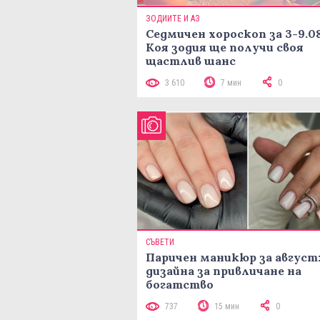
ЗОДИИТЕ И АЗ
Седмичен хороскоп за 3-9.08
Коя зодия ще получи своя
щастлив шанс
3 610
7 мин
0
СЪВЕТИ
Паричен маникюр за август:
дизайна за привличане на
богатство
737
15 мин
0