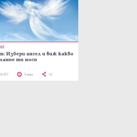
ОВЕ
т: Избери ангел и виж какво
лание ти носи
18 977
9 мин
12