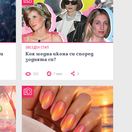
ЗВЕЗДЕН СТИЛ
ни
Коя модна икона си според
зодията си?
532
7 мин
0