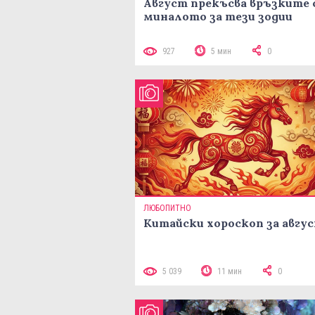
Август прекъсва връзките 
миналото за тези зодии
927
5 мин
0
ЛЮБОПИТНО
Китайски хороскоп за авгу
5 039
11 мин
0