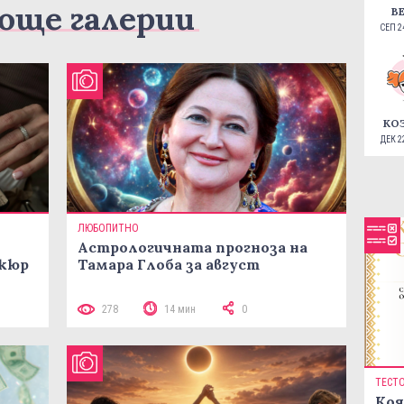
още галерии
В
СЕП 24
КО
ДЕК 22
ЛЮБОПИТНО
Астрологичната прогноза на
икюр
Тамара Глоба за август
278
14 мин
0
ТЕСТ
Коя