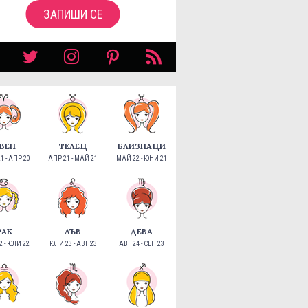
ЗАПИШИ СЕ
ВЕН
ТЕЛЕЦ
БЛИЗНАЦИ
1 - АПР 20
АПР 21 - МАЙ 21
МАЙ 22 - ЮНИ 21
РАК
ЛЪВ
ДЕВА
 - ЮЛИ 22
ЮЛИ 23 - АВГ 23
АВГ 24 - СЕП 23