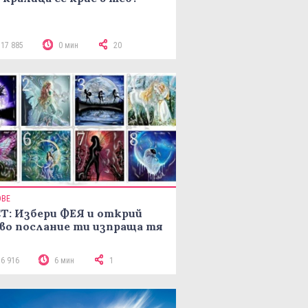
117 885
0 мин
20
ОВЕ
Т: Избери ФЕЯ и открий
во послание ти изпраща тя
16 916
6 мин
1