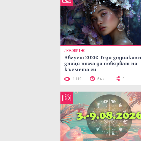
ЛЮБОПИТНО
Август 2026: Тези зодиакал
знаци няма да повярват на
късмета си
1 119
6 мин
0