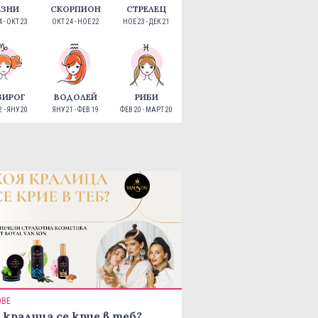
ЕЗНИ
СКОРПИОН
СТРЕЛЕЦ
 - ОКТ 23
ОКТ 24 - НОЕ 22
НОЕ 23 - ДЕК 21
ЗИРОГ
ВОДОЛЕЙ
РИБИ
 - ЯНУ 20
ЯНУ 21 - ФЕВ 19
ФЕВ 20 - МАРТ 20
ОВЕ
 кралица се крие в теб?