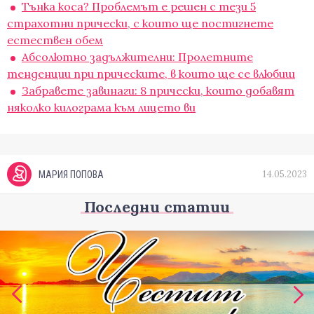
Тънка коса? Проблемът е решен с тези 5
страхотни прически, с които ще постигнете
естествен обем
Aбсолютно задължителни: Пролетните
тенденции при прическите, в които ще се влюбиш
Забравете завинаги: 8 прически, които добавят
няколко килограма към лицето ви
14.05.2023
МАРИЯ ПОПОВА
Последни статии