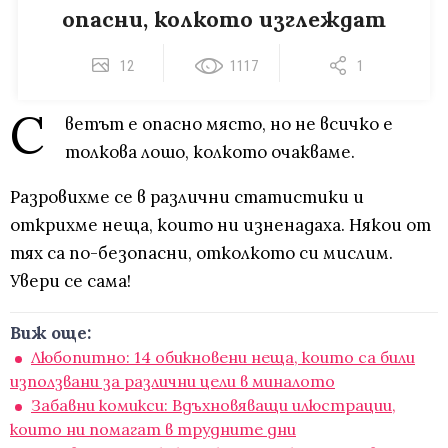
опасни, колкото изглеждат
12
1117
1
С
ветът е опасно място, но не всичко е
толкова лошо, колкото очакваме.
Разровихме се в различни статистики и
открихме неща, които ни изненадаха. Някои от
тях са по-безопасни, отколкото си мислим.
Увери се сама!
Виж още:
Любопитно: 14 обикновени неща, които са били
използвани за различни цели в миналото
Забавни комикси: Вдъхновяващи илюстрации,
които ни помагат в трудните дни